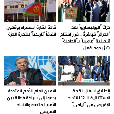
حرّكَ “البوليساريو” بعد
قادة القارة السمراء يوقّعون
“الجزائر” مُباشرةً .. قرار اِفتتاح
اتفاقاً “تاريخياً” للتجارة الحرّة
قنصلية “غامبيا” بـ”الداخلة”
يثيرُ ردود أفعال
إنطلاق أشغال القمة
الأمين العام للأمم المتحدة
الاستثنائية الـ 12 للاتحاد
يدعوا إلى شراكة فعالة بين
الإفريقي في “نيامي”
الأمم المتحدة والاتحاد
الإفريقي