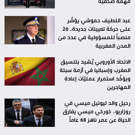
مهمّة صحفية
عبد اللطيف حموشي يؤشّر
على حركة تعيينات جديدة.. 20
منصباً للمسؤولية في عدد من
المدن المغربية
الاتحاد الأوروبي يُشيد بتنسيق
المغرب وإسبانيا في أزمة سبتة
ويؤكّد استمرار عمليّات إعادة
المهاجرين
رحيل والد ليونيل ميسي في
روزاريو.. خورخي ميسي يفارق
الحياة عن عمر ناهز 68 عاماً