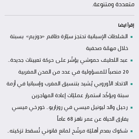
متعددة ومتنوعة.
إقرأ ايضا
السّلطات الإسبانية تحتجز سيّارة طاقم «دوزيم» بسبتة
خلال مهمّة صحفية
عبد اللطيف حموشي يؤشّر على حركة تعيينات جديدة..
20 منصباً للمسؤولية في عدد من المدن المغربية
الاتحاد الأوروبي يُشيد بتنسيق المغرب وإسبانيا في أزمة
سبتة ويؤكّد استمرار عمليّات إعادة المهاجرين
رحيل والد ليونيل ميسي في روزاريو.. خورخي ميسي
يفارق الحياة عن عمر ناهز 68 عاماً
شكوك بعدم أهليّة مرشّح لمانع قانوني تُسقط تزكيته..