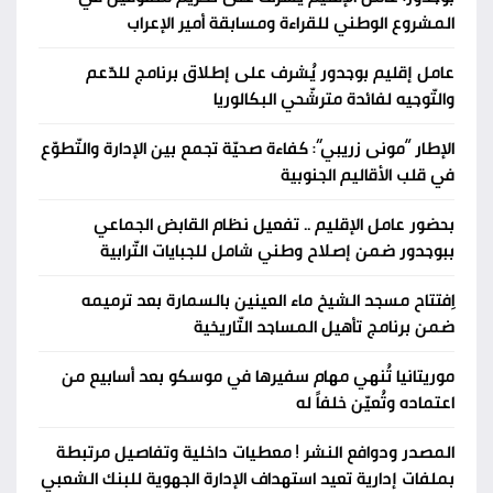
المشروع الوطني للقراءة ومسابقة أمير الإعراب
عامل إقليم بوجدور يُشرف على إطلاق برنامج للدّعم
والتّوجيه لفائدة مترشّحي البكالوريا
الإطار “مونى زريبي”: كفاءة صحيّة تجمع بين الإدارة والتّطوّع
في قلب الأقاليم الجنوبية
بحضور عامل الإقليم .. تفعيل نظام القابض الجماعي
ببوجدور ضمن إصلاح وطني شامل للجبايات التّرابية
اِفتتاح مسجد الشيخ ماء العينين بالسمارة بعد ترميمه
ضمن برنامج تأهيل المساجد التّاريخية
موريتانيا تُنهي مهام سفيرها في موسكو بعد أسابيع من
اعتماده وتُعيّن خلفاً له
المصدر ودوافع النشر ! معطيات داخلية وتفاصيل مرتبطة
بملفات إدارية تعيد استهداف الإدارة الجهوية للبنك الشعبي