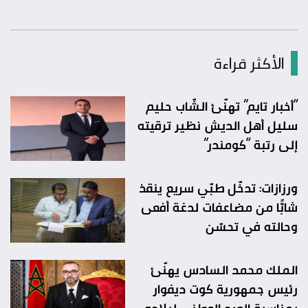
الأكثر قراءة
“أخبار تايم” تهنّئ الشّاب حليم
سليل أهل الديش نظير ترقيته
إلى رتبة “كومندر”
ورزازات: تدخّل طبّي سريع ينقذ
شابًّا من مضاعفات لدغة أفعى
وحالته في تحسّن
الملك محمد السادس يهنّئ
رئيس جمهورية كوت ديفوار