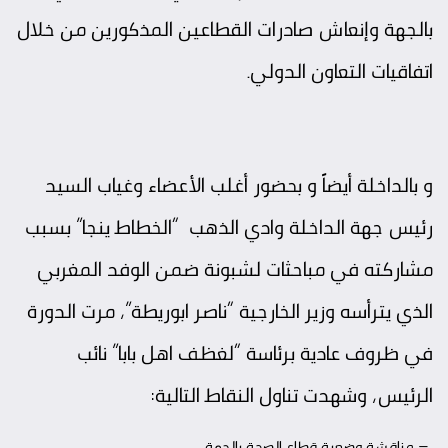
بالجهة وإنعاش صادرات القطاعين المذكورين من خلال
اتفاقيات التعاون الدولي.
و بالداخلة أيضاً و بحضور أغلب اﻷعضاء وغياب السيد
رئيس جهة الداخلة وادي الذهب “الخطاط ينجا” بسبب
مشاركته في مباحثات لشبونة ضمن الوفد المغربي
الذي يترأسه وزير الخارجية “ناصر ابوريطة”، مرت الدورة
في ظروف عادية برئاسة “لغظف اهل بابا” نائب
الرئيس، وشهدت تناول النقاط التالية:
– مناقشة وضعية قطاع الصحة بالجهة.