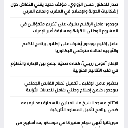
صدر للدكتور حسن الزواوي.. مؤلف جديد يغني النقاش حول
إشكاليات الدولة والإصلاح في المغرب والعالم العربي
بوجدور: عامل الإقليم يشرف على تكريم متفوّقين في
المشروع الوطني للقراءة ومسابقة أمير الإعراب
عامل إقليم بوجدور يُشرف على إطلاق برنامج للدّعم
والتّوجيه لفائدة مترشّحي البكالوريا
الإطار “مونى زريبي”: كفاءة صحيّة تجمع بين الإدارة والتّطوّع
في قلب الأقاليم الجنوبية
بحضور عامل الإقليم .. تفعيل نظام القابض الجماعي
ببوجدور ضمن إصلاح وطني شامل للجبايات التّرابية
اِفتتاح مسجد الشيخ ماء العينين بالسمارة بعد ترميمه
ضمن برنامج تأهيل المساجد التّاريخية
موريتانيا تُنهي مهام سفيرها في موسكو بعد أسابيع من