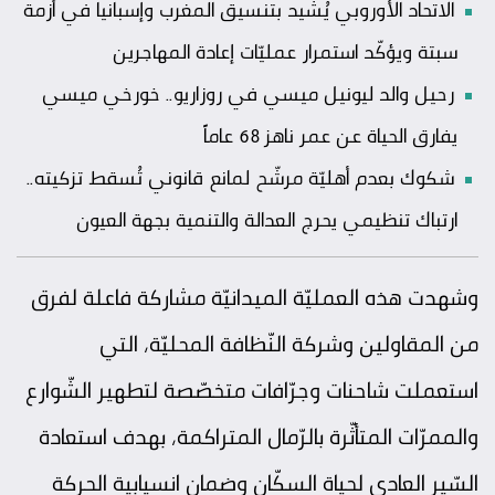
الاتحاد الأوروبي يُشيد بتنسيق المغرب وإسبانيا في أزمة
سبتة ويؤكّد استمرار عمليّات إعادة المهاجرين
رحيل والد ليونيل ميسي في روزاريو.. خورخي ميسي
يفارق الحياة عن عمر ناهز 68 عاماً
شكوك بعدم أهليّة مرشّح لمانع قانوني تُسقط تزكيته..
ارتباك تنظيمي يحرج العدالة والتنمية بجهة العيون
وشهدت هذه العمليّة الميدانيّة مشاركة فاعلة لفرق
من المقاولين وشركة النّظافة المحليّة، التي
استعملت شاحنات وجرّافات متخصّصة لتطهير الشّوارع
والممرّات المتأثّرة بالرّمال المتراكمة، بهدف استعادة
السّير العادي لحياة السكّان وضمان انسيابية الحركة