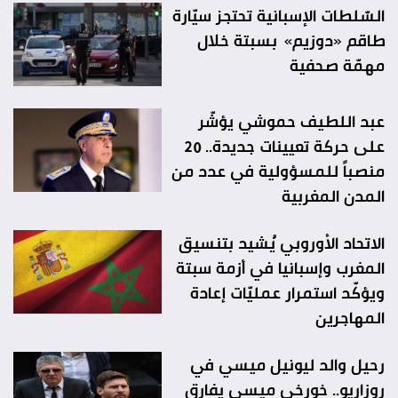
السّلطات الإسبانية تحتجز سيّارة
طاقم «دوزيم» بسبتة خلال
مهمّة صحفية
عبد اللطيف حموشي يؤشّر
على حركة تعيينات جديدة.. 20
منصباً للمسؤولية في عدد من
المدن المغربية
الاتحاد الأوروبي يُشيد بتنسيق
المغرب وإسبانيا في أزمة سبتة
ويؤكّد استمرار عمليّات إعادة
المهاجرين
رحيل والد ليونيل ميسي في
روزاريو.. خورخي ميسي يفارق