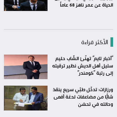
الحياة عن عمر ناهز 68 عاماً
الأكثر قراءة
“أخبار تايم” تهنّئ الشّاب حليم
سليل أهل الديش نظير ترقيته
إلى رتبة “كومندر”
ورزازات: تدخّل طبّي سريع ينقذ
شابًّا من مضاعفات لدغة أفعى
وحالته في تحسّن