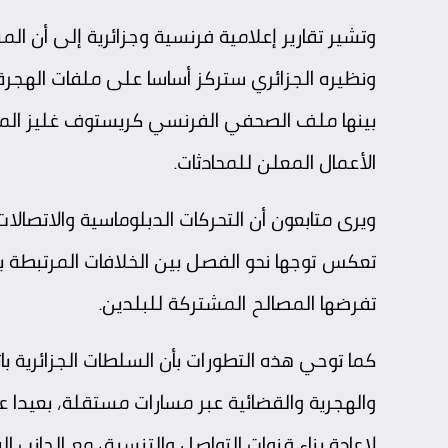
وتشير تقارير إعلامية فرنسية وجزائرية إلى أن المب
ونظيره الجزائري ستركز أساسا على ملفات الهجرة و
بينها ملف الصحفي الفرنسي كريستوف غليز المح
الأعمال المعلن للمحادثات.
ويرى متابعون أن التحركات الدبلوماسية والاتصالات 
تعكس توجها نحو الفصل بين الخلافات المرتبطة ب
تفرضها المصالح المشتركة للبلدين.
كما توحي هذه التطورات بأن السلطات الجزائرية بات
والهجرية والقضائية عبر مسارات مستقلة، بعيدا ع
لإعادة بناء قنوات التواصل والتنسيق مع الجانب ا