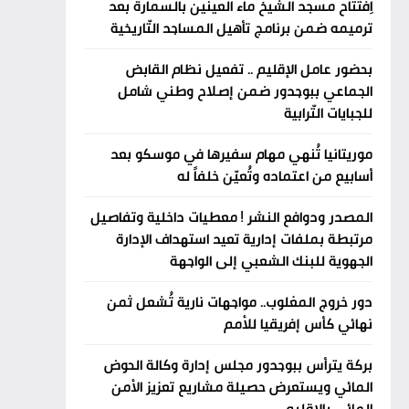
اِفتتاح مسجد الشيخ ماء العينين بالسمارة بعد
ترميمه ضمن برنامج تأهيل المساجد التّاريخية
بحضور عامل الإقليم .. تفعيل نظام القابض
الجماعي ببوجدور ضمن إصلاح وطني شامل
للجبايات التّرابية
موريتانيا تُنهي مهام سفيرها في موسكو بعد
أسابيع من اعتماده وتُعيّن خلفاً له
المصدر ودوافع النشر ! معطيات داخلية وتفاصيل
مرتبطة بملفات إدارية تعيد استهداف الإدارة
الجهوية للبنك الشعبي إلى الواجهة
دور خروج المغلوب.. مواجهات نارية تُشعل ثمن
نهائي كأس إفريقيا للأمم
بركة يترأس ببوجدور مجلس إدارة وكالة الحوض
المائي ويستعرض حصيلة مشاريع تعزيز الأمن
المائي بالإقليم