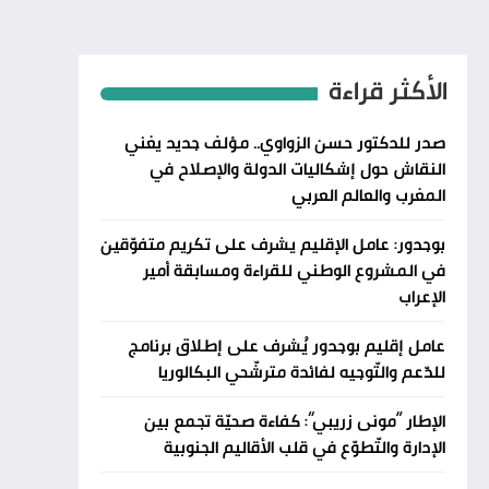
الأكثر قراءة
صدر للدكتور حسن الزواوي.. مؤلف جديد يغني
النقاش حول إشكاليات الدولة والإصلاح في
المغرب والعالم العربي
بوجدور: عامل الإقليم يشرف على تكريم متفوّقين
في المشروع الوطني للقراءة ومسابقة أمير
الإعراب
عامل إقليم بوجدور يُشرف على إطلاق برنامج
للدّعم والتّوجيه لفائدة مترشّحي البكالوريا
الإطار “مونى زريبي”: كفاءة صحيّة تجمع بين
الإدارة والتّطوّع في قلب الأقاليم الجنوبية