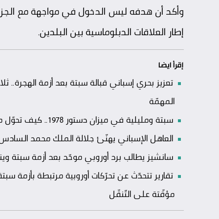
وأكد أن هدفه ليس الدخول في مواجهة مع الجزائ
إطار العلاقات الدبلوماسية بين البلدين.
إقرأ ايضا
تعزيز بحري إسباني قبالة سبتة بعد أزمة الهجرة
المهمّة
سبتة ومليلية في ميزان دستور 1978.. كيف تحوّل ملف المدينتيْن إلى اختبار لمتانة النّظام السّياسي الإسباني؟
العاهل الإسباني يهنّئ جلالة الملك محمد السادس بعي
سانشيز يطالب برد أوروبي موحّد بعد أزمة سبتة وي
تقارير تتحدّث عن تحرّكات أوروبية مرتبطة بأزمة سبت
مؤقّتة على التّنقّل