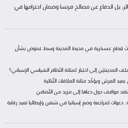
ر، بل الدفاع عن مصالح فرنسا وضمان احترامها في
.. ثلاث قِطع عسكرية في محيط المدينة وسط غموض بشأن
د العرش ويؤكّد متانة العلاقات الثّنائية
نتقد مواقف دول دعاها إلى مزيد من التّضامن
ة.. دعوات لمراجعة وضع إسبانيا في شنغن وإيطاليا تعيد رقابة