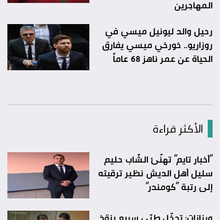
المهاجرين
رحيل والد ليونيل ميسي في
روزاريو.. خورخي ميسي يفارق
الحياة عن عمر ناهز 68 عاماً
الأكثر قراءة
“أخبار تايم” تهنّئ الشّاب حليم
سليل أهل الديش نظير ترقيته
إلى رتبة “كومندر”
ورزازات: تدخّل طبّي سريع ينقذ