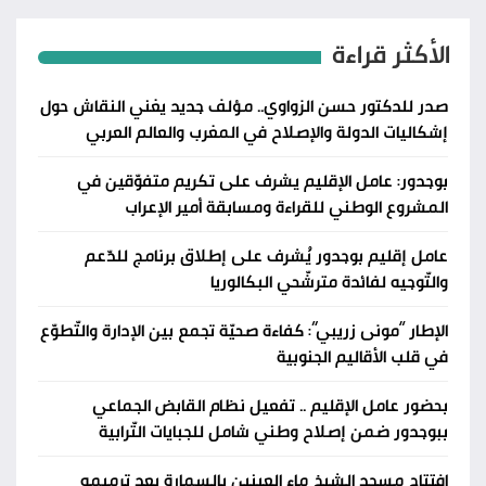
الأكثر قراءة
صدر للدكتور حسن الزواوي.. مؤلف جديد يغني النقاش حول
إشكاليات الدولة والإصلاح في المغرب والعالم العربي
بوجدور: عامل الإقليم يشرف على تكريم متفوّقين في
المشروع الوطني للقراءة ومسابقة أمير الإعراب
عامل إقليم بوجدور يُشرف على إطلاق برنامج للدّعم
والتّوجيه لفائدة مترشّحي البكالوريا
الإطار “مونى زريبي”: كفاءة صحيّة تجمع بين الإدارة والتّطوّع
في قلب الأقاليم الجنوبية
بحضور عامل الإقليم .. تفعيل نظام القابض الجماعي
ببوجدور ضمن إصلاح وطني شامل للجبايات التّرابية
اِفتتاح مسجد الشيخ ماء العينين بالسمارة بعد ترميمه