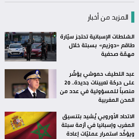
المزيد من أخبار
السّلطات الإسبانية تحتجز سيّارة
طاقم «دوزيم» بسبتة خلال
مهمّة صحفية
عبد اللطيف حموشي يؤشّر
على حركة تعيينات جديدة.. 20
منصباً للمسؤولية في عدد من
المدن المغربية
الاتحاد الأوروبي يُشيد بتنسيق
المغرب وإسبانيا في أزمة سبتة
ويؤكّد استمرار عمليّات إعادة