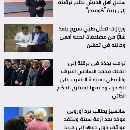
سليل أهل الديش نظير ترقيته
إلى رتبة “كومندر”
ورزازات: تدخّل طبّي سريع ينقذ
شابًّا من مضاعفات لدغة أفعى
وحالته في تحسّن
ترامب يجدّد في برقيّة إلى
الملك محمد السادس اعتراف
واشنطن بسيادة المغرب على
الصّحراء ودعمها لمقترح الحكم
الذّاتي
سانشيز يطالب برد أوروبي
موحّد بعد أزمة سبتة وينتقد
مواقف دول دعاها إلى مزيد