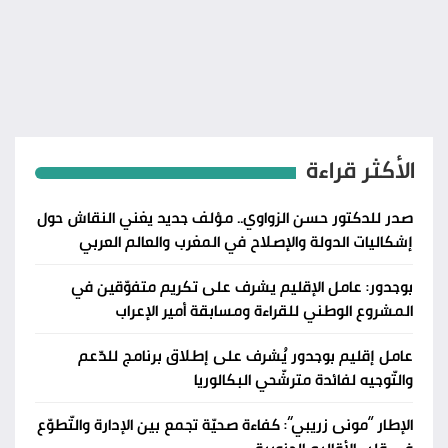
الأكثر قراءة
صدر للدكتور حسن الزواوي.. مؤلف جديد يغني النقاش حول
إشكاليات الدولة والإصلاح في المغرب والعالم العربي
بوجدور: عامل الإقليم يشرف على تكريم متفوّقين في
المشروع الوطني للقراءة ومسابقة أمير الإعراب
عامل إقليم بوجدور يُشرف على إطلاق برنامج للدّعم
والتّوجيه لفائدة مترشّحي البكالوريا
الإطار “مونى زريبي”: كفاءة صحيّة تجمع بين الإدارة والتّطوّع