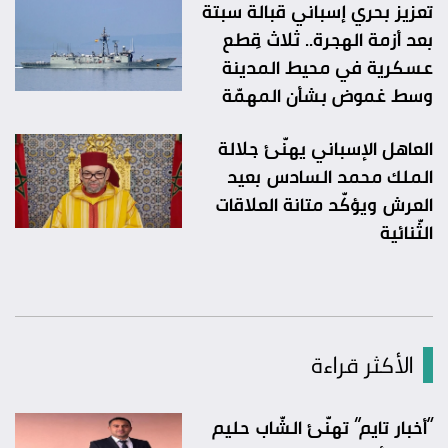
تعزيز بحري إسباني قبالة سبتة
بعد أزمة الهجرة.. ثلاث قِطع
عسكرية في محيط المدينة
وسط غموض بشأن المهمّة
العاهل الإسباني يهنّئ جلالة
الملك محمد السادس بعيد
العرش ويؤكّد متانة العلاقات
الثّنائية
الأكثر قراءة
“أخبار تايم” تهنّئ الشّاب حليم