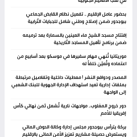
في قلب الأقاليم الجنوبية
بحضور عامل الإقليم .. تفعيل نظام القابض الجماعي
ببوجدور ضمن إصلاح وطني شامل للجبايات التّرابية
اِفتتاح مسجد الشيخ ماء العينين بالسمارة بعد ترميمه
ضمن برنامج تأهيل المساجد التّاريخية
موريتانيا تُنهي مهام سفيرها في موسكو بعد أسابيع من
اعتماده وتُعيّن خلفاً له
المصدر ودوافع النشر ! معطيات داخلية وتفاصيل مرتبطة
بملفات إدارية تعيد استهداف الإدارة الجهوية للبنك الشعبي
إلى الواجهة
دور خروج المغلوب.. مواجهات نارية تُشعل ثمن نهائي كأس
إفريقيا للأمم
بركة يترأس ببوجدور مجلس إدارة وكالة الحوض المائي
ويستعرض حصيلة مشاريع تعزيز الأمن المائي بالإقليم