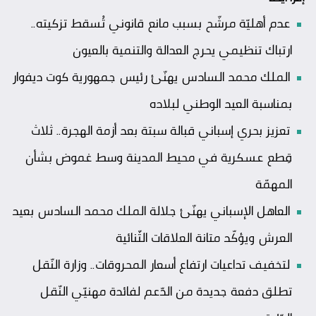
عدم أهليّة مرشّح بسبب مانع قانوني تُسقط تزكيته..
ارتباك تنظيمي يحرج العدالة والتنمية بالعيون
الملك محمد السادس يهنّئ رئيس جمهورية كوت ديفوار
بمناسبة العيد الوطني لبلاده
تعزيز بحري إسباني قبالة سبتة بعد أزمة الهجرة.. ثلاث
قِطع عسكرية في محيط المدينة وسط غموض بشأن
المهمّة
العاهل الإسباني يهنّئ جلالة الملك محمد السادس بعيد
العرش ويؤكّد متانة العلاقات الثّنائية
لتخفيف تداعيات ارتفاع أسعار المحروقات.. وزارة النّقل
تطلق دفعة جديدة من الدّعم لفائدة مهنيّي النّقل