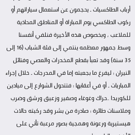
أرباب الطاكسيات ـ يحجمون عن استعمال سياراتهم أو
ركوب الطاكسي يوم المباراة أو المناطق المحاذية
للملاعب ، وبخصوص هذه الأخيرة فنلفي أنفسنا
وسط جمهور معظمه ينتمي إلى فئة الشباب (16 إلى
35 سنة) وقد تعبأ بقطع المخدرات والعصي وفتائل
النيران … ليفرغ ما بجعبته إما في المدرجات ـ خلال إجراء
المباريات ـ أو في أعقابها … فتتحول الشوارع إلى ميادين
للكوريدا ..حراك وغوغاء وصفير وزعيق ورشق وضرب
وملاسنات طائرة … صادرة من بشر وقد ركبته حالات
هيستيرية ورعونة وهمجية بصور مرعبة تأتي على