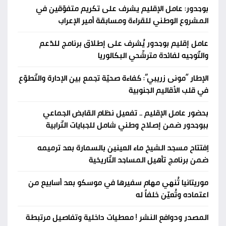
بوجدور: عامل الإقليم يشرف على تكريم متفوّقين في
المشروع الوطني للقراءة ومسابقة أمير الإعراب
عامل إقليم بوجدور يُشرف على إطلاق برنامج للدّعم
والتّوجيه لفائدة مترشّحي البكالوريا
الإطار “مونى زريبي”: كفاءة صحيّة تجمع بين الإدارة والتّطوّع
في قلب الأقاليم الجنوبية
بحضور عامل الإقليم .. تفعيل نظام القابض الجماعي
ببوجدور ضمن إصلاح وطني شامل للجبايات التّرابية
اِفتتاح مسجد الشيخ ماء العينين بالسمارة بعد ترميمه
ضمن برنامج تأهيل المساجد التّاريخية
موريتانيا تُنهي مهام سفيرها في موسكو بعد أسابيع من
اعتماده وتُعيّن خلفاً له
المصدر ودوافع النشر ! معطيات داخلية وتفاصيل مرتبطة