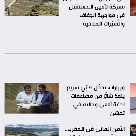
معركة تأمين المستقبل
في مواجهة الجفاف
والتّغيّرات المناخية
ورزازات: تدخّل طبّي سريع
ينقذ شابًّا من مضاعفات
لدغة أفعى وحالته في
تحسّن
الأمن المائي في المغرب..