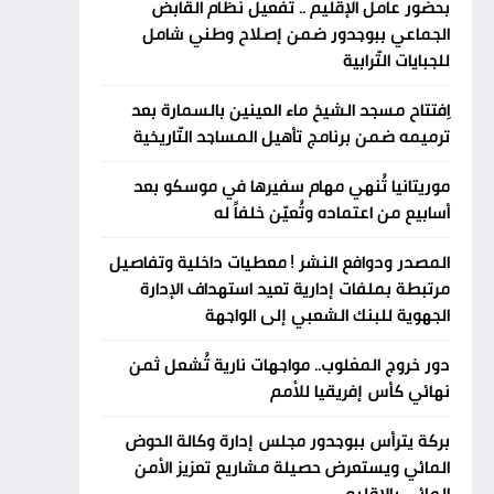
بحضور عامل الإقليم .. تفعيل نظام القابض
الجماعي ببوجدور ضمن إصلاح وطني شامل
للجبايات التّرابية
اِفتتاح مسجد الشيخ ماء العينين بالسمارة بعد
ترميمه ضمن برنامج تأهيل المساجد التّاريخية
موريتانيا تُنهي مهام سفيرها في موسكو بعد
أسابيع من اعتماده وتُعيّن خلفاً له
المصدر ودوافع النشر ! معطيات داخلية وتفاصيل
مرتبطة بملفات إدارية تعيد استهداف الإدارة
الجهوية للبنك الشعبي إلى الواجهة
دور خروج المغلوب.. مواجهات نارية تُشعل ثمن
نهائي كأس إفريقيا للأمم
بركة يترأس ببوجدور مجلس إدارة وكالة الحوض
المائي ويستعرض حصيلة مشاريع تعزيز الأمن
المائي بالإقليم