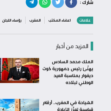
شارك :
علامات
اعضاء المكتب
المغرب
رؤساء اللجان
المزيد من أخبار
الملك محمد السادس
يهنّئ رئيس جمهورية كوت
ديفوار بمناسبة العيد
الوطني لبلاده
السّياحة في المغرب.. أرقام
قياسية تعزّز الرّيادة