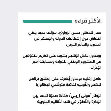
الأكثر قراءة
صدر للدكتور حسن الزواوي.. مؤلف جديد يغني
النقاش حول إشكاليات الدولة والإصلاح في
المغرب والعالم العربي
بوجدور: عامل الإقليم يشرف على تكريم متفوّقين
في المشروع الوطني للقراءة ومسابقة أمير
الإعراب
عامل إقليم بوجدور يُشرف على إطلاق برنامج
للدّعم والتّوجيه لفائدة مترشّحي البكالوريا
الإطار “مونى زريبي”: كفاءة صحيّة تجمع بين
الإدارة والتّطوّع في قلب الأقاليم الجنوبية