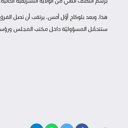
برسم النّصف الثّاني من الولاية التّشريعيّة الحاليّة.
هذا، وبعد بلوكاج أوّل أمس، يرتقب أن تصل الفرق ا
ستتحمّل المسؤوليّة داخل مكتب المجلس ورؤساء ال