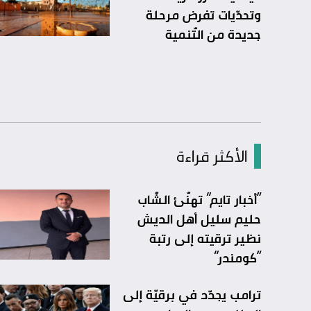
وتحدّيات تفرض مرحلة
جديدة من التّنمية
الأكثر قراءة
“أخبار تايم” تهنّئ الشّاب
حليم سليل أهل الديش
نظير ترقيته إلى رتبة
“كومندر”
ترامب يجدّد في برقيّة إلى