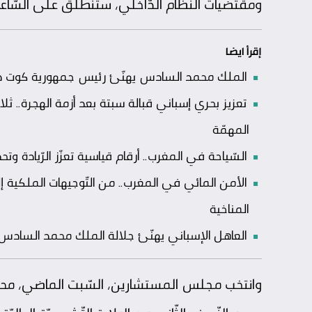
ومقتضيات النّظام الدّاخلي، ستنطلق على السّاعة الث
إقرأ ايضا
الملك محمد السادس يهنّئ رئيس جمهورية كوت ديفو
تعزيز بحري إسباني قبالة سبتة بعد أزمة الهجرة
المهمّة
السّياحة في المغرب.. أرقام قياسية تعزّز الرّيادة و
الأمن المائي في المغرب.. من التّوجيهات الملكية 
المناخية
العاهل الإسباني يهنّئ جلالة الملك محمد السادس بعي
وانتخب مجلس المستشارين، السّبت الماضي، محم