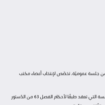
ن جلسة عموميّة، تخصّص لإنتخاب أعضاء مكتب
وأوضح المجلس، في بلاغ صادرٍ عنه، أنّ هذه الجلسة التي تعقد طبقًا لأحكام الفصل 63 من الدّستور