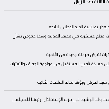
ّالثة بعد الزّوال.
ار بمناسبة العيد الوطني لبلاده
.. ثلاث قِطع عسكرية في محيط المدينة وسط غموض بشأن
تحدّيات تفرض مرحلة جديدة من التّنمية
إلى معركة تأمين المستقبل في مواجهة الجفاف والتّغيّرات
د العرش ويؤكّد متانة العلاقات الثّنائية
د ولد الرشيد عن حزب الإستقلال، رئيسًا للمجلس