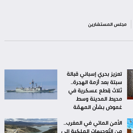
مجلس المستشارين
تعزيز بحري إسباني قبالة
سبتة بعد أزمة الهجرة..
ثلاث قِطع عسكرية في
محيط المدينة وسط
غموض بشأن المهمّة
الأمن المائي في المغرب..
من التّوجيهات الملكية إلى