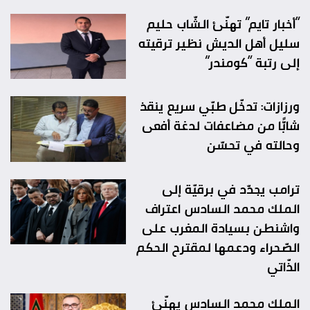
“أخبار تايم” تهنّئ الشّاب حليم
سليل أهل الديش نظير ترقيته
إلى رتبة “كومندر”
ورزازات: تدخّل طبّي سريع ينقذ
شابًّا من مضاعفات لدغة أفعى
وحالته في تحسّن
ترامب يجدّد في برقيّة إلى
الملك محمد السادس اعتراف
واشنطن بسيادة المغرب على
الصّحراء ودعمها لمقترح الحكم
الذّاتي
الملك محمد السادس يهنّئ