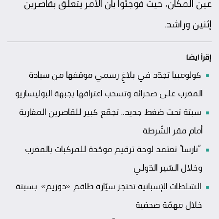
عين المكان، حيث فوجئوا بأن الأمر يتعلق بقاصرين
إثنين وراشد.
إقرأ ايضا
كولومبيا تجدّد في بلاغٍ رسمي موقفها من سيادة
المغرب على صحرائه وتسحب اعترافها بجبهة البوليساريو
سبتة تحت ضغط جديد.. تجمّع كبير للقاصرين المغاربة
أمام مقر الشّرطة
“نارسا” تعتمد لوحة ترقيم موحّدة للمركبات بالمغرب
وخلال السّير الدّولي
السّلطات الإسبانية تحتجز سيّارة طاقم «دوزيم» بسبتة
خلال مهمّة صحفية