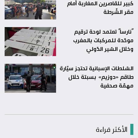
كبير للقاصرين المغاربة أمام
مقر الشّرطة
“نارسا” تعتمد لوحة ترقيم
موحّدة للمركبات بالمغرب
وخلال السّير الدّولي
السّلطات الإسبانية تحتجز سيّارة
طاقم «دوزيم» بسبتة خلال
مهمّة صحفية
الأكثر قراءة