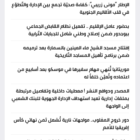
الإطار “مونى زريبي”: كفاءة صحيّة تجمع بين الإدارة والتّطوّع
في قلب الأقاليم الجنوبية
بحضور عامل الإقليم .. تفعيل نظام القابض الجماعي
ببوجدور ضمن إصلاح وطني شامل للجبايات التّرابية
اِفتتاح مسجد الشيخ ماء العينين بالسمارة بعد ترميمه
ضمن برنامج تأهيل المساجد التّاريخية
موريتانيا تُنهي مهام سفيرها في موسكو بعد أسابيع من
اعتماده وتُعيّن خلفاً له
المصدر ودوافع النشر ! معطيات داخلية وتفاصيل مرتبطة
بملفات إدارية تعيد استهداف الإدارة الجهوية للبنك الشعبي
إلى الواجهة
دور خروج المغلوب.. مواجهات نارية تُشعل ثمن نهائي كأس
إفريقيا للأمم