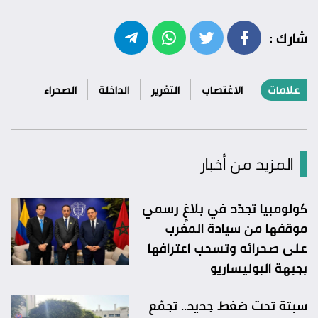
شارك :
علامات
الاغتصاب
التغرير
الداخلة
الصحراء
المزيد من أخبار
كولومبيا تجدّد في بلاغٍ رسمي
موقفها من سيادة المغرب
على صحرائه وتسحب اعترافها
بجبهة البوليساريو
سبتة تحت ضغط جديد.. تجمّع