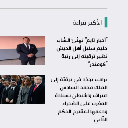
الأكثر قراءة
“أخبار تايم” تهنّئ الشّاب
حليم سليل أهل الديش
نظير ترقيته إلى رتبة
“كومندر”
ترامب يجدّد في برقيّة إلى
الملك محمد السادس
اعتراف واشنطن بسيادة
المغرب على الصّحراء
ودعمها لمقترح الحكم
الذّاتي