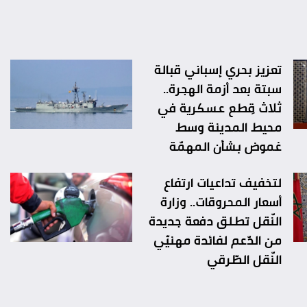
تعزيز بحري إسباني قبالة
سبتة بعد أزمة الهجرة..
ثلاث قِطع عسكرية في
محيط المدينة وسط
غموض بشأن المهمّة
لتخفيف تداعيات ارتفاع
أسعار المحروقات.. وزارة
النّقل تطلق دفعة جديدة
من الدّعم لفائدة مهنيّي
النّقل الطّرقي