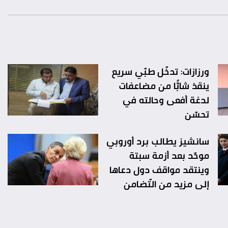
ورزازات: تدخّل طبّي سريع
ينقذ شابًّا من مضاعفات
لدغة أفعى وحالته في
تحسّن
سانشيز يطالب برد أوروبي
موحّد بعد أزمة سبتة
وينتقد مواقف دول دعاها
إلى مزيد من التّضامن