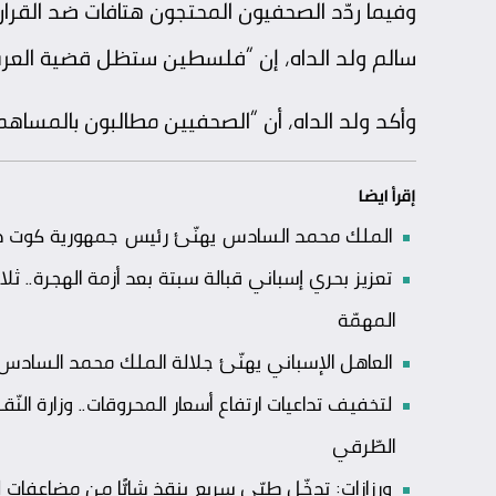
وفيما ردّد الصحفيون المحتجون هتافات ضد القرار
سالم ولد الداه، إن “فلسطين ستظل قضية العرب
وأكد ولد الداه، أن “الصحفيين مطالبون بالمساهم
إقرأ ايضا
الملك محمد السادس يهنّئ رئيس جمهورية كوت ديفو
تعزيز بحري إسباني قبالة سبتة بعد أزمة الهجرة
المهمّة
العاهل الإسباني يهنّئ جلالة الملك محمد السادس بعي
لتخفيف تداعيات ارتفاع أسعار المحروقات.. وزارة الن
الطّرقي
ورزازات: تدخّل طبّي سريع ينقذ شابًّا من مضاعفا