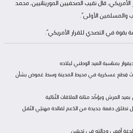
 الأمريكي، قال نقيب الصحفيين الموريتانيين، محمد
 والمسلمين الأولى”.
ة بقوة في التصدي للقرار الأمريكي”.
ار بمناسبة العيد الوطني لبلاده
.. ثلاث قِطع عسكرية في محيط المدينة وسط غموض بشأن
د العرش ويؤكّد متانة العلاقات الثّنائية
ّقل تطلق دفعة جديدة من الدّعم لفائدة مهنيّي النّقل
ت لدغة أفعى وحالته في تحسّن