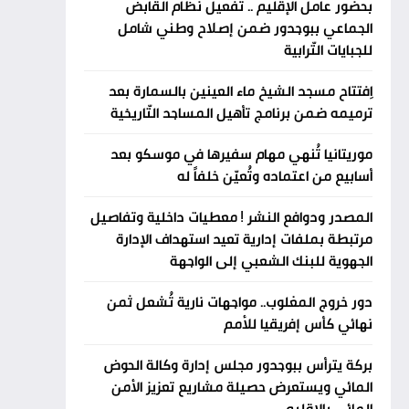
بحضور عامل الإقليم .. تفعيل نظام القابض
الجماعي ببوجدور ضمن إصلاح وطني شامل
للجبايات التّرابية
اِفتتاح مسجد الشيخ ماء العينين بالسمارة بعد
ترميمه ضمن برنامج تأهيل المساجد التّاريخية
موريتانيا تُنهي مهام سفيرها في موسكو بعد
أسابيع من اعتماده وتُعيّن خلفاً له
المصدر ودوافع النشر ! معطيات داخلية وتفاصيل
مرتبطة بملفات إدارية تعيد استهداف الإدارة
الجهوية للبنك الشعبي إلى الواجهة
دور خروج المغلوب.. مواجهات نارية تُشعل ثمن
نهائي كأس إفريقيا للأمم
بركة يترأس ببوجدور مجلس إدارة وكالة الحوض
المائي ويستعرض حصيلة مشاريع تعزيز الأمن
المائي بالإقليم