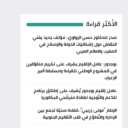
الأكثر قراءة
صدر للدكتور حسن الزواوي.. مؤلف جديد يغني
النقاش حول إشكاليات الدولة والإصلاح في
المغرب والعالم العربي
بوجدور: عامل الإقليم يشرف على تكريم متفوّقين
في المشروع الوطني للقراءة ومسابقة أمير
الإعراب
عامل إقليم بوجدور يُشرف على إطلاق برنامج
للدّعم والتّوجيه لفائدة مترشّحي البكالوريا
الإطار “مونى زريبي”: كفاءة صحيّة تجمع بين
الإدارة والتّطوّع في قلب الأقاليم الجنوبية