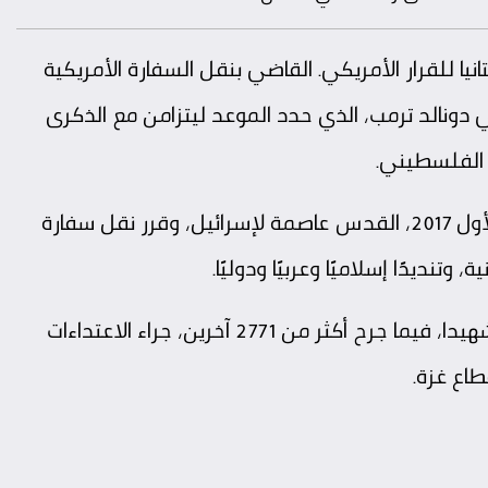
للقرار الأمريكي. القاضي بنقل السفارة الأمريكية
ي دونالد ترمب، الذي حدد الموعد ليتزامن مع الذكرى
ب الفلسطيني.
وأعلن ترامب، في السادس من ديسمبر/ كانون الأول 2017، القدس عاصمة لإسرائيل، وقرر نقل سفارة
تنديدًا إسلاميًا وعربيًا ودوليًا.
وأسفرت التظاهرات الفلسطينية عن سقوط 55 شهيدا، فيما جرح أكثر من 2771 آخرين، جراء الاعتداءات
طاع غزة.