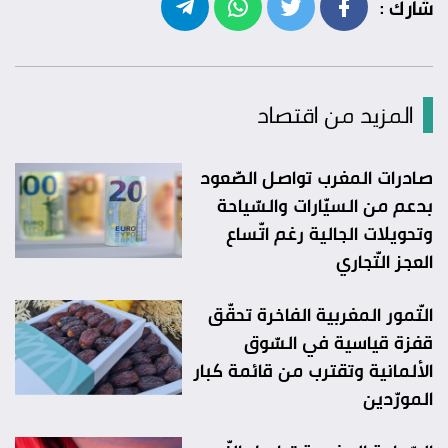
شارك :
المزيد من اقتصاد
صادرات المغرب تواصل الصّعود
بدعم من السيّارات والسّياحة
وتحويلات الجالية رغم اتّساع
العجز التّجاري
التّمور المغربية الفاخرة تحقّق
قفزة قياسية في السّوق
الألمانية وتقترب من قائمة كبار
المورّدين