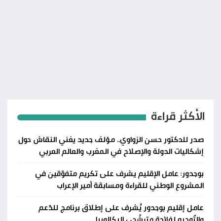
الأكثر قراءة
صدر للدكتور حسن الزواوي.. مؤلف جديد يغني النقاش حول
إشكاليات الدولة والإصلاح في المغرب والعالم العربي
بوجدور: عامل الإقليم يشرف على تكريم متفوّقين في
المشروع الوطني للقراءة ومسابقة أمير الإعراب
عامل إقليم بوجدور يُشرف على إطلاق برنامج للدّعم
والتّوجيه لفائدة مترشّحي البكالوريا