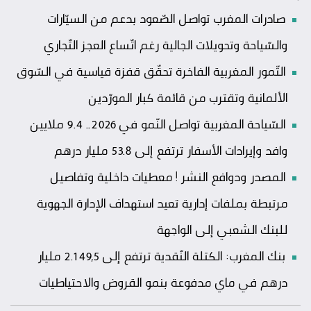
صادرات المغرب تواصل الصّعود بدعم من السيّارات
والسّياحة وتحويلات الجالية رغم اتّساع العجز التّجاري
التّمور المغربية الفاخرة تحقّق قفزة قياسية في السّوق
الألمانية وتقترب من قائمة كبار المورّدين
السّياحة المغربية تواصل النّمو في 2026.. 9.4 ملايين
وافد وإيرادات الأسفار ترتفع إلى 53.8 مليار درهم
المصدر ودوافع النشر ! معطيات داخلية وتفاصيل
مرتبطة بملفات إدارية تعيد استهداف الإدارة الجهوية
للبنك الشعبي إلى الواجهة
بنك المغرب: الكتلة النّقدية ترتفع إلى 2.149,5 مليار
درهم في ماي مدفوعة بنمو القروض والاحتياطيات