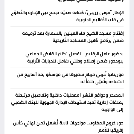
الإطار “مونى زريبي”: كفاءة صحيّة تجمع بين الإدارة والتّطوّع
في قلب الأقاليم الجنوبية
اِفتتاح مسجد الشيخ ماء العينين بالسمارة بعد ترميمه
ضمن برنامج تأهيل المساجد التّاريخية
بحضور عامل الإقليم .. تفعيل نظام القابض الجماعي
ببوجدور ضمن إصلاح وطني شامل للجبايات التّرابية
موريتانيا تُنهي مهام سفيرها في موسكو بعد أسابيع من
اعتماده وتُعيّن خلفاً له
المصدر ودوافع النشر ! معطيات داخلية وتفاصيل مرتبطة
بملفات إدارية تعيد استهداف الإدارة الجهوية للبنك الشعبي
إلى الواجهة
دور خروج المغلوب.. مواجهات نارية تُشعل ثمن نهائي كأس
إفريقيا للأمم