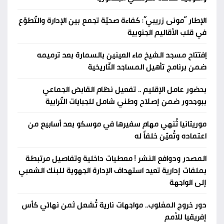
الإطار “مونى زريبي”: كفاءة صحيّة تجمع بين الإدارة والتّطوّع
في قلب الأقاليم الجنوبية
اِفتتاح مسجد الشيخ ماء العينين بالسمارة بعد ترميمه
ضمن برنامج تأهيل المساجد التّاريخية
بحضور عامل الإقليم .. تفعيل نظام القابض الجماعي
ببوجدور ضمن إصلاح وطني شامل للجبايات التّرابية
موريتانيا تُنهي مهام سفيرها في موسكو بعد أسابيع من
اعتماده وتُعيّن خلفاً له
المصدر ودوافع النشر ! معطيات داخلية وتفاصيل مرتبطة
بملفات إدارية تعيد استهداف الإدارة الجهوية للبنك الشعبي
إلى الواجهة
دور خروج المغلوب.. مواجهات نارية تُشعل ثمن نهائي كأس
إفريقيا للأمم