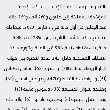
بالفيروس رفعت العدد الإجمالي لحالات الإصابة
المؤكدة بالمملكة إلى مليون و260 ألف و759 حالة
منذ الإعلان عن أول حالة في 2 مارس 2020، فيما بلغ
مجموع حالات الشفاء التام مليون و239 ألف و508
حالة، بنسبة تعاف تبلغ 98.3 في المائة. وتتوزع حالات
الإصابات المسجلة خلال الـ24 ساعة الأخيرة بين جهات
الدار البيضاء سطات (78)، والشرق (68)، وفاس مكناس
(51)، والرباط سلا القنيطرة (47)، ومراكش آسفي (39)،
وطنجة تطوان الحسيمة (33)، وسوس ماسة (18)،
وبني ملال خنيفرة (6)، وكلميم واد نون (6)، والداخلة
وادي الذهب (3)، والعيون الساقية الحمراء (3)، ودرعة