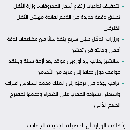
لتخفيف تداعيات ارتفاع أسعار المحروقات.. وزارة النّقل
تطلق دفعة جديدة من الدّعم لفائدة مهنيّي النّقل
الطّرقي
ورزازات: تدخّل طبّي سريع ينقذ شابًّا من مضاعفات لدغة
أفعى وحالته في تحسّن
سانشيز يطالب برد أوروبي موحّد بعد أزمة سبتة وينتقد
مواقف دول دعاها إلى مزيد من التّضامن
ترامب يجدّد في برقيّة إلى الملك محمد السادس اعتراف
واشنطن بسيادة المغرب على الصّحراء ودعمها لمقترح
الحكم الذّاتي
وأضافت الوزارة أن الحصيلة الجديدة للإصابات