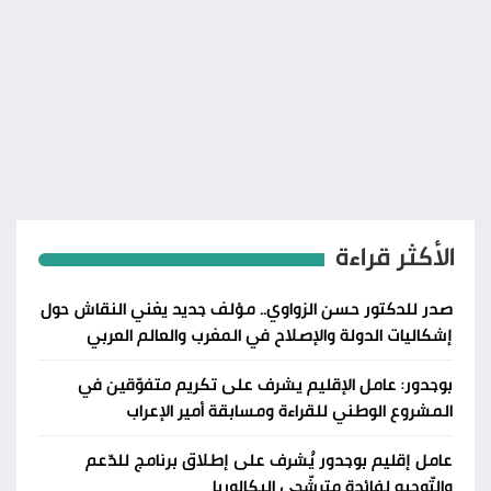
الأكثر قراءة
صدر للدكتور حسن الزواوي.. مؤلف جديد يغني النقاش حول
إشكاليات الدولة والإصلاح في المغرب والعالم العربي
بوجدور: عامل الإقليم يشرف على تكريم متفوّقين في
المشروع الوطني للقراءة ومسابقة أمير الإعراب
عامل إقليم بوجدور يُشرف على إطلاق برنامج للدّعم
والتّوجيه لفائدة مترشّحي البكالوريا