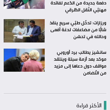
دفعة جديدة من الدّعم لفائدة
مهنيّي النّقل الطّرقي
ورزازات: تدخّل طبّي سريع ينقذ
شابًّا من مضاعفات لدغة أفعى
وحالته في تحسّن
سانشيز يطالب برد أوروبي
موحّد بعد أزمة سبتة وينتقد
مواقف دول دعاها إلى مزيد
من التّضامن
الأكثر قراءة