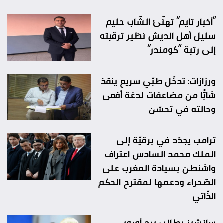
“أخبار تايم” تهنّئ الشّاب حليم
سليل أهل الديش نظير ترقيته
إلى رتبة “كومندر”
ورزازات: تدخّل طبّي سريع ينقذ
شابًّا من مضاعفات لدغة أفعى
وحالته في تحسّن
ترامب يجدّد في برقيّة إلى
الملك محمد السادس اعتراف
واشنطن بسيادة المغرب على
الصّحراء ودعمها لمقترح الحكم
الذّاتي
سانشيز يطالب برد أوروبي