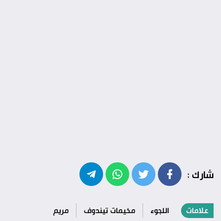
شارك :
علامات
اللجوء
مخيمات تيندوف
مريم