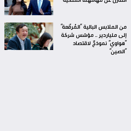
من الملابس البالية “المُرقّعة”
إلى ملياردير .. مؤسّس شركة
“هواوي” نموذجٌ لاقتصاد
“الصين”