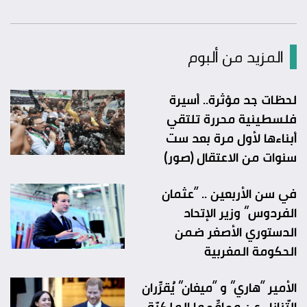
المزيد من ألبوم
لحظات جد مؤثرة.. أسيرة
فلسطينية محررة تلتقي
أبناءها لأول مرة بعد ست
سنوات من الاعتقال (صور)
في سن الأربعين .. “عثمان
الفردوس” وزير الإتحاد
الدستوري الأصغر ضمن
الحكومة المغربية
الأمير “هاري” و “ميغان” يُقرِّران
التّنازل عن مهامِّهما الملكيّة