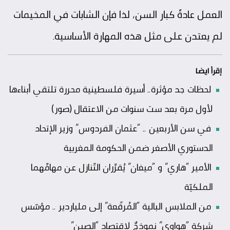
العمل عادةً كبار السن، لذا فإن الشابات في المخيمات
لم يعتدن على مثل هذه المهارة الأساسية.
إقرأ ايضا
لحظات جد مؤثرة.. أسيرة فلسطينية محررة تلتقي أبناءها
لأول مرة بعد ست سنوات من الاعتقال (صور)
في سن الأربعين .. “عثمان الفردوس” وزير الإتحاد
الدستوري الأصغر ضمن الحكومة المغربية
الأمير “هاري” و “ميغان” يُقرِّران التّنازل عن مهامِّهما
الملكيّة
من الملابس البالية “المُرقّعة” إلى ملياردير .. مؤسّس
شركة “هواوي” نموذجٌ لاقتصاد “الصين”