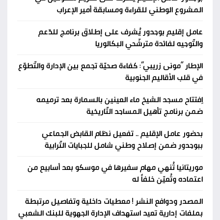
المشروع الوطني للقراءة ومسابقة أمير الإعراب
عامل إقليم بوجدور يُشرف على إطلاق برنامج للدّعم
والتّوجيه لفائدة مترشّحي البكالوريا
الإطار “مونى زريبي”: كفاءة صحيّة تجمع بين الإدارة والتّطوّع
في قلب الأقاليم الجنوبية
اِفتتاح مسجد الشيخ ماء العينين بالسمارة بعد ترميمه
ضمن برنامج تأهيل المساجد التّاريخية
بحضور عامل الإقليم .. تفعيل نظام القابض الجماعي
ببوجدور ضمن إصلاح وطني شامل للجبايات التّرابية
موريتانيا تُنهي مهام سفيرها في موسكو بعد أسابيع من
اعتماده وتُعيّن خلفاً له
المصدر ودوافع النشر ! معطيات داخلية وتفاصيل مرتبطة
بملفات إدارية تعيد استهداف الإدارة الجهوية للبنك الشعبي