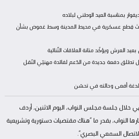
ار بمناسبة العيد الوطني لبلاده
.. ثلاث قِطع عسكرية في محيط المدينة وسط غموض بشأن
د العرش ويؤكّد متانة العلاقات الثّنائية
ّقل تطلق دفعة جديدة من الدّعم لفائدة مهنيّي النّقل
ت لدغة أفعى وحالته في تحسّن
 خلال جلسة مجلس النواب، اليوم الاثنين، أردف
رها النواب، بقدر ما “هناك مقتضيات دستورية وتشريعية
 للاتصال السمعي البصري”.