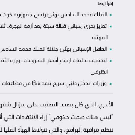
إقرأ ايضا
الملك محمد السادس يهنّئ رئيس جمهورية كوت ديفو
تعزيز بحري إسباني قبالة سبتة بعد أزمة الهجرة
المهمّة
العاهل الإسباني يهنّئ جلالة الملك محمد السادس بعي
لتخفيف تداعيات ارتفاع أسعار المحروقات.. وزارة الن
الطّرقي
ورزازات: تدخّل طبّي سريع ينقذ شابًّا من مضاعفا
الأعرج، الذي كان بصدد التعقيب على سؤال شفهي
“ليس هناك صمت حكومي” إزاء الانتقادات التي أثا
تنظم مراقبة البرامج، والتي تتولاها الهيأة العليا