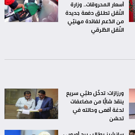
أسعار المحروقات.. وزارة
النّقل تطلق دفعة جديدة
من الدّعم لفائدة مهنيّي
النّقل الطّرقي
ورزازات: تدخّل طبّي سريع
ينقذ شابًّا من مضاعفات
لدغة أفعى وحالته في
تحسّن
سانشيز يطالب برد أوروبي