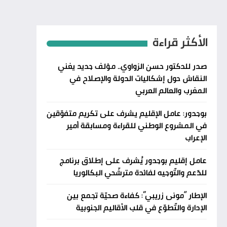
الأكثر قراءة
صدر للدكتور حسن الزواوي.. مؤلف جديد يغني
النقاش حول إشكاليات الدولة والإصلاح في
المغرب والعالم العربي
بوجدور: عامل الإقليم يشرف على تكريم متفوّقين
في المشروع الوطني للقراءة ومسابقة أمير
الإعراب
عامل إقليم بوجدور يُشرف على إطلاق برنامج
للدّعم والتّوجيه لفائدة مترشّحي البكالوريا
الإطار “مونى زريبي”: كفاءة صحيّة تجمع بين
الإدارة والتّطوّع في قلب الأقاليم الجنوبية