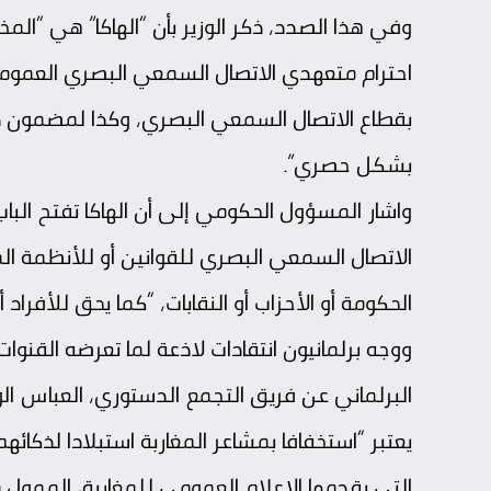
وفي هذا الصدد، ذكر الوزير بأن “الهاكا” هي “ال
احترام متعهدي الاتصال السمعي البصري العمومي
بقطاع الاتصال السمعي البصري، وكذا لمضمون دفا
بشكل حصري”.
واشار المسؤول الحكومي إلى أن الهاكا تفتح الب
الاتصال السمعي البصري للقوانين أو للأنظمة 
الحكومة أو الأحزاب أو النقابات، “كما يحق للأفرا
ووجه برلمانيون انتقادات لاذعة لما تعرضه القنو
البرلماني عن فريق التجمع الدستوري، العباس الو
يعتبر “استخفافا بمشاعر المغاربة استبلادا لذكائهم
التي يقدمها الإعلام العمومي للمغاربة، الممول