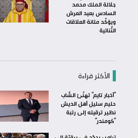
جلالة الملك محمد
السادس بعيد العرش
ويؤكّد متانة العلاقات
الثّنائية
الأكثر قراءة
“أخبار تايم” تهنّئ الشّاب
حليم سليل أهل الديش
نظير ترقيته إلى رتبة
“كومندر”
ترامب يجدّد في برقيّة إلى