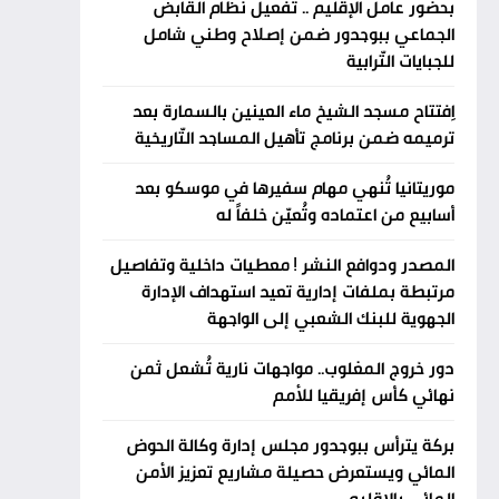
بحضور عامل الإقليم .. تفعيل نظام القابض
الجماعي ببوجدور ضمن إصلاح وطني شامل
للجبايات التّرابية
اِفتتاح مسجد الشيخ ماء العينين بالسمارة بعد
ترميمه ضمن برنامج تأهيل المساجد التّاريخية
موريتانيا تُنهي مهام سفيرها في موسكو بعد
أسابيع من اعتماده وتُعيّن خلفاً له
المصدر ودوافع النشر ! معطيات داخلية وتفاصيل
مرتبطة بملفات إدارية تعيد استهداف الإدارة
الجهوية للبنك الشعبي إلى الواجهة
دور خروج المغلوب.. مواجهات نارية تُشعل ثمن
نهائي كأس إفريقيا للأمم
بركة يترأس ببوجدور مجلس إدارة وكالة الحوض
المائي ويستعرض حصيلة مشاريع تعزيز الأمن
المائي بالإقليم