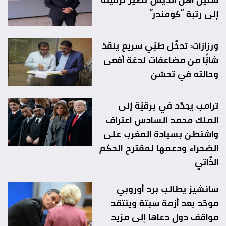
إلى رتبة “كومندر”
ورزازات: تدخّل طبّي سريع ينقذ
شابًّا من مضاعفات لدغة أفعى
وحالته في تحسّن
ترامب يجدّد في برقيّة إلى
الملك محمد السادس اعتراف
واشنطن بسيادة المغرب على
الصّحراء ودعمها لمقترح الحكم
الذّاتي
سانشيز يطالب برد أوروبي
موحّد بعد أزمة سبتة وينتقد
مواقف دول دعاها إلى مزيد