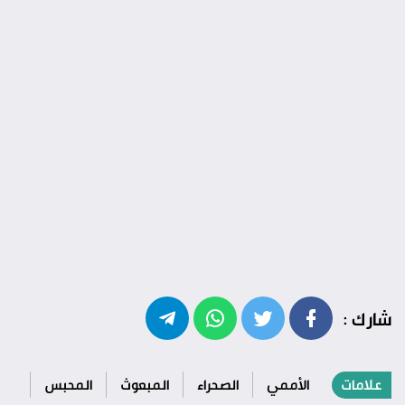
شارك :
علامات
الأممي
الصحراء
المبعوث
المحبس