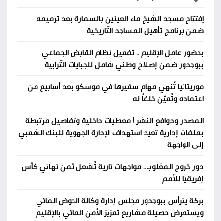
اِفتتاح مسجد الشيخ ماء العينين بالسمارة بعد ترميمه
ضمن برنامج تأهيل المساجد التّاريخية
بحضور عامل الإقليم .. تفعيل نظام القابض الجماعي
ببوجدور ضمن إصلاح وطني شامل للجبايات التّرابية
موريتانيا تُنهي مهام سفيرها في موسكو بعد أسابيع من
اعتماده وتُعيّن خلفاً له
المصدر ودوافع النشر ! معطيات داخلية وتفاصيل مرتبطة
بملفات إدارية تعيد استهداف الإدارة الجهوية للبنك الشعبي
إلى الواجهة
دور خروج المغلوب.. مواجهات نارية تُشعل ثمن نهائي كأس
إفريقيا للأمم
بركة يترأس ببوجدور مجلس إدارة وكالة الحوض المائي
ويستعرض حصيلة مشاريع تعزيز الأمن المائي بالإقليم