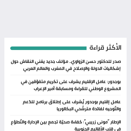
الأكثر قراءة
صدر للدكتور حسن الزواوي.. مؤلف جديد يغني النقاش حول
إشكاليات الدولة والإصلاح في المغرب والعالم العربي
بوجدور: عامل الإقليم يشرف على تكريم متفوّقين في
المشروع الوطني للقراءة ومسابقة أمير الإعراب
عامل إقليم بوجدور يُشرف على إطلاق برنامج للدّعم
والتّوجيه لفائدة مترشّحي البكالوريا
الإطار “مونى زريبي”: كفاءة صحيّة تجمع بين الإدارة والتّطوّع
في قلب الأقاليم الجنوبية