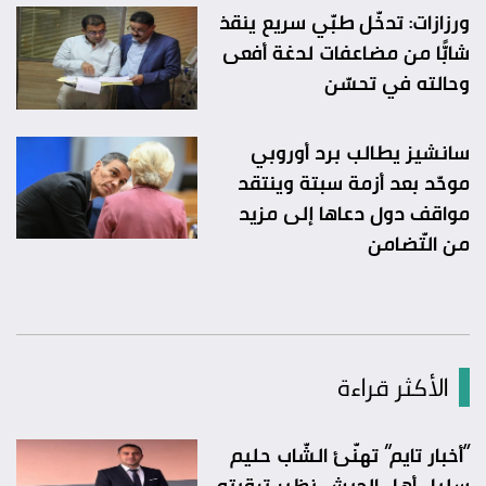
ورزازات: تدخّل طبّي سريع ينقذ
شابًّا من مضاعفات لدغة أفعى
وحالته في تحسّن
سانشيز يطالب برد أوروبي
موحّد بعد أزمة سبتة وينتقد
مواقف دول دعاها إلى مزيد
من التّضامن
الأكثر قراءة
“أخبار تايم” تهنّئ الشّاب حليم
سليل أهل الديش نظير ترقيته