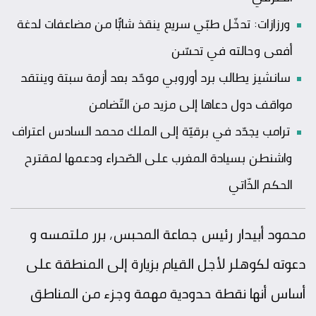
ورزازات: تدخّل طبّي سريع ينقذ شابًّا من مضاعفات لدغة
أفعى وحالته في تحسّن
سانشيز يطالب برد أوروبي موحّد بعد أزمة سبتة وينتقد
مواقف دول دعاها إلى مزيد من التّضامن
ترامب يجدّد في برقيّة إلى الملك محمد السادس اعتراف
واشنطن بسيادة المغرب على الصّحراء ودعمها لمقترح
الحكم الذّاتي
محمود أبيدار رئيس جماعة المحبس، برر ملتمسه و
دعوته لكوهلر لأجل القيام بزيارة إلى المنطقة على
أساس أنها نقطة حدودية مهمة وجزء من المناطق