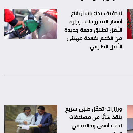
لتخفيف تداعيات ارتفاع
أسعار المحروقات.. وزارة
النّقل تطلق دفعة جديدة
من الدّعم لفائدة مهنيّي
النّقل الطّرقي
ورزازات: تدخّل طبّي سريع
ينقذ شابًّا من مضاعفات
لدغة أفعى وحالته في