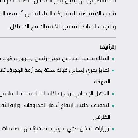
الفلسطيني لن يقبل بغير القدس عاصمة لدولته،بح
شباب الانتفاضة للمشاركة الفاعلة في “جمعة النذ
والتوجه لنقاط التماس للاشتباك مع الاحتلال.
إقرأ ايضا
الملك محمد السادس يهنّئ رئيس جمهورية كوت ديفو
تعزيز بحري إسباني قبالة سبتة بعد أزمة الهجرة
المهمّة
العاهل الإسباني يهنّئ جلالة الملك محمد السادس بعي
لتخفيف تداعيات ارتفاع أسعار المحروقات.. وزارة الن
الطّرقي
ورزازات: تدخّل طبّي سريع ينقذ شابًّا من مضاعفا