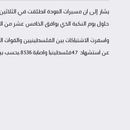
يشار إلى ان مسيرات العودة انطلقت في الثلاثي
حلول يوم النكبة الذي يوافق الخامس عشر من الش
واسفرت الاشتباكات بين الفلسطينيين والقوات الإ
عن استشهاد 47فلسطينيا واصابة 8536،بحسب بيان لوزارة الصحة الفلسطينية صدر يوم الاربعاء الماضي .