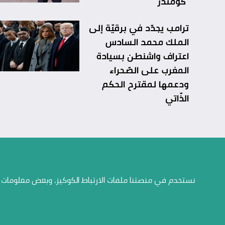
“كومندر”
ترامب يجدّد في برقيّة إلى
الملك محمد السادس
اعتراف واشنطن بسيادة
المغرب على الصّحراء
ودعمها لمقترح الحكم
الذّاتي
من نحن
تواصل معنا
نستخدم في منصتنا ملفات الارتباط الكوكيز، وبعض معلومات ال
الإتصال بنا
الإتصال بنا
خدمات
أرشيف الاستطلاعات