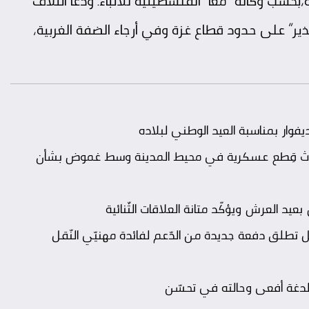
سب وكالة “معا” الفلسطينية للأنباء. ودعا ائتلاف
ير” على حدود قطاع غزة وفي أرجاء الضفة الغربية،
ار بمناسبة العيد الوطني لبلاده
.. ثلاث قِطع عسكرية في محيط المدينة وسط غموض بشأن
د العرش ويؤكّد متانة العلاقات الثّنائية
ّقل تطلق دفعة جديدة من الدّعم لفائدة مهنيّي النّقل
ت لدغة أفعى وحالته في تحسّن