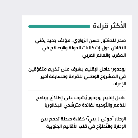
الأكثر قراءة
صدر للدكتور حسن الزواوي.. مؤلف جديد يغني
النقاش حول إشكاليات الدولة والإصلاح في
المغرب والعالم العربي
بوجدور: عامل الإقليم يشرف على تكريم متفوّقين
في المشروع الوطني للقراءة ومسابقة أمير
الإعراب
عامل إقليم بوجدور يُشرف على إطلاق برنامج
للدّعم والتّوجيه لفائدة مترشّحي البكالوريا
الإطار “مونى زريبي”: كفاءة صحيّة تجمع بين
الإدارة والتّطوّع في قلب الأقاليم الجنوبية