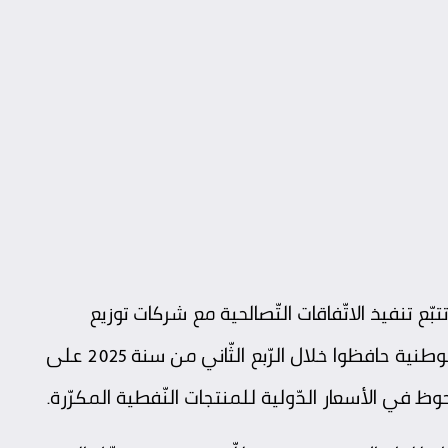
بّع تنفيذ الاتّفاقات التّصالحية مع شركات توزيع
، أنّ أبرز الفاعلين التّسعة في السّوق الوطنية حافظوا خلال الرّبع الثّاني من سنة 2025 على
وظ في الأسعار الدّولية للمنتجات النّفطية المكرّرة.