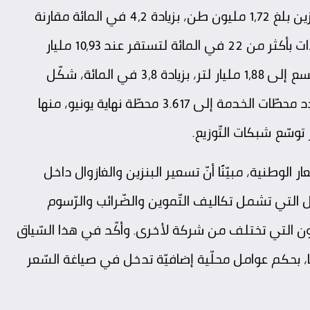
وأشار التّقرير إلى أنّ إجمالي واردات الغازوال والبنزين بلغ 1,72 مليون طن، بزيادة 4,2 في المائة مقارنة
بالعام الماضي، في حين تراجعت قيمة هذه الواردات بأكثر من 22 في المائة لتستقر عند 10,93 مليار
درهم. وفي المقابل، ارتفعت مبيعات الشّركات التّسع إلى 1,88 مليار لتر، بزيادة 3,8 في المائة، شكّل
الغازوال منها ما يقارب 85 في المائة. كما ارتفع عدد محطّات الخدمة إلى 3.617 محطّة نهاية يونيو، منها
ار الوطنية، مبيّنًا أنّ تسعير البنزين والغازوال داخل
التي تشمل تكاليف التّموين والضّرائب والرّسوم
خزون التي تختلف من شركة لأخرى. وأكّد في هذا السّياق
 جزئيًا، بحكم عوامل محلّية إضافيّة تدخل في صياغة السّعر