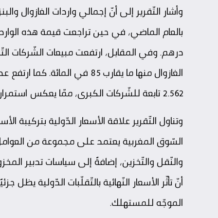
2.562 تابعة للشّركات الكبرى، ممّا يعكس استمرار توسّع شبكات التّوزيع.
وتناول التّقرير علاقة الأسعار الدّولية بتركيبة الأسع
السّوق المغربية يعتمد على مجموعة من العوامل 
والنّقل والتّخزين، إضافةً إلى سياسات تدبير الم
أنّ تأثّر الأسعار النّهائية بالتّقلّبات الدّولية يظل
الموجّه للمستهلك.