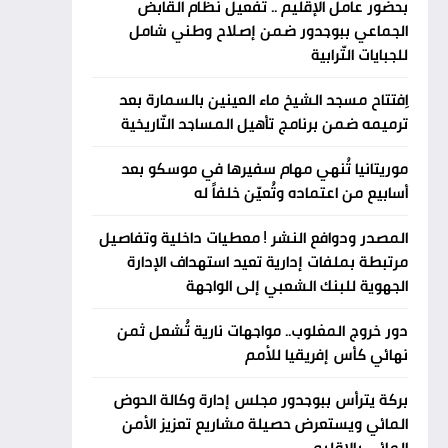
بحضور عامل الإقليم .. تفعيل نظام القابض
الجماعي ببوجدور ضمن إصلاح وطني شامل
للجبايات التّرابية
اِفتتاح مسجد الشيخ ماء العينين بالسمارة بعد
ترميمه ضمن برنامج تأهيل المساجد التّاريخية
موريتانيا تُنهي مهام سفيرها في موسكو بعد
أسابيع من اعتماده وتُعيّن خلفاً له
المصدر ودوافع النشر ! معطيات داخلية وتفاصيل
مرتبطة بملفات إدارية تعيد استهداف الإدارة
الجهوية للبنك الشعبي إلى الواجهة
دور خروج المغلوب.. مواجهات نارية تُشعل ثمن
نهائي كأس إفريقيا للأمم
بركة يترأس ببوجدور مجلس إدارة وكالة الحوض
المائي ويستعرض حصيلة مشاريع تعزيز الأمن
المائي بالإقليم