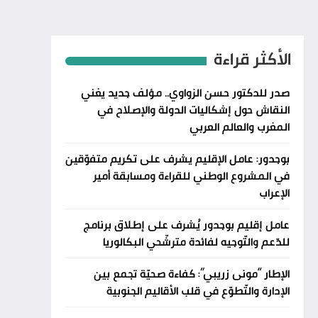
الأكثر قراءة
صدر للدكتور حسن الزواوي.. مؤلف جديد يغني
النقاش حول إشكاليات الدولة والإصلاح في
المغرب والعالم العربي
بوجدور: عامل الإقليم يشرف على تكريم متفوّقين
في المشروع الوطني للقراءة ومسابقة أمير
الإعراب
عامل إقليم بوجدور يُشرف على إطلاق برنامج
للدّعم والتّوجيه لفائدة مترشّحي البكالوريا
الإطار “مونى زريبي”: كفاءة صحيّة تجمع بين
الإدارة والتّطوّع في قلب الأقاليم الجنوبية