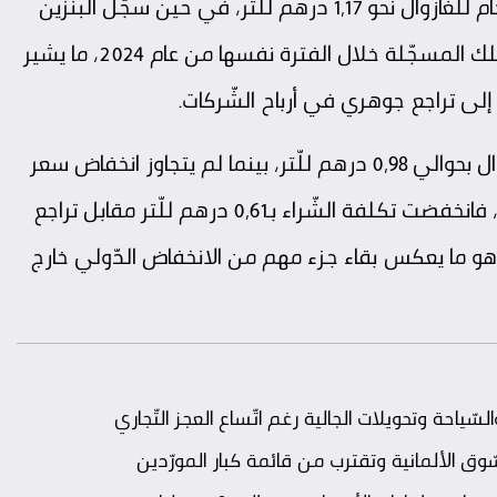
وبحسب معطيات التّقرير، بلغ متوسّط الهامش الخام للغازوال نحو 1,17 درهم للّتر، في حين سجّل البنزين
هامشًا يناهز 1,83 درهم، وهي مستويات مماثلة لتلك المسجّلة خلال الفترة نفسها من عام 2024، ما يشير
م إلى تراجع جوهري في أرباح الشّركات.
ووفق المجلس، فقد تراجعت تكلفة اقتناء الغازوال بحوالي 0,98 درهم للّتر، بينما لم يتجاوز انخفاض سعر
التّفويت للمحطّات 0,47 درهم. أمّا بالنّسبة للبنزين، فانخفضت تكلفة الشّراء بـ0,61 درهم للّتر مقابل تراجع
ت بلغ 0,32 درهم فقط، وهو ما يعكس بقاء جزء مهم من الانخفاض الدّولي خارج
ّياحة وتحويلات الجالية رغم اتّساع العجز التّجاري
ّوق الألمانية وتقترب من قائمة كبار المورّدين