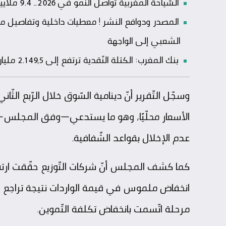
السّياحة المغربية تواصل النّمو في 2026.. 9.4 ملايين وافد وإيرادات الأسفار ترتفع إلى 53.8 مليار درهم
المصدر ودوافع النشر ! معطيات داخلية وتفاصيل مرت
الشعبي إلى الواجهة
بنك المغرب: الكتلة النّقدية ترتفع إلى 2.149,5 مليار درهم في ماي مدفوعة بنمو القروض والاحتياطيات
وسجّل التّقرير أنّ دينامية السّوق خلال الرّبع الثّان
الأسعار محلّيًا، وهو ما يستدعي—وفق المجلس—ت
عدم الإخلال بقواعد الشّفافية.
كما كشف المجلس أنّ شركات التّوزيع حقّقت ارتفا
انخفاض ملموس في قيمة الواردات نتيجة تراجع الأسع
مرحلة اتّسمت بانخفاض تكلفة التّموين.