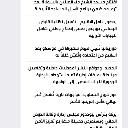
اِفتتاح مسجد الشيخ ماء العينين بالسمارة بعد
ترميمه ضمن برنامج تأهيل المساجد التّاريخية
بحضور عامل الإقليم .. تفعيل نظام القابض
الجماعي ببوجدور ضمن إصلاح وطني شامل
للجبايات التّرابية
موريتانيا تُنهي مهام سفيرها في موسكو بعد
أسابيع من اعتماده وتُعيّن خلفاً له
المصدر ودوافع النشر ! معطيات داخلية وتفاصيل
مرتبطة بملفات إدارية تعيد استهداف الإدارة
الجهوية للبنك الشعبي إلى الواجهة
دور خروج المغلوب.. مواجهات نارية تُشعل ثمن
نهائي كأس إفريقيا للأمم
بركة يترأس ببوجدور مجلس إدارة وكالة الحوض
المائي ويستعرض حصيلة مشاريع تعزيز الأمن
المائي بالإقليم