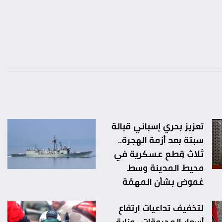
تعزيز بحري إسباني قبالة
سبتة بعد أزمة الهجرة..
ثلاث قِطع عسكرية في
محيط المدينة وسط
غموض بشأن المهمّة
لتخفيف تداعيات ارتفاع
أسعار المحروقات.. وزارة