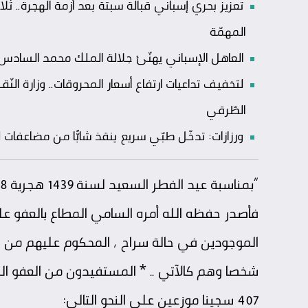
تعزيز بحري إسباني قبالة سبتة بعد أزمة الهجرة
المهمّة
العاهل الإسباني يهنّئ جلالة الملك محمد السادس بعي
لتخفيف تداعيات ارتفاع أسعار المحروقات.. وزارة الن
الطّرقي
ورزازات: تدخّل طبّي سريع ينقذ شابًّا من مضاعفا
فأصدر حفظه الله أمره السامي المطاع بالعفو 
شخصا وهم كالآتي .. * المستفيدون من العفو ا
407 سجينا موزعين على النحو التالي: