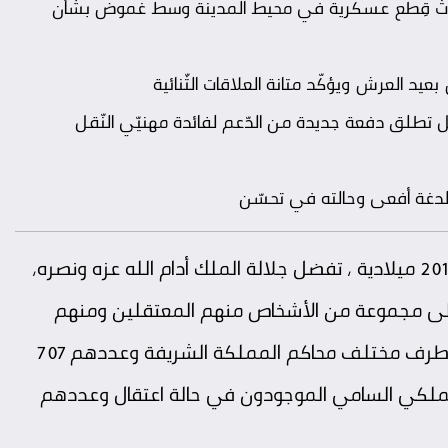
.. ثلاث قِطع عسكرية في محيط المدينة وسط غموض بشأن
د العرش ويؤكّد متانة العلاقات الثّنائية
ّقل تطلق دفعة جديدة من الدّعم لفائدة مهنيّي النّقل
ت لدغة أفعى وحالته في تحسّن
“بمناسبة عيد الفطر السعيد لسنة 1439 هجرية 2018 ميلادية ، تفضل جلالة الملك أدام الله عزه ونصره،
على مجموعة من الأشخاص منهم المعتقلين ومنهم
الموجودين في حالة سراح ، المحكوم عليهم من طرف مختلف محاكم المملكة الشريفة وعددهم 707
لملكي السامي الموجودون في حالة اعتقال وعددهم