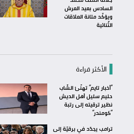
السادس بعيد العرش
ويؤكّد متانة العلاقات
الثّنائية
الأكثر قراءة
“أخبار تايم” تهنّئ الشّاب
حليم سليل أهل الديش
نظير ترقيته إلى رتبة
“كومندر”
ترامب يجدّد في برقيّة إلى