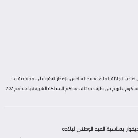
ضل صاحب الجلالة الملك محمد السادس، بإصدار العفو على مجموعة من
الأشخاص، منهم المعتقلين ومنهم الموجودين في حالة سراح، المحكوم عليهم من طرف مختلف محاكم المملكة الشريفة وعددهم 707
ار بمناسبة العيد الوطني لبلاده