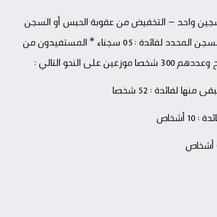
 سجين واحد – التخفيض من عقوبة الحبس أو السجن
لفائدة : 401 سجينا – تحويل السجن المؤبد إلى السجن المحدد لفائدة : 05 سجناء * المستفيدون من
 النحو التالي :
ها لفائدة : 52 شخصا
 أشخاص