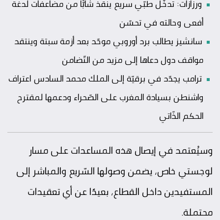
ورزازات: تدخّل طبّي سريع ينقذ شابًّا من مضاعفات لدغة
أفعى وحالته في تحسّن
سانشيز يطالب برد أوروبي موحّد بعد أزمة سبتة وينتقد
مواقف دول دعاها إلى مزيد من التّضامن
ترامب يجدّد في برقيّة إلى الملك محمد السادس اعتراف
واشنطن بسيادة المغرب على الصّحراء ودعمها لمقترح
الحكم الذّاتي
وسيُعتمد في إيصال هذه المساعدات على مسار
لوجستي خاص، يضمن وصولها السّريع والمباشر إلى
المستفيدين داخل القطاع، بعيدًا عن أي تعقيدات
محتملة.