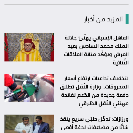
المزيد من أخبار
العاهل الإسباني يهنّئ جلالة
الملك محمد السادس بعيد
العرش ويؤكّد متانة العلاقات
الثّنائية
لتخفيف تداعيات ارتفاع أسعار
المحروقات.. وزارة النّقل تطلق
دفعة جديدة من الدّعم لفائدة
مهنيّي النّقل الطّرقي
ورزازات: تدخّل طبّي سريع ينقذ
شابًّا من مضاعفات لدغة أفعى