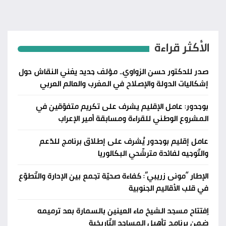
الأكثر قراءة
صدر للدكتور حسن الزواوي.. مؤلف جديد يغني النقاش حول
إشكاليات الدولة والإصلاح في المغرب والعالم العربي
بوجدور: عامل الإقليم يشرف على تكريم متفوّقين في
المشروع الوطني للقراءة ومسابقة أمير الإعراب
عامل إقليم بوجدور يُشرف على إطلاق برنامج للدّعم
والتّوجيه لفائدة مترشّحي البكالوريا
الإطار “مونى زريبي”: كفاءة صحيّة تجمع بين الإدارة والتّطوّع
في قلب الأقاليم الجنوبية
اِفتتاح مسجد الشيخ ماء العينين بالسمارة بعد ترميمه
ضمن برنامج تأهيل المساجد التّاريخية