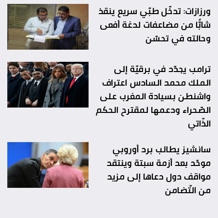
ورزازات: تدخّل طبّي سريع ينقذ
شابًّا من مضاعفات لدغة أفعى
وحالته في تحسّن
ترامب يجدّد في برقيّة إلى
الملك محمد السادس اعتراف
واشنطن بسيادة المغرب على
الصّحراء ودعمها لمقترح الحكم
الذّاتي
سانشيز يطالب برد أوروبي
موحّد بعد أزمة سبتة وينتقد
مواقف دول دعاها إلى مزيد
من التّضامن