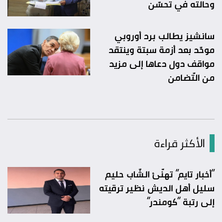
وحالته في تحسّن
سانشيز يطالب برد أوروبي
موحّد بعد أزمة سبتة وينتقد
مواقف دول دعاها إلى مزيد
من التّضامن
الأكثر قراءة
“أخبار تايم” تهنّئ الشّاب حليم
سليل أهل الديش نظير ترقيته
إلى رتبة “كومندر”