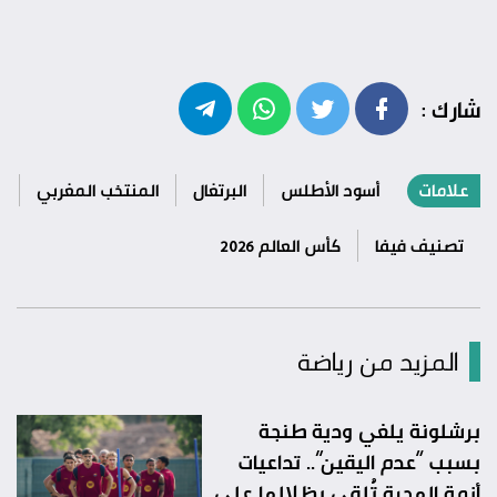
شارك :
علامات
أسود الأطلس
البرتغال
المنتخب المغربي
تصنيف فيفا
كأس العالم 2026
المزيد من رياضة
برشلونة يلغي ودية طنجة
بسبب “عدم اليقين”.. تداعيات
أزمة الهجرة تُلقي بظلالها على