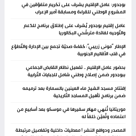
بوجدور: عامل الإقليم يشرف على تكريم متفوّقين في
المشروع الوطني للقراءة ومسابقة أمير الإعراب
عامل إقليم بوجدور يُشرف على إطلاق برنامج للدّعم
والتّوجيه لفائدة مترشّحي البكالوريا
الإطار “مونى زريبي”: كفاءة صحيّة تجمع بين الإدارة والتّطوّع
في قلب الأقاليم الجنوبية
بحضور عامل الإقليم .. تفعيل نظام القابض الجماعي
ببوجدور ضمن إصلاح وطني شامل للجبايات التّرابية
اِفتتاح مسجد الشيخ ماء العينين بالسمارة بعد ترميمه
ضمن برنامج تأهيل المساجد التّاريخية
موريتانيا تُنهي مهام سفيرها في موسكو بعد أسابيع من
اعتماده وتُعيّن خلفاً له
المصدر ودوافع النشر ! معطيات داخلية وتفاصيل مرتبطة