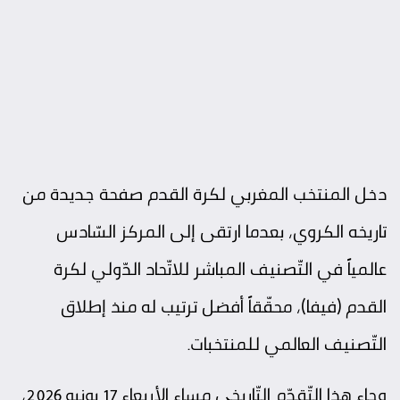
دخل المنتخب المغربي لكرة القدم صفحة جديدة من
تاريخه الكروي، بعدما ارتقى إلى المركز السّادس
عالمياً في التّصنيف المباشر للاتّحاد الدّولي لكرة
القدم (فيفا)، محقّقاً أفضل ترتيب له منذ إطلاق
التّصنيف العالمي للمنتخبات.
وجاء هذا التّقدّم التّاريخي مساء الأربعاء 17 يونيو 2026،