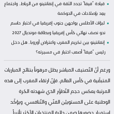
قيادة “فيفا” تجدد الثقة في إنفانتينو من الرباط.. واجتماع
يعِد بإصلاحات في الحوكمة
لبؤات الأطلس يواجهن جنوب إفريقيا في اختبار حاسم
نحو نصف نهائي كأس إفريقيا وبطاقة مونديال 2027
إنفانتينو بين تكريم المغرب واعتراض أوروبا.. هل دخل
رئيس “فيفا” أصعب اختبار في مسيرته؟
ورغم أنّ التّصنيف المباشر يظل مرهوناً بنتائج المباريات
المتبقّية في كأس العالم، فإنّ ارتقاء المغرب إلى هذه
المرتبة يعكس حجم التّطوّر الذي شهدته الكرة
الوطنية على المستوييْن الفنّي والتّنافسي، ويؤكّد
استمرار حضورها ضمن دائرة المنتخبات الأكثر تأثيراً