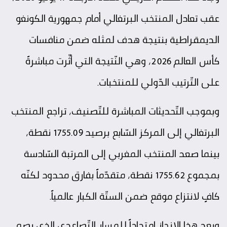
عقب تعادل المنتخب البرتغالي أمام جمهورية الكونغو
الديمقراطية بنتيجة هدف لمثله ضمن منافسات
كأس العالم 2026، وهي النّتيجة التي أثّرت مباشرةً
على التّرتيب الدّولي للمنتخبات.
وبموجب التّحديثات المباشرة للتّصنيف، تراجع المنتخب
البرتغالي إلى المركز السّابع برصيد 1755.09 نقطة،
بينما صعد المنتخب المغربي إلى المرتبة السّادسة
بمجموع 1755.62 نقطة، متقدّماً بفارق محدود لكنّه
كافٍ لانتزاع موقع ضمن الستّة الكبار عالمياً.
ويعد هذا الإنجاز امتداداً للمسار التّصاعدي الذي بصم