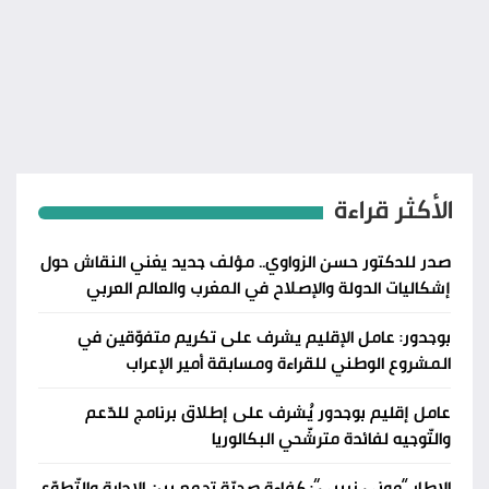
الأكثر قراءة
صدر للدكتور حسن الزواوي.. مؤلف جديد يغني النقاش حول
إشكاليات الدولة والإصلاح في المغرب والعالم العربي
بوجدور: عامل الإقليم يشرف على تكريم متفوّقين في
المشروع الوطني للقراءة ومسابقة أمير الإعراب
عامل إقليم بوجدور يُشرف على إطلاق برنامج للدّعم
والتّوجيه لفائدة مترشّحي البكالوريا
الإطار “مونى زريبي”: كفاءة صحيّة تجمع بين الإدارة والتّطوّع