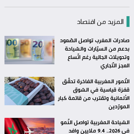
المزيد من اقتصاد
صادرات المغرب تواصل الصّعود
بدعم من السيّارات والسّياحة
وتحويلات الجالية رغم اتّساع
العجز التّجاري
التّمور المغربية الفاخرة تحقّق
قفزة قياسية في السّوق
الألمانية وتقترب من قائمة كبار
المورّدين
السّياحة المغربية تواصل النّمو
في 2026.. 9.4 ملايين وافد