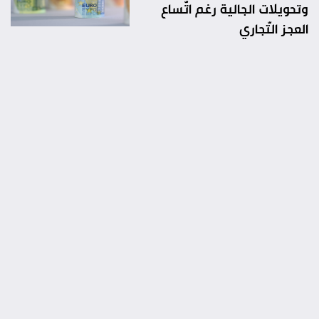
وتحويلات الجالية رغم اتّساع
العجز التّجاري