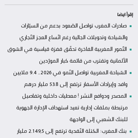
إقرأ ايضا
صادرات المغرب تواصل الصّعود بدعم من السيّارات
والسّياحة وتحويلات الجالية رغم اتّساع العجز التّجاري
التّمور المغربية الفاخرة تحقّق قفزة قياسية في السّوق
الألمانية وتقترب من قائمة كبار المورّدين
السّياحة المغربية تواصل النّمو في 2026.. 9.4 ملايين
وافد وإيرادات الأسفار ترتفع إلى 53.8 مليار درهم
المصدر ودوافع النشر ! معطيات داخلية وتفاصيل
مرتبطة بملفات إدارية تعيد استهداف الإدارة الجهوية
للبنك الشعبي إلى الواجهة
بنك المغرب: الكتلة النّقدية ترتفع إلى 2.149,5 مليار