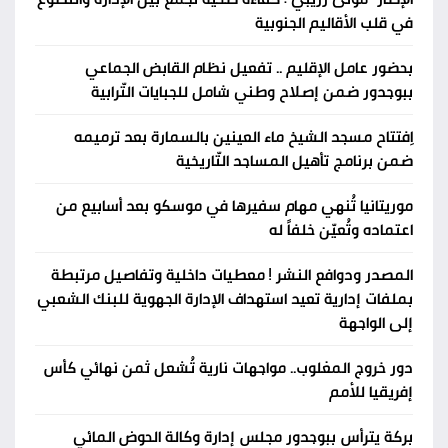
في قلب الأقاليم الجنوبية
بحضور عامل الإقليم .. تفعيل نظام القابض الجماعي
ببوجدور ضمن إصلاح وطني شامل للجبايات التّرابية
اِفتتاح مسجد الشيخ ماء العينين بالسمارة بعد ترميمه
ضمن برنامج تأهيل المساجد التّاريخية
موريتانيا تُنهي مهام سفيرها في موسكو بعد أسابيع من
اعتماده وتُعيّن خلفاً له
المصدر ودوافع النشر ! معطيات داخلية وتفاصيل مرتبطة
بملفات إدارية تعيد استهداف الإدارة الجهوية للبنك الشعبي
إلى الواجهة
دور خروج المغلوب.. مواجهات نارية تُشعل ثمن نهائي كأس
إفريقيا للأمم
بركة يترأس ببوجدور مجلس إدارة وكالة الحوض المائي