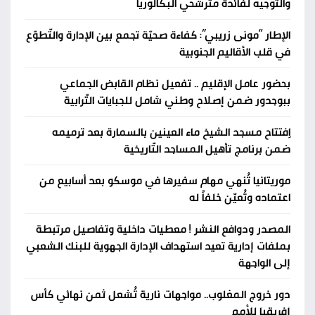
والتّوجيه لفائدة مترشّحي البكالوريا
الإطار “مونى زريبي”: كفاءة صحيّة تجمع بين الإدارة والتّطوّع
في قلب الأقاليم الجنوبية
بحضور عامل الإقليم .. تفعيل نظام القابض الجماعي
ببوجدور ضمن إصلاح وطني شامل للجبايات التّرابية
اِفتتاح مسجد الشيخ ماء العينين بالسمارة بعد ترميمه
ضمن برنامج تأهيل المساجد التّاريخية
موريتانيا تُنهي مهام سفيرها في موسكو بعد أسابيع من
اعتماده وتُعيّن خلفاً له
المصدر ودوافع النشر ! معطيات داخلية وتفاصيل مرتبطة
بملفات إدارية تعيد استهداف الإدارة الجهوية للبنك الشعبي
إلى الواجهة
دور خروج المغلوب.. مواجهات نارية تُشعل ثمن نهائي كأس
إفريقيا للأمم