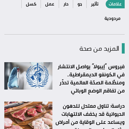
علامات
تأثير
جو
حار
عمل
كسل
مردودية
المزيد من صحة
فيروس “إيبولا” يواصل الانتشار
في الكونغو الديمقراطية..
ومنظّمة الصحّة العالمية تحذّر
من تفاقم الوضع الوبائي
دراسة: تناول معتدل للدهون
الحيوانية قد يخفف الالتهابات
ويساعد على الوقاية من أمراض