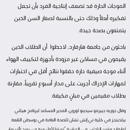
الموجات الحارة قد تضعف إنتاجية الفرد بأن تجعل
تفكيره أبطأ وذلك حتى بالنسبة لصغار السن الذين
يتمتعون بصحة جيدة.
باحثون من جامعة هارفارد، لاحظوا أن الطلاب الذين
يقيمون في مساكن غير مزودة بأجهزة لتكييف الهواء
أثناء موجة صيفية حارة حققوا نتائج أقل في اختبارات
لمهارات الإدراك أجريت على مدار أسبوع تقريباً، مقارنة
بطلاب مقيمين في مبانٍ مكيفة.
وقال جوزيه جييرمو سيدينو لورون، المدير المساعد لبرنامج هيلثي
بيلدينجز في كلية تي.إتش تشان للصحة العامة في بوسطن التابعة
لهارفارد وكبير الباحثين في الدراسة “تمكنا لأول مرة من رصد تأثير ضار