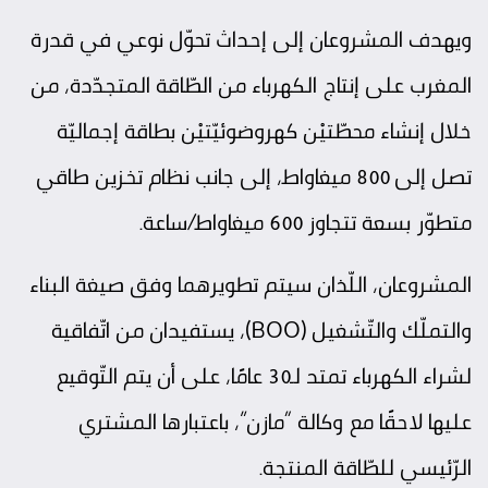
ويهدف المشروعان إلى إحداث تحوّل نوعي في قدرة
المغرب على إنتاج الكهرباء من الطّاقة المتجدّدة، من
خلال إنشاء محطّتيْن كهروضوئيّتيْن بطاقة إجماليّة
تصل إلى 800 ميغاواط، إلى جانب نظام تخزين طاقي
متطوّر بسعة تتجاوز 600 ميغاواط/ساعة.
المشروعان، اللّذان سيتم تطويرهما وفق صيغة البناء
والتملّك والتّشغيل (BOO)، يستفيدان من اتّفاقية
لشراء الكهرباء تمتد لـ30 عامًا، على أن يتم التّوقيع
عليها لاحقًا مع وكالة “مازن”، باعتبارها المشتري
الرّئيسي للطّاقة المنتجة.