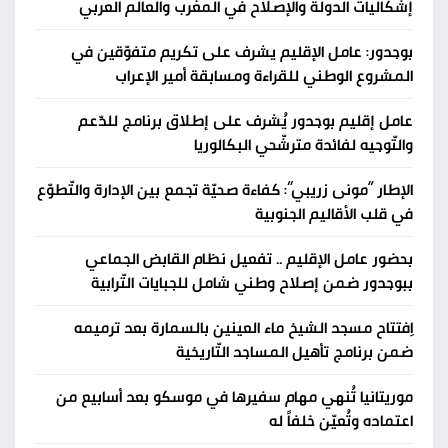
إشكاليات الدولة والإصلاح في المغرب والعالم العربي
بوجدور: عامل الإقليم يشرف على تكريم متفوّقين في
المشروع الوطني للقراءة ومسابقة أمير الإعراب
عامل إقليم بوجدور يُشرف على إطلاق برنامج للدّعم
والتّوجيه لفائدة مترشّحي البكالوريا
الإطار “مونى زريبي”: كفاءة صحيّة تجمع بين الإدارة والتّطوّع
في قلب الأقاليم الجنوبية
بحضور عامل الإقليم .. تفعيل نظام القابض الجماعي
ببوجدور ضمن إصلاح وطني شامل للجبايات التّرابية
اِفتتاح مسجد الشيخ ماء العينين بالسمارة بعد ترميمه
ضمن برنامج تأهيل المساجد التّاريخية
موريتانيا تُنهي مهام سفيرها في موسكو بعد أسابيع من
اعتماده وتُعيّن خلفاً له