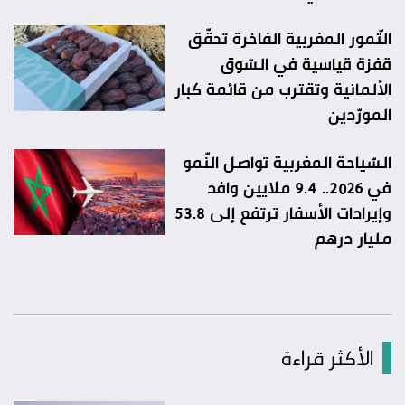
التّمور المغربية الفاخرة تحقّق
قفزة قياسية في السّوق
الألمانية وتقترب من قائمة كبار
المورّدين
السّياحة المغربية تواصل النّمو
في 2026.. 9.4 ملايين وافد
وإيرادات الأسفار ترتفع إلى 53.8
مليار درهم
الأكثر قراءة