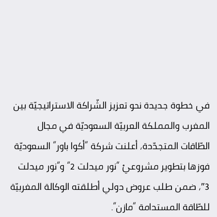
في خطوة جديدة نحو تعزيز الشّراكة الاستراتيجيّة بين
المغرب
والمملكة العربيّة السعوديّة في مجال
الطّاقات المتجدّدة، أعلنت شركة “أكوا باور” السعوديّة
فوزها بتطوير مشروعيْ “نور ميدلت 2” و”نور ميدلت
3″، ضمن طلب عروض دولي أطلقته الوكالة المغربيّة
للطّاقة المستدامة “مازن”.