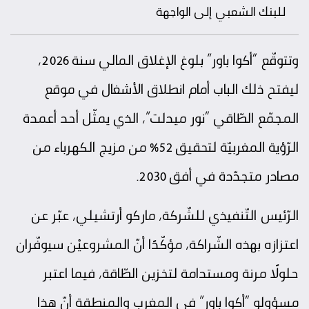
للبنك الشعبي إلى الواجهة
وتتوقّع “أكوا باور” بلوغ الإغلاق المالي سنة 2026،
ليفتح ذلك الباب أمام انطلاق الأشغال في موقع
المجمّع الطّاقي “نور ميدلت”، الذي يمثّل أحد أعمدة
الرّؤية المغربيّة لتحقيق 52% من مزيج الكهرباء من
مصادر متجدّدة في أفق 2030.
الرّئيس التّنفيذي للشّركة، ماركو أرتشيلي، عبّر عن
اعتزازه بهذه الشّراكة، مؤكّدًا أنّ المشروعيْن سيوفّران
حلولًا مرنة ومستدامة لتخزين الطّاقة، فيما اعتبر
مسؤولو “أكوا باور” في المغرب والمنطقة أنّ هذا