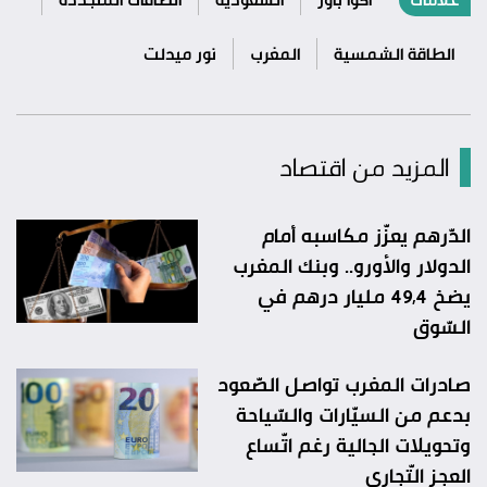
الطاقة الشمسية
المغرب
نور ميدلت
المزيد من اقتصاد
الدّرهم يعزّز مكاسبه أمام
الدولار والأورو.. وبنك المغرب
يضخ 49,4 مليار درهم في
السّوق
صادرات المغرب تواصل الصّعود
بدعم من السيّارات والسّياحة
وتحويلات الجالية رغم اتّساع
العجز التّجاري