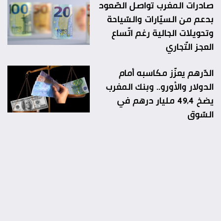
صادرات المغرب تواصل الصّعود
بدعم من السيّارات والسّياحة
وتحويلات الجالية رغم اتّساع
العجز التّجاري
الدّرهم يعزّز مكاسبه أمام
الدولار والأورو.. وبنك المغرب
يضخ 49,4 مليار درهم في
السّوق