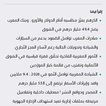
إقرأ ايضا
الدّرهم يعزّز مكاسبه أمام الدولار والأورو.. وبنك المغرب
يضخ 49,4 مليار درهم في السّوق
صادرات المغرب تواصل الصّعود بدعم من السيّارات
والسّياحة وتحويلات الجالية رغم اتّساع العجز التّجاري
التّمور المغربية الفاخرة تحقّق قفزة قياسية في السّوق
الألمانية وتقترب من قائمة كبار المورّدين
السّياحة المغربية تواصل النّمو في 2026.. 9.4 ملايين
وافد وإيرادات الأسفار ترتفع إلى 53.8 مليار درهم
المصدر ودوافع النشر ! معطيات داخلية وتفاصيل
مرتبطة بملفات إدارية تعيد استهداف الإدارة الجهوية