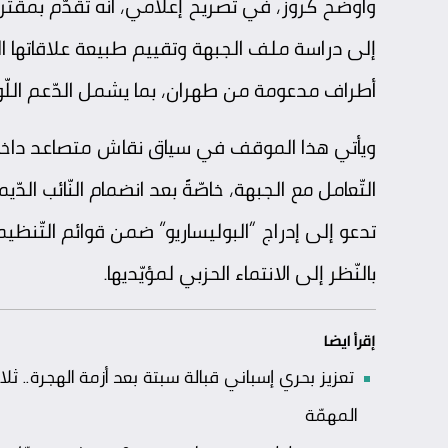
وأوضح كروز، في تصريح إعلامي، أنّه تقدّم بمقت
إلى دراسة ملف الجبهة وتقييم طبيعة علاقاتها ال
أطراف مدعومة من طهران، بما يشمل الدّعم الل
ويأتي هذا الموقف في سياق نقاش متصاعد داخل 
التّعامل مع الجبهة، خاصّةً بعد انضمام النّائب ا
تدعو إلى إدراج “البوليساريو” ضمن قوائم التّنظي
بالنّظر إلى الانتماء الحزبي لمؤيّديها.
إقرأ ايضا
تعزيز بحري إسباني قبالة سبتة بعد أزمة الهجرة
المهمّة