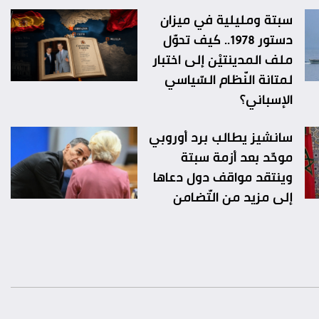
سبتة ومليلية في ميزان
دستور 1978.. كيف تحوّل
ملف المدينتيْن إلى اختبار
لمتانة النّظام السّياسي
الإسباني؟
سانشيز يطالب برد أوروبي
موحّد بعد أزمة سبتة
وينتقد مواقف دول دعاها
إلى مزيد من التّضامن