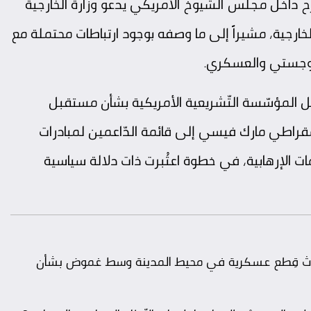
رح داخل مجلس الشيوخ الأمريكي يدعو وزارة الخارجية
خارجية، مشيراً إلى ما وصفه بوجود ارتباطات محتملة مع
ّوجستي والعسكري.
المؤسّسة التّشريعية الأمريكية بشأن مستقبل
لدّيمقراطي مارك فيسي إلى قائمة الدّاعمين لمبادرات
مات الإرهابية، في خطوة اعتُبرت ذات دلالة سياسية
.. ثلاث قِطع عسكرية في محيط المدينة وسط غموض بشأن