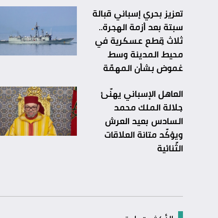
تعزيز بحري إسباني قبالة
سبتة بعد أزمة الهجرة..
ثلاث قِطع عسكرية في
محيط المدينة وسط
غموض بشأن المهمّة
العاهل الإسباني يهنّئ
جلالة الملك محمد
السادس بعيد العرش
ويؤكّد متانة العلاقات
الثّنائية