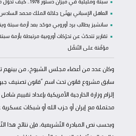
سبتة ومليلية في ميزان دستور 1978.. كيف تحوّل ملف المدينتيْن إلى اختبار لمتانة النّظام السّياسي الإسباني؟
العاهل الإسباني يهنّئ جلالة الملك محمد السادس بعي
سانشيز يطالب برد أوروبي موحّد بعد أزمة سبتة وي
تقارير تتحدّث عن تحرّكات أوروبية مرتبطة بأزمة سبت
مؤقّتة على التّنقّل
وكان عدد من أعضاء مجلس الشيوخ، من بينهم تي
إلزام وزارة الخارجية الأمريكية بإعداد تقييم شامل
محتملة مع إيران أو حزب الله أو شبكات عسكرية غ
وبحسب نص المبادرة التّشريعية، فإن نتائج هذا الت