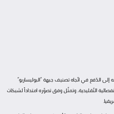
 إلى الدّفع في اتّجاه تصنيف جبهة “البوليساريو”
لانفصالية التّقليدية، وتمثّل وفق تصوّره امتداداً لشبكات
قيا.