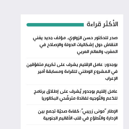
الأكثر قراءة
صدر للدكتور حسن الزواوي.. مؤلف جديد يغني
النقاش حول إشكاليات الدولة والإصلاح في
المغرب والعالم العربي
بوجدور: عامل الإقليم يشرف على تكريم متفوّقين
في المشروع الوطني للقراءة ومسابقة أمير
الإعراب
عامل إقليم بوجدور يُشرف على إطلاق برنامج
للدّعم والتّوجيه لفائدة مترشّحي البكالوريا
الإطار “مونى زريبي”: كفاءة صحيّة تجمع بين
الإدارة والتّطوّع في قلب الأقاليم الجنوبية