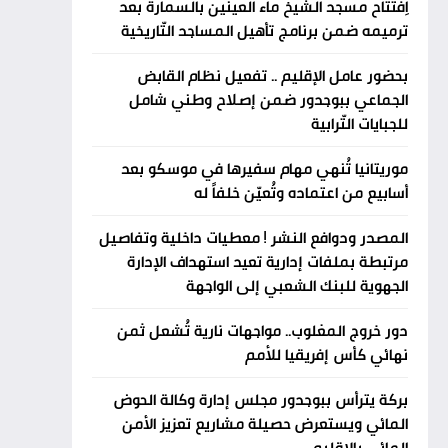
اِفتتاح مسجد الشيخ ماء العينين بالسمارة بعد
ترميمه ضمن برنامج تأهيل المساجد التّاريخية
بحضور عامل الإقليم .. تفعيل نظام القابض
الجماعي ببوجدور ضمن إصلاح وطني شامل
للجبايات التّرابية
موريتانيا تُنهي مهام سفيرها في موسكو بعد
أسابيع من اعتماده وتُعيّن خلفاً له
المصدر ودوافع النشر ! معطيات داخلية وتفاصيل
مرتبطة بملفات إدارية تعيد استهداف الإدارة
الجهوية للبنك الشعبي إلى الواجهة
دور خروج المغلوب.. مواجهات نارية تُشعل ثمن
نهائي كأس إفريقيا للأمم
بركة يترأس ببوجدور مجلس إدارة وكالة الحوض
المائي ويستعرض حصيلة مشاريع تعزيز الأمن
المائي بالإقليم