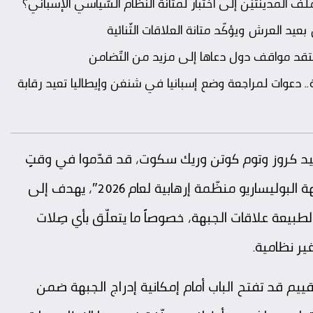
د العرش ويؤكّد متانة العلاقات الثّنائية
نتقد مواقف دول دعاها إلى مزيد من التّضامن
ة.. دعوات لمراجعة وضع إسبانيا في شنغن وإيطاليا تعيد رقابة
د كروز وتوم كوتن وريك سكوت، قد قدّموا في وقتٍ
سابق مشروع قانون تحت اسم “قانون تصنيف جبهة البوليساريو منظّمة إرهابية لعام 2026″، يهدف إلى
 لطبيعة علاقات الجبهة، خصوصاً ما يتعلّق بأي صِلات
ير نظامية.
ّقييم قد تفتح الباب أمام إمكانية إدراج الجبهة ضمن