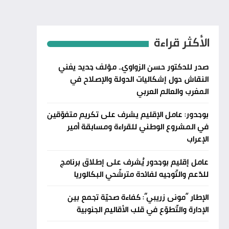
الأكثر قراءة
صدر للدكتور حسن الزواوي.. مؤلف جديد يغني
النقاش حول إشكاليات الدولة والإصلاح في
المغرب والعالم العربي
بوجدور: عامل الإقليم يشرف على تكريم متفوّقين
في المشروع الوطني للقراءة ومسابقة أمير
الإعراب
عامل إقليم بوجدور يُشرف على إطلاق برنامج
للدّعم والتّوجيه لفائدة مترشّحي البكالوريا
الإطار “مونى زريبي”: كفاءة صحيّة تجمع بين
الإدارة والتّطوّع في قلب الأقاليم الجنوبية