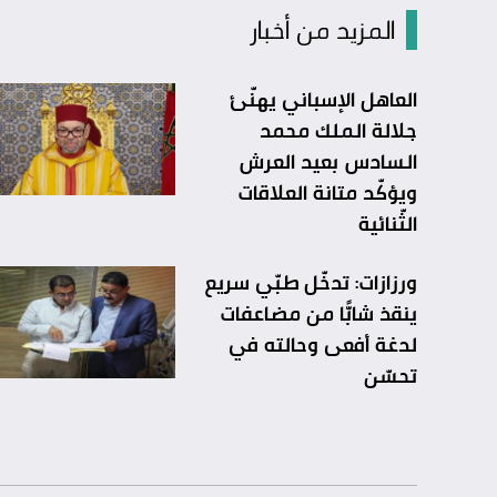
المزيد من أخبار
العاهل الإسباني يهنّئ
جلالة الملك محمد
السادس بعيد العرش
ويؤكّد متانة العلاقات
الثّنائية
ورزازات: تدخّل طبّي سريع
ينقذ شابًّا من مضاعفات
لدغة أفعى وحالته في
تحسّن