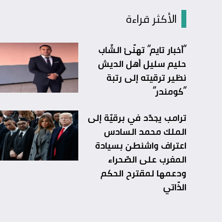
الأكثر قراءة
“أخبار تايم” تهنّئ الشّاب
حليم سليل أهل الديش
نظير ترقيته إلى رتبة
“كومندر”
ترامب يجدّد في برقيّة إلى
الملك محمد السادس
اعتراف واشنطن بسيادة
المغرب على الصّحراء
ودعمها لمقترح الحكم
الذّاتي