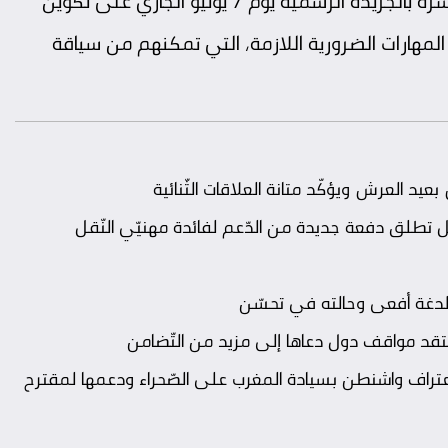
هذا الإجراء الجديد دخل بالفعل حيز التنفيذ منذ نشره بالجريدة الرسمية يوم 7 يونيو الجاري على تكوين
هارات الضرورية اللازمة، التي تمكنهم من سياقة
د العرش ويؤكّد متانة العلاقات الثّنائية
ّقل تطلق دفعة جديدة من الدّعم لفائدة مهنيّي النّقل
ت لدغة أفعى وحالته في تحسّن
نتقد مواقف دول دعاها إلى مزيد من التّضامن
عتراف واشنطن بسيادة المغرب على الصّحراء ودعمها لمقترح