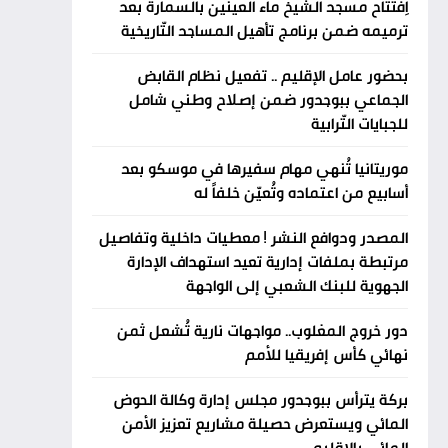
اِفتتاح مسجد الشيخ ماء العينين بالسمارة بعد
ترميمه ضمن برنامج تأهيل المساجد التّاريخية
بحضور عامل الإقليم .. تفعيل نظام القابض
الجماعي ببوجدور ضمن إصلاح وطني شامل
للجبايات التّرابية
موريتانيا تُنهي مهام سفيرها في موسكو بعد
أسابيع من اعتماده وتُعيّن خلفاً له
المصدر ودوافع النشر ! معطيات داخلية وتفاصيل
مرتبطة بملفات إدارية تعيد استهداف الإدارة
الجهوية للبنك الشعبي إلى الواجهة
دور خروج المغلوب.. مواجهات نارية تُشعل ثمن
نهائي كأس إفريقيا للأمم
بركة يترأس ببوجدور مجلس إدارة وكالة الحوض
المائي ويستعرض حصيلة مشاريع تعزيز الأمن
المائي بالإقليم