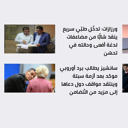
ورزازات: تدخّل طبّي سريع
ينقذ شابًّا من مضاعفات
لدغة أفعى وحالته في
تحسّن
سانشيز يطالب برد أوروبي
موحّد بعد أزمة سبتة
وينتقد مواقف دول دعاها
إلى مزيد من التّضامن