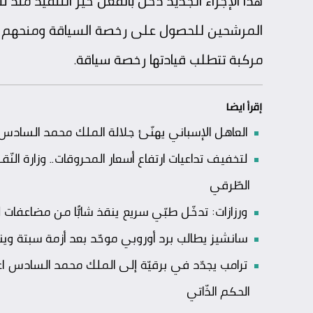
المرشحين للحصول على رخصة السياقة ومنحهم الم
مركبة تتطلب قيادتها رخصة سياقة.
إقرأ ايضا
العاهل الإسباني يهنّئ جلالة الملك محمد السادس بعي
لتخفيف تداعيات ارتفاع أسعار المحروقات.. وزارة الن
الطّرقي
ورزازات: تدخّل طبّي سريع ينقذ شابًّا من مضاعفا
سانشيز يطالب برد أوروبي موحّد بعد أزمة سبتة وي
ترامب يجدّد في برقيّة إلى الملك محمد السادس ا
الحكم الذّاتي