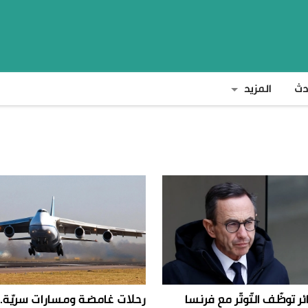
دث
المزيد
زائر توظّف التّوتّر مع فرنسا
رحلات غامضة ومسارات سريّة.. 