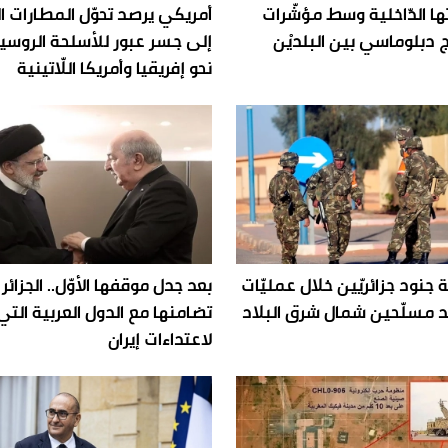
اتها الدّاخلية وسط مؤشّرات
أمريكي يرصد تحوّل المطارات ال
 دبلوماسي بين البلديْن
إلى جسر عبور للأسلحة الروسية
نحو إفريقيا وأمريكا اللّاتينية
 جنود جزائريّين خلال عمليّات
بعد جدل موقفها الأوّل.. الجزائر 
مسلّحين شمال شرق البلاد
تضامنها مع الدول العربية الت
لاعتداءات إيران