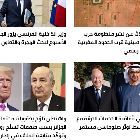
حدّث عن نشر منظومة حرب
وزير الدّاخلية الفرنسي يزور الج
صينية قرب الحدود المغربية
الأسبوع لبحث الهجرة والتعاون 
د رسمي
غي اتّفاقية الخدمات الجويّة مع
واشنطن تلوّح بعقوبات محتمل
وسط توتّر دبلوماسي مستمر
الجزائر بسبب صفقات تسلّح ر
وتؤكّد متابعة الملف في إطار 