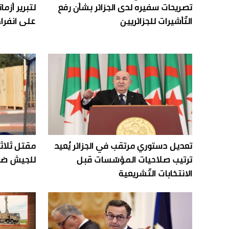
تصريحات سفيره لدى الجزائر بشأن رفع
لتبرير أزم
التّأشيرات للجزائريين
على انفراج
تعديل دستوري مرتقب في الجزائر يُعيد
مقتل ثلاثة
ترتيب صلاحيات المؤسّسات قبل
للجيش ضد 
الانتخابات التّشريعية