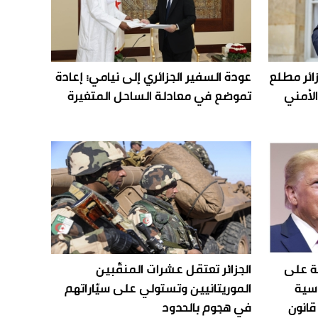
زائر مطلع
عودة السفير الجزائري إلى نيامي… إعادة
الأمني
تموضع في معادلة الساحل المتغيرة
ة على
الجزائر تعتقل عشرات المنقّبين
وسية
الموريتانيين وتستولي على سيّاراتهم
قانون
في هجوم بالحدود