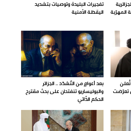
جزائرية
تفجيرات البليدة وتوصيات بتشديد
 المهرّبة
اليقظة الأمنية
تُعلن
بعد أعوامٍ من التّشدّد .. الجزائر
ي تعرّضت
والبوليساريو تنفتحان على بحث مقترح
الحكم الذّاتي