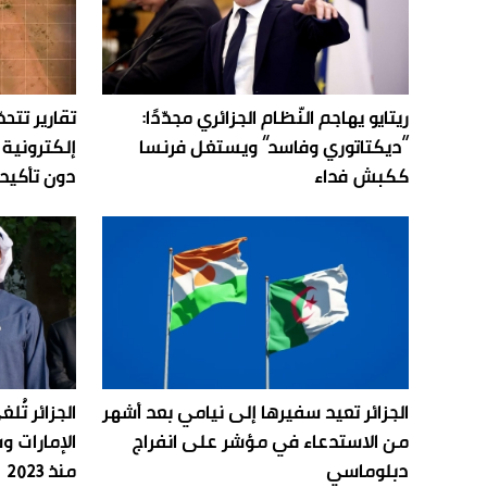
ريتايو يهاجم النّظام الجزائري مجدّدًا:
تقارير تت
“ديكتاتوري وفاسد” ويستغل فرنسا
إلكترونية 
ككبش فداء
دون تأكي
الجزائر تعيد سفيرها إلى نيامي بعد أشهر
الجزائر تُل
من الاستدعاء في مؤشر على انفراج
الإمارات 
دبلوماسي
منذ 2023