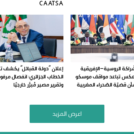
CAATSA
ّراكة الروسية–الإفريقية
إعلان “دولة القبائل” يكشف ت
يعكس تباعد مواقف موسكو
الخطاب الجزائري: انفصال مرفوض
شأن قضيّة الصّحراء المغربية
وتقرير مصير مُبرَّر خارجيًا
اعرض المزيد