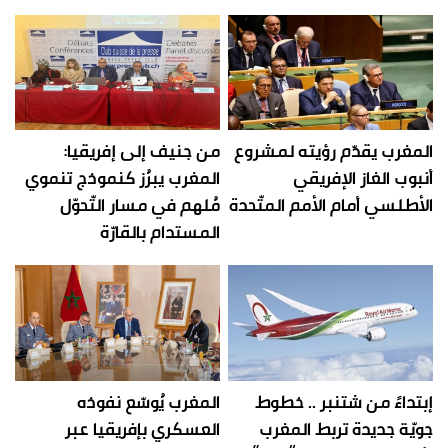
المغرب يقدّم رؤيته لمشروع
من جنيف إلى إفريقيا:
أنبوب الغاز الإفريقي
المغرب يبرُز كنموذج تنموي
الأطلسي أمام الأمم المتّحدة
مُلهم في مسار التّحوّل
المستدام بالقارّة
إبتداءً من شتنبر .. خطوط
المغرب يُوسّع نفوذه
جويّة جديدة تربط المغرب
العسكري بإفريقيا عبر