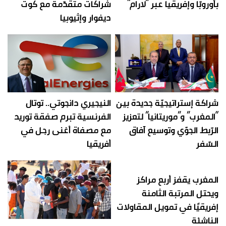
بأوروبّا وإفريقيا عبر “لارام”
شراكات متقدّمة مع كوت
ديفوار وإثيوبيا
شراكة إستراتيجيّة جديدة بين
النيجيري دانجوتي.. توتال
“المغرب” و”موريتانيا” لتعزيز
الفرنسية تبرم صفقة توريد
الرّبط الجوّي وتوسيع آفاق
مع مصفاة أغنى رجل في
السّفر
أفريقيا
المغرب يقفز أربع مراكز
ويحتل المرتبة الثامنة
إفريقيًا في تمويل المقاولات
الناشئة