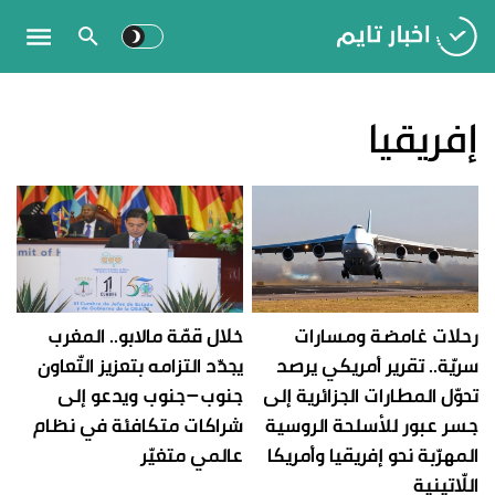
إفريقيا
رحلات غامضة ومسارات
خلال قمّة مالابو.. المغرب
سريّة.. تقرير أمريكي يرصد
يجدّد التزامه بتعزيز التّعاون
تحوّل المطارات الجزائرية إلى
جنوب–جنوب ويدعو إلى
جسر عبور للأسلحة الروسية
شراكات متكافئة في نظام
المهرّبة نحو إفريقيا وأمريكا
عالمي متغيّر
اللّاتينية