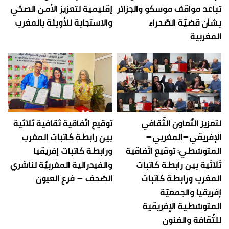
تباعد مواقف موسكو والجزائر
إقليمية لتعزيز الأمن الصحّي
بشأن قضيّة الصّحراء
والاستجابة للأوبئة بالمغرب
المغربية
لتعزيز التّعاون الثّقافي
توقيع اتّفاقية ثقافية ثلاثية
الإفريقي–المغربي–
بين رابطة كاتبات المغرب
المتوسّطي: توقيع اتّفاقية
ورابطة كاتبات إفريقيا
ثلاثية بين رابطة كاتبات
والفيدرالية المغربيّة لناشري
المغرب ورابطة كاتبات
الصّحف – فرع العيون
إفريقيا والجمعيّة
المتوسّطية الإفريقية
للثّقافة والفنون