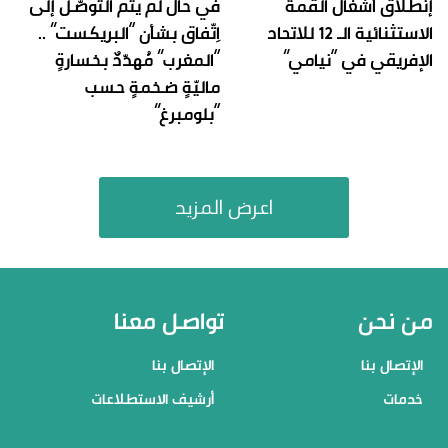
إنطلاق أشغال القمة
في حال لم يتم التوصُّل إلى
الاستثنائية الـ 12 للاتحاد
اِتّفاق بشأن “البريكست” ..
الإفريقي في “نيامي”
“المغرب” مُهدّدٌ بخسارةٍ
ماليّةٍ ضخمةٍ حسب
“بلومبرغ”
اعرض المزيد
من نحن
تواصل معنا
الإتصال بنا
الإتصال بنا
خدمات
أرشيف الاستطلاعات