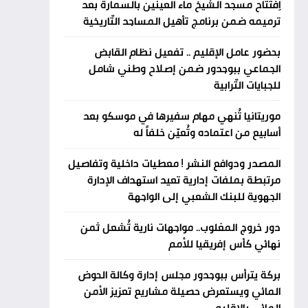
اِفتتاح مسجد الشيخ ماء العينين بالسمارة بعد
ترميمه ضمن برنامج تأهيل المساجد التّاريخية
بحضور عامل الإقليم .. تفعيل نظام القابض
الجماعي ببوجدور ضمن إصلاح وطني شامل
للجبايات التّرابية
موريتانيا تُنهي مهام سفيرها في موسكو بعد
أسابيع من اعتماده وتُعيّن خلفاً له
المصدر ودوافع النشر ! معطيات داخلية وتفاصيل
مرتبطة بملفات إدارية تعيد استهداف الإدارة
الجهوية للبنك الشعبي إلى الواجهة
دور خروج المغلوب.. مواجهات نارية تُشعل ثمن
نهائي كأس إفريقيا للأمم
بركة يترأس ببوجدور مجلس إدارة وكالة الحوض
المائي ويستعرض حصيلة مشاريع تعزيز الأمن
المائي بالإقليم