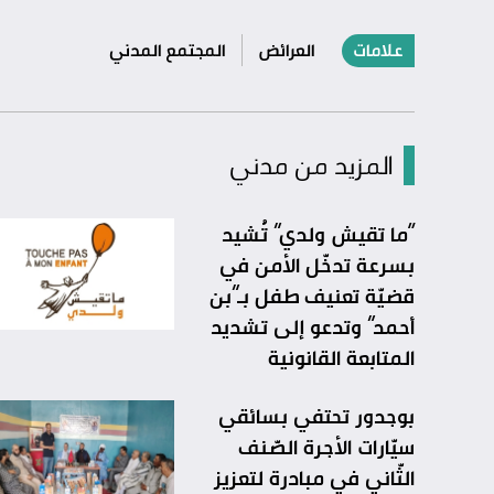
علامات
العرائض
المجتمع المدني
المزيد من مدني
“ما تقيش ولدي” تُشيد
بسرعة تدخّل الأمن في
قضيّة تعنيف طفل بـ”بن
أحمد” وتدعو إلى تشديد
المتابعة القانونية
بوجدور تحتفي بسائقي
سيّارات الأجرة الصّنف
الثّاني في مبادرة لتعزيز