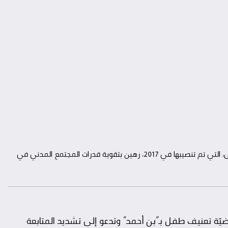
أكد مصطفى الخلفي، اليوم الجمعة بالرباط، أن نجاح لجنة العرائض، التي تم تنصيبها في 2017، رهين بتقوية قدرات المجتمع المدني في
ّة تعنيف طفل بـ”بن أحمد” وتدعو إلى تشديد المتابعة