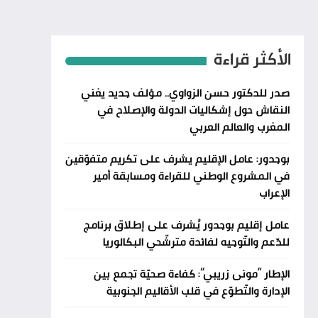
الأكثر قراءة
صدر للدكتور حسن الزواوي.. مؤلف جديد يغني
النقاش حول إشكاليات الدولة والإصلاح في
المغرب والعالم العربي
بوجدور: عامل الإقليم يشرف على تكريم متفوّقين
في المشروع الوطني للقراءة ومسابقة أمير
الإعراب
عامل إقليم بوجدور يُشرف على إطلاق برنامج
للدّعم والتّوجيه لفائدة مترشّحي البكالوريا
الإطار “مونى زريبي”: كفاءة صحيّة تجمع بين
الإدارة والتّطوّع في قلب الأقاليم الجنوبية