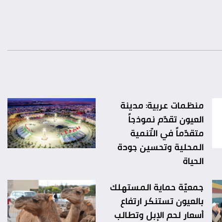
منظمات عربية: مدينة
العيون تقدّم نموذجاً
متقدّماً في التّنمية
المحلية وتحسين جودة
الحياة
جمعيّة حماية المستهلك
بالعيون تستنكر ارتفاع
أسعار لحم الإبل وتطالب