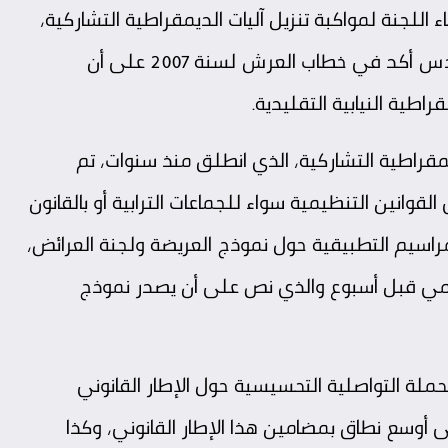
اللجنة لمواكبة تنزيل آليات الديمقراطية التشاركية،
ذكر الخلفي بأن صاحب الجلالة الملك محمد السادس أكد في خطاب العرش لسنة 2007 على أن
اطية النيابية التقليدية.
مقراطية التشاركية، الذي انطلق منذ سنوات، تم
ريا في إطار أحكام الفصل 15 ثم في القوانين التنظيمية سواء للجماعات الترابية أو بالقانون
راسيم التطبيقية حول نموذج العريضة ولجنة العرائض،
ومي قبل أسبوع والذي نص على أن يصدر نموذج
ملة التواصلية التحسيسية حول الإطار القانوني
ى أوسع نطاق بمضامين هذا الإطار القانوني، وكذا