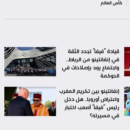
كأس العالم
قيادة “فيفا” تجدد الثقة
في إنفانتينو من الرباط..
واجتماع يعِد بإصلاحات في
الحوكمة
إنفانتينو بين تكريم المغرب
واعتراض أوروبا.. هل دخل
رئيس “فيفا” أصعب اختبار
في مسيرته؟