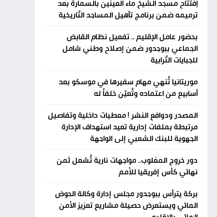
اِفتتاح مسجد الشيخ ماء العينين بالسمارة بعد
ترميمه ضمن برنامج تأهيل المساجد التّاريخية
بحضور عامل الإقليم .. تفعيل نظام القابض
الجماعي ببوجدور ضمن إصلاح وطني شامل
للجبايات التّرابية
موريتانيا تُنهي مهام سفيرها في موسكو بعد
أسابيع من اعتماده وتُعيّن خلفاً له
المصدر ودوافع النشر ! معطيات داخلية وتفاصيل
مرتبطة بملفات إدارية تعيد استهداف الإدارة
الجهوية للبنك الشعبي إلى الواجهة
دور خروج المغلوب.. مواجهات نارية تُشعل ثمن
نهائي كأس إفريقيا للأمم
بركة يترأس ببوجدور مجلس إدارة وكالة الحوض
المائي ويستعرض حصيلة مشاريع تعزيز الأمن
المائي بالإقليم