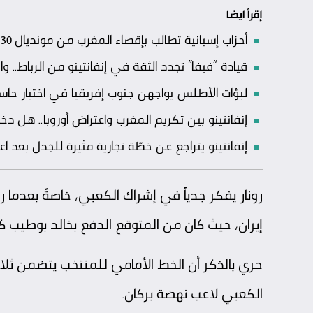
إقرأ ايضا
أحزاب إسبانية تطالب بإقصاء المغرب من مونديال 2030.. وحكومة مدريد تتمسك بالشراكة الثلاثية
قيادة “فيفا” تجدد الثقة في إنفانتينو من الرباط.. 
لبؤات الأطلس يواجهن جنوب إفريقيا في اختبار حاسم
إنفانتينو بين تكريم المغرب واعتراض أوروبا.. هل 
إنفانتينو يتراجع عن خطّة تجارية مثيرة للجدل بعد اعت
رونار يفكر جدياً في إشراك الكعبي، خاصةً بعد
إيران، حيث كان من المتوقع الدفع بخالد بوطيب 
حري بالذكر أن الخط الأمامي للمنتخب يتضمن ثلاث
الكعبي لاعب نهضة بركان.