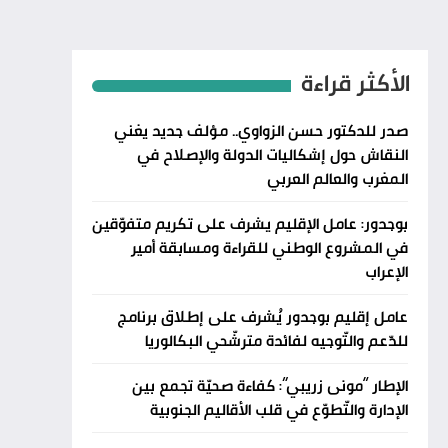
الأكثر قراءة
صدر للدكتور حسن الزواوي.. مؤلف جديد يغني
النقاش حول إشكاليات الدولة والإصلاح في
المغرب والعالم العربي
بوجدور: عامل الإقليم يشرف على تكريم متفوّقين
في المشروع الوطني للقراءة ومسابقة أمير
الإعراب
عامل إقليم بوجدور يُشرف على إطلاق برنامج
للدّعم والتّوجيه لفائدة مترشّحي البكالوريا
الإطار “مونى زريبي”: كفاءة صحيّة تجمع بين
الإدارة والتّطوّع في قلب الأقاليم الجنوبية