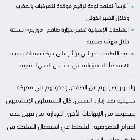
“نارسا” تعتمد لوحة ترقيم موحّدة للمركبات بالمغرب
وخلال السّير الدّولي
السّلطات الإسبانية تحتجز سيّارة طاقم «دوزيم» بسبتة
خلال مهمّة صحفية
عبد اللطيف حموشي يؤشّر على حركة تعيينات جديدة..
20 منصباً للمسؤولية في عدد من المدن المغربية
ولتبرير إضرابهم عن الطعام، ودخولهم في معركة
حقيقية ضد إدارة السجن، كال المعتقلون الإسلاميون
مجموعة من الإتهامات الأخرى للإدارة، من قبيل عدم
احترام الخصوصية، الشطط في استعمال السلطة من
طرف حراس السجن…