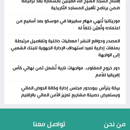
اِفتتاح مسجد الشيخ ماء العينين بالسمارة بعد ترميمه
ضمن برنامج تأهيل المساجد التّاريخية
موريتانيا تُنهي مهام سفيرها في موسكو بعد أسابيع من
اعتماده وتُعيّن خلفاً له
المصدر ودوافع النشر ! معطيات داخلية وتفاصيل مرتبطة
بملفات إدارية تعيد استهداف الإدارة الجهوية للبنك الشعبي
إلى الواجهة
دور خروج المغلوب.. مواجهات نارية تُشعل ثمن نهائي كأس
إفريقيا للأمم
بركة يترأس ببوجدور مجلس إدارة وكالة الحوض المائي
ويستعرض حصيلة مشاريع تعزيز الأمن المائي بالإقليم
من نحن
تواصل معنا