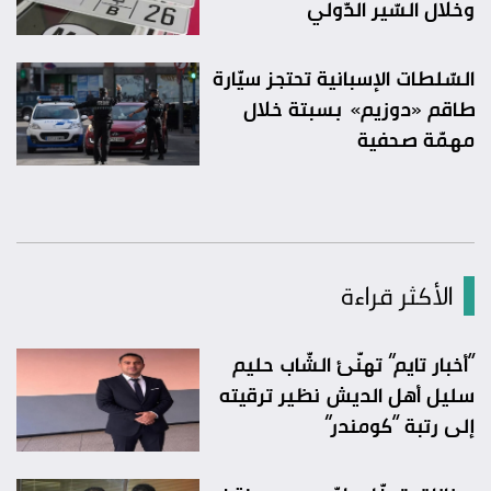
وخلال السّير الدّولي
السّلطات الإسبانية تحتجز سيّارة
طاقم «دوزيم» بسبتة خلال
مهمّة صحفية
الأكثر قراءة
“أخبار تايم” تهنّئ الشّاب حليم
سليل أهل الديش نظير ترقيته
إلى رتبة “كومندر”