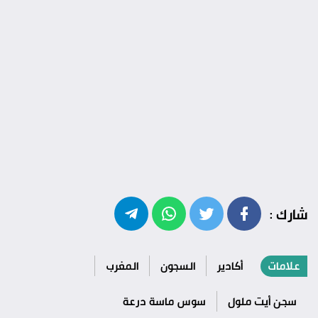
شارك :
علامات
أكادير
السجون
المغرب
سجن أيت ملول
سوس ماسة درعة