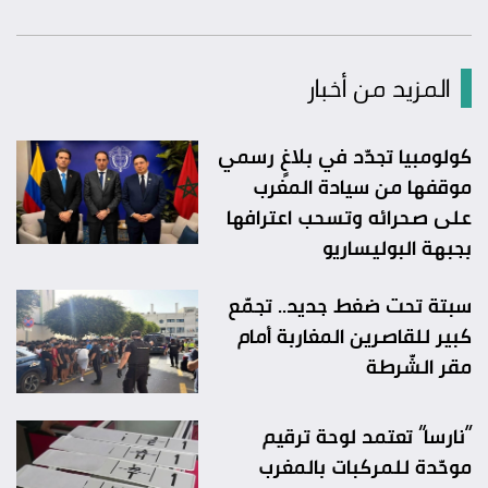
المزيد من أخبار
كولومبيا تجدّد في بلاغٍ رسمي
موقفها من سيادة المغرب
على صحرائه وتسحب اعترافها
بجبهة البوليساريو
سبتة تحت ضغط جديد.. تجمّع
كبير للقاصرين المغاربة أمام
مقر الشّرطة
“نارسا” تعتمد لوحة ترقيم
موحّدة للمركبات بالمغرب