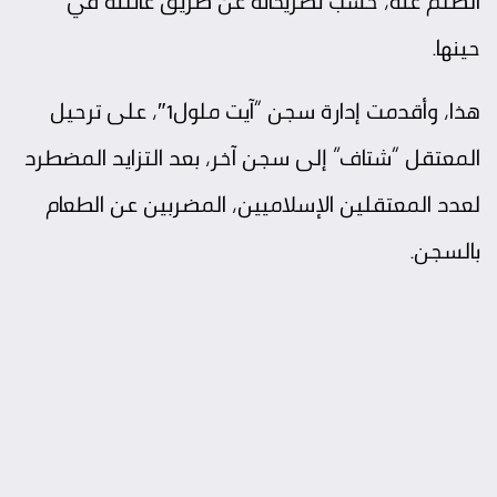
الظلم عنه، حسب تصريحاته عن طريق عائلته في
حينها.
هذا، وأقدمت إدارة سجن “آيت ملول1″، على ترحيل
المعتقل “شتاف” إلى سجن آخر، بعد التزايد المضطرد
لعدد المعتقلين الإسلاميين، المضربين عن الطعام
بالسجن.