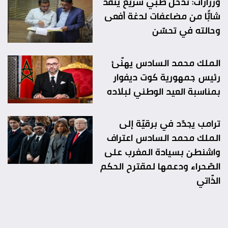
ورزازات: تدخّل طبّي سريع ينقذ
شابًّا من مضاعفات لدغة أفعى
وحالته في تحسّن
الملك محمد السادس يهنّئ
رئيس جمهورية كوت ديفوار
بمناسبة العيد الوطني لبلاده
ترامب يجدّد في برقيّة إلى
الملك محمد السادس اعتراف
واشنطن بسيادة المغرب على
الصّحراء ودعمها لمقترح الحكم
الذّاتي