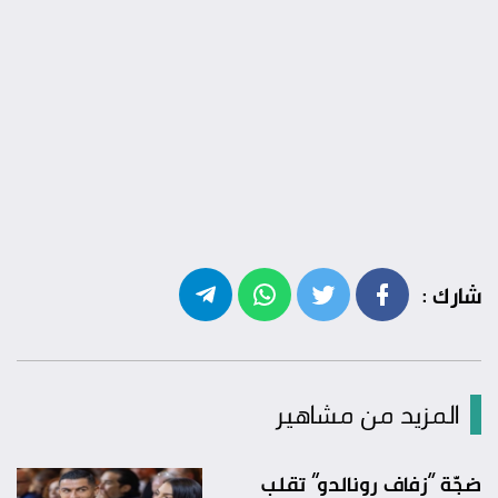
شارك :
المزيد من مشاهير
ضجّة “زفاف رونالدو” تقلب