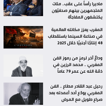
ماديرا رأساً على عقب.. مئات
المتجمهرين بينهم صحفيّون
يكتشفون المفاجأة
المغرب يعزز مكانته العالمية
في صناعة السينما باستقطاب
48 إنتاجًا أجنبيًا خلال 2025
وداعٌ آخر لرمزٍ من رموز الفن
المغربي .. محمد الرزين في
ذمّة الله عن عمر 79 عاماً
رحيل عبد القادر مطاع .. الفن
المغربي يودّع أحد أعمدته بعد
صراع طويل مع المرض