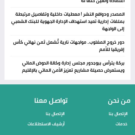
اعتماده وتُعيّن خلفاً له
المصدر ودوافع النشر ! معطيات داخلية وتفاصيل مرتبطة
بملفات إدارية تعيد استهداف الإدارة الجهوية للبنك الشعبي
إلى الواجهة
دور خروج المغلوب.. مواجهات نارية تُشعل ثمن نهائي كأس
إفريقيا للأمم
بركة يترأس ببوجدور مجلس إدارة وكالة الحوض المائي
ويستعرض حصيلة مشاريع تعزيز الأمن المائي بالإقليم
من نحن
تواصل معنا
الإتصال بنا
الإتصال بنا
خدمات
أرشيف الاستطلاعات