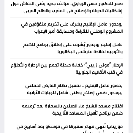
صدر للدكتور حسن الزواوي.. مؤلف جديد يغني النقاش حول
إشكاليات الدولة والإصلاح في المغرب والعالم العربي
بوجدور: عامل الإقليم يشرف على تكريم متفوّقين في
المشروع الوطني للقراءة ومسابقة أمير الإعراب
عامل إقليم بوجدور يُشرف على إطلاق برنامج للدّعم
والتّوجيه لفائدة مترشّحي البكالوريا
الإطار “مونى زريبي”: كفاءة صحيّة تجمع بين الإدارة والتّطوّع
في قلب الأقاليم الجنوبية
بحضور عامل الإقليم .. تفعيل نظام القابض الجماعي
ببوجدور ضمن إصلاح وطني شامل للجبايات التّرابية
اِفتتاح مسجد الشيخ ماء العينين بالسمارة بعد ترميمه
ضمن برنامج تأهيل المساجد التّاريخية
موريتانيا تُنهي مهام سفيرها في موسكو بعد أسابيع من