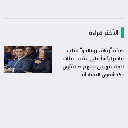
الأكثر قراءة
ضجّة “زفاف رونالدو” تقلب
ماديرا رأساً على عقب.. مئات
المتجمهرين بينهم صحفيّون
يكتشفون المفاجأة