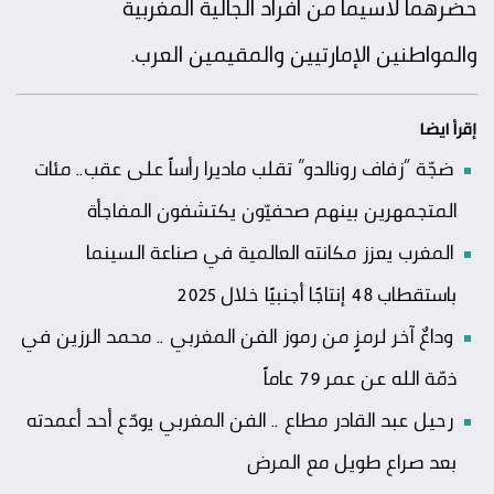
حضرهما لاسيما من أفراد الجالية المغربية
والمواطنين الإمارتيين والمقيمين العرب.
إقرأ ايضا
ضجّة “زفاف رونالدو” تقلب ماديرا رأساً على عقب.. مئات
المتجمهرين بينهم صحفيّون يكتشفون المفاجأة
المغرب يعزز مكانته العالمية في صناعة السينما
باستقطاب 48 إنتاجًا أجنبيًا خلال 2025
وداعٌ آخر لرمزٍ من رموز الفن المغربي .. محمد الرزين في
ذمّة الله عن عمر 79 عاماً
رحيل عبد القادر مطاع .. الفن المغربي يودّع أحد أعمدته
بعد صراع طويل مع المرض