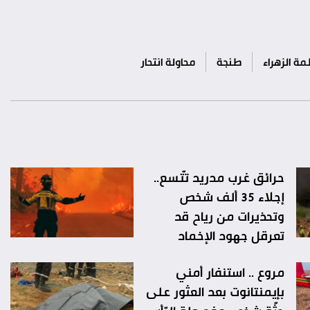
ة الزهراء
طنجة
محاولة انتحار
حرائق غرب مدريد تتّسع..
إجلاء 35 ألف شخص
وتحذيرات من رياح قد
تعرقل جهود الإخماد
مروع .. استنفار أمني
بإيمنتانوت بعد العثور على