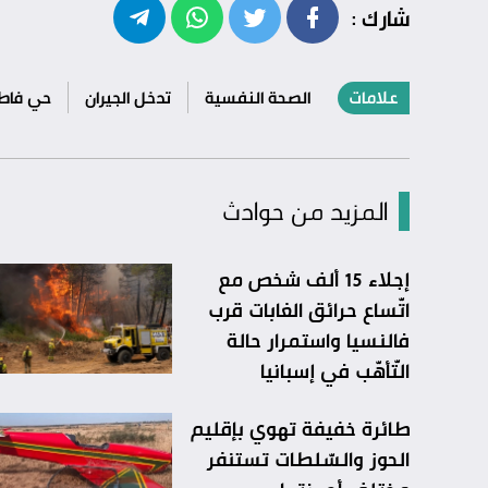
شارك :
علامات
الصحة النفسية
تدخل الجيران
حي فاطم
المزيد من حوادث
إجلاء 15 ألف شخص مع
اتّساع حرائق الغابات قرب
فالنسيا واستمرار حالة
التّأهّب في إسبانيا
طائرة خفيفة تهوي بإقليم
الحوز والسّلطات تستنفر