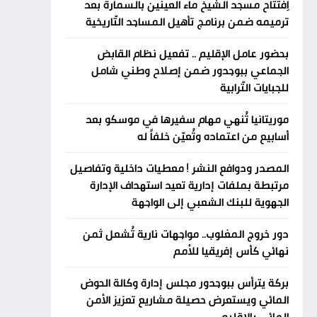
اِفتتاح مسجد الشيخ ماء العينين بالسمارة بعد
ترميمه ضمن برنامج تأهيل المساجد التّاريخية
بحضور عامل الإقليم .. تفعيل نظام القابض
الجماعي ببوجدور ضمن إصلاح وطني شامل
للجبايات التّرابية
موريتانيا تُنهي مهام سفيرها في موسكو بعد
أسابيع من اعتماده وتُعيّن خلفاً له
المصدر ودوافع النشر ! معطيات داخلية وتفاصيل
مرتبطة بملفات إدارية تعيد استهداف الإدارة
الجهوية للبنك الشعبي إلى الواجهة
دور خروج المغلوب.. مواجهات نارية تُشعل ثمن
نهائي كأس إفريقيا للأمم
بركة يترأس ببوجدور مجلس إدارة وكالة الحوض
المائي ويستعرض حصيلة مشاريع تعزيز الأمن
المائي بالإقليم