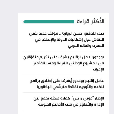
الأكثر قراءة
صدر للدكتور حسن الزواوي.. مؤلف جديد يغني
النقاش حول إشكاليات الدولة والإصلاح في
المغرب والعالم العربي
بوجدور: عامل الإقليم يشرف على تكريم متفوّقين
في المشروع الوطني للقراءة ومسابقة أمير
الإعراب
عامل إقليم بوجدور يُشرف على إطلاق برنامج
للدّعم والتّوجيه لفائدة مترشّحي البكالوريا
الإطار “مونى زريبي”: كفاءة صحيّة تجمع بين
الإدارة والتّطوّع في قلب الأقاليم الجنوبية