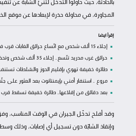
بالحادثة، حيث حاولوا التّدخّل لثنيْ الشّابة عن
المجاورة، في محاولة حذرة لإبعادها عن موقع الخ
إقرأ ايضا
إجلاء 15 ألف شخص مع اتّساع حرائق الغابات قرب فالنسيا واستمرار حالة التّأهّب في إسبانيا
حرائق غرب مدريد تتّسع.. إجلاء 35 ألف شخص وتحذيرات من رياح قد تعرقل جهود الإخماد
طائرة خفيفة تهوي بإقليم الحوز والسّلطات تستنفر
مروع .. استنفار أمني بإيمنتانوت بعد العثور على 
بعد دقائق من إقلاعها.. طائرة خفيفة تسقط قرب 
وقد أفلح تدخّل الجيران في الوقت المناسب، وفق
وإنقاذ الشابّة دون تسجيل أي إصابات، وذلك وسط