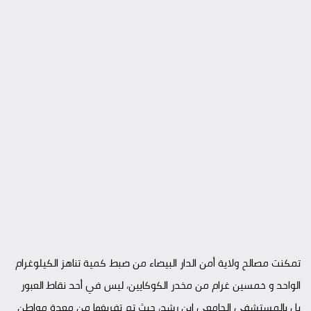
تمكنت مصالح ولاية أمن الدار البيضاء من ضبط كمية تناهز الكيلوغرام
الواحد و خمسين غرام من مخدر الكوكايين، ليس في أحد نقاط العبور
بل بالمستشفى الجامعي ابن رشد، حيث تم تفريغها من معدة مواطن