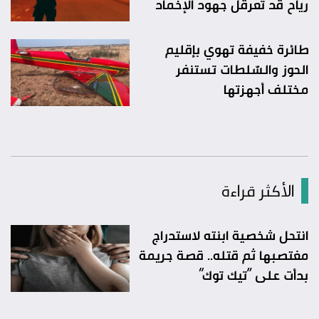
رياح قد تعرقل جهود الإخماد
طائرة خفيفة تهوي بإقليم
الحوز والسّلطات تستنفر
مختلف أجهزتها
الأكثر قراءة
انتحل شخصية ابنته لاستدراج
مغتصبها ثم قتله.. قصة جريمة
بدأت على “تيك توك”