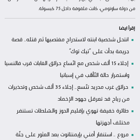
من دولة ساوتومي، كانت ملفوفة داخل 75 كبسولة.
إقرأ ايضا
انتحل شخصية ابنته لاستدراج مغتصبها ثم قتله.. قصة
جريمة بدأت على “تيك توك”
إجلاء 15 ألف شخص مع اتّساع حرائق الغابات قرب فالنسيا
واستمرار حالة التّأهّب في إسبانيا
حرائق غرب مدريد تتّسع.. إجلاء 35 ألف شخص وتحذيرات
من رياح قد تعرقل جهود الإخماد
طائرة خفيفة تهوي بإقليم الحوز والسّلطات تستنفر
مختلف أجهزتها
مروع .. استنفار أمني بإيمنتانوت بعد العثور على جثّة