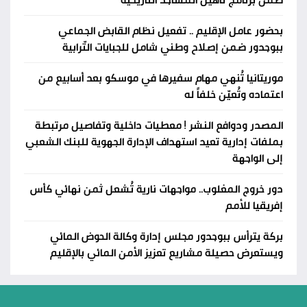
بحضور عامل الإقليم .. تفعيل نظام القابض الجماعي
ببوجدور ضمن إصلاح وطني شامل للجبايات التّرابية
موريتانيا تُنهي مهام سفيرها في موسكو بعد أسابيع من
اعتماده وتُعيّن خلفاً له
المصدر ودوافع النشر ! معطيات داخلية وتفاصيل مرتبطة
بملفات إدارية تعيد استهداف الإدارة الجهوية للبنك الشعبي
إلى الواجهة
دور خروج المغلوب.. مواجهات نارية تُشعل ثمن نهائي كأس
إفريقيا للأمم
بركة يترأس ببوجدور مجلس إدارة وكالة الحوض المائي
ويستعرض حصيلة مشاريع تعزيز الأمن المائي بالإقليم