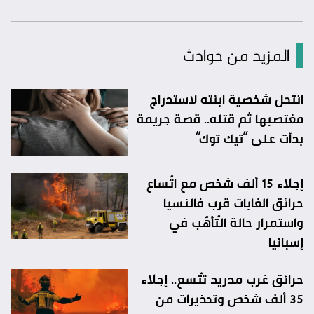
المزيد من حوادث
انتحل شخصية ابنته لاستدراج
مغتصبها ثم قتله.. قصة جريمة
بدأت على “تيك توك”
إجلاء 15 ألف شخص مع اتّساع
حرائق الغابات قرب فالنسيا
واستمرار حالة التّأهّب في
إسبانيا
حرائق غرب مدريد تتّسع.. إجلاء
35 ألف شخص وتحذيرات من