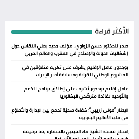
الأكثر قراءة
صدر للدكتور حسن الزواوي.. مؤلف جديد يغني النقاش حول
إشكاليات الدولة والإصلاح في المغرب والعالم العربي
بوجدور: عامل الإقليم يشرف على تكريم متفوّقين في
المشروع الوطني للقراءة ومسابقة أمير الإعراب
عامل إقليم بوجدور يُشرف على إطلاق برنامج للدّعم
والتّوجيه لفائدة مترشّحي البكالوريا
الإطار “مونى زريبي”: كفاءة صحيّة تجمع بين الإدارة والتّطوّع
في قلب الأقاليم الجنوبية
اِفتتاح مسجد الشيخ ماء العينين بالسمارة بعد ترميمه
ضمن برنامج تأهيل المساجد التّاريخية