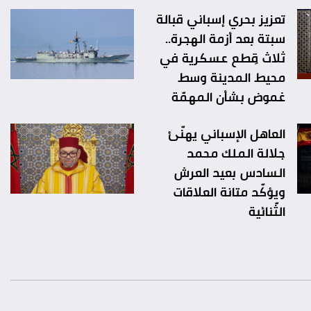
تعزيز بحري إسباني قبالة
سبتة بعد أزمة الهجرة..
ثلاث قِطع عسكرية في
محيط المدينة وسط
غموض بشأن المهمّة
العاهل الإسباني يهنّئ
جلالة الملك محمد
السادس بعيد العرش
ويؤكّد متانة العلاقات
الثّنائية