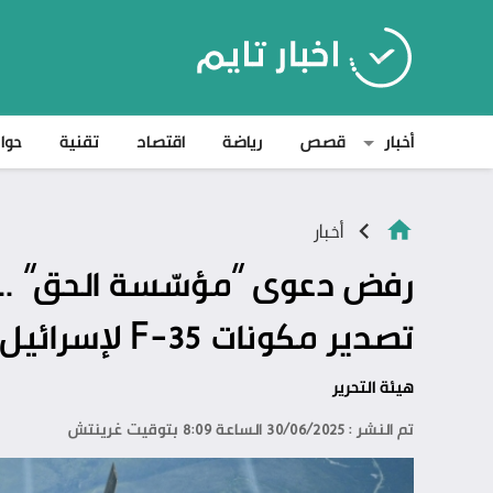
أخبار
قصص
رياضة
اقتصاد
تقنية
حوا
أخبار
رفض دعوى “مؤسّسة الحق” .. 
تصدير مكونات F-35 لإسرائيل
هيئة التحرير
تم النشر : 30/06/2025 الساعة 8:09 بتوقيت غرينتش