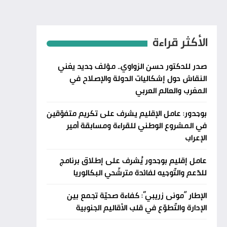
الأكثر قراءة
صدر للدكتور حسن الزواوي.. مؤلف جديد يغني
النقاش حول إشكاليات الدولة والإصلاح في
المغرب والعالم العربي
بوجدور: عامل الإقليم يشرف على تكريم متفوّقين
في المشروع الوطني للقراءة ومسابقة أمير
الإعراب
عامل إقليم بوجدور يُشرف على إطلاق برنامج
للدّعم والتّوجيه لفائدة مترشّحي البكالوريا
الإطار “مونى زريبي”: كفاءة صحيّة تجمع بين
الإدارة والتّطوّع في قلب الأقاليم الجنوبية