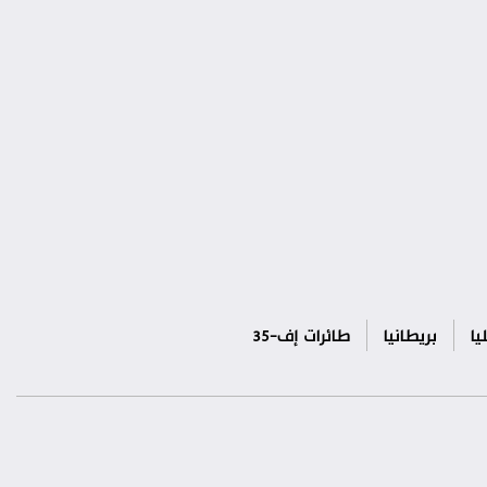
يا
بريطانيا
طائرات إف-35