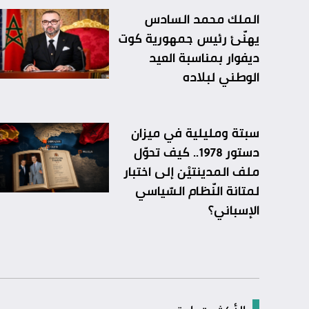
الملك محمد السادس
يهنّئ رئيس جمهورية كوت
ديفوار بمناسبة العيد
الوطني لبلاده
سبتة ومليلية في ميزان
دستور 1978.. كيف تحوّل
ملف المدينتيْن إلى اختبار
لمتانة النّظام السّياسي
الإسباني؟