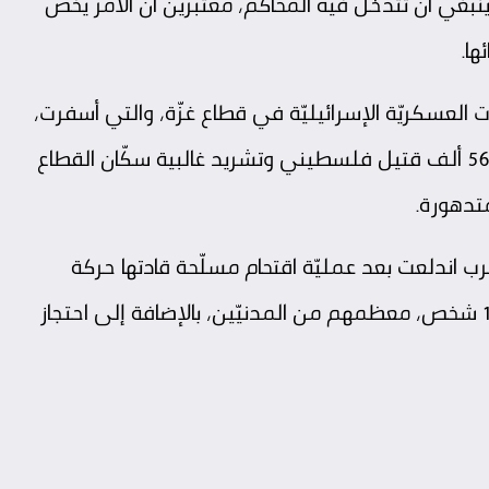
بغي أن تتدخّل فيه المحاكم، معتبرين أنّ الأمر يخص
ها.
 العسكريّة الإسرائيليّة في قطاع غزّة، والتي أسفرت،
بحسب وزارة الصحّة في غزّة، عن سقوط أكثر من 56 ألف قتيل فلسطيني وتشريد غالبية سكّان القطاع
متدهورة.
الحرب اندلعت بعد عمليّة اقتحام مسلّحة قادتها
حركة
يوم 7 أكتوبر 2023، أسفرت عن مقتل 1200 شخص، معظمهم من المدنيّين، بالإضافة إلى احتجاز