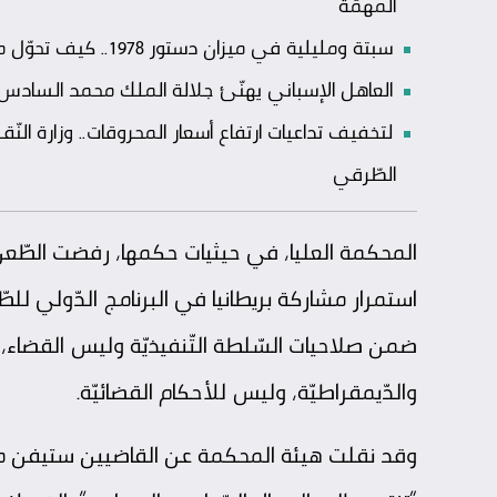
المهمّة
سبتة ومليلية في ميزان دستور 1978.. كيف تحوّل ملف المدينتيْن إلى اختبار لمتانة النّظام السّياسي الإسباني؟
العاهل الإسباني يهنّئ جلالة الملك محمد السادس بعي
لتخفيف تداعيات ارتفاع أسعار المحروقات.. وزارة الن
الطّرقي
المحكمة العليا، في حيثيات حكمها، رفضت الطّعن 
استمرار مشاركة بريطانيا في البرنامج الدّولي للطّائر
ضمن صلاحيات السّلطة التّنفيذيّة وليس القضاء، و
والدّيمقراطيّة، وليس للأحكام القضائيّة.
وقد نقلت هيئة المحكمة عن القاضيين ستيفن ميل