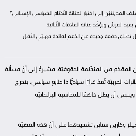
د العرش ويؤكّد متانة العلاقات الثّنائية
ّقل تطلق دفعة جديدة من الدّعم لفائدة مهنيّي النّقل
المقدّم من المنظّمة الحقوقيّة، مشيرةً إلى أنّ مسألة
ات الحربيّة تُعدّ قرارًا سياديًّا ذا طابع سياسي، يندرج
ينبغي أن يظل خاضعًا للمحاسبة البرلمانيّة
ز وكارين ستاين تشديدهما على أنّ هذه القضيّة