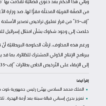
ويأتي هذا الحكم بعد دعوى قضائيّة تقدّمت بها 
من الضفّة الغربيّة المحتلّة مقرًّا لها، ضد وزارة الأ
“إف-35” من قرار تعليق تراخيص تصدير الأس
خلصت إلى وجود شكوك بشأن امتثال إسرائيل للقان
ورغم هذه المخاوف، ارتأت الحكومة البريطانيّة أنّ 
ببرنامج الإنتاج الدّولي المشترك للطّائرة، بما ق
إلى الإبقاء على التّرخيص الخاص بطائرات “إف-35”.
إقرأ ايضا
الملك محمد السادس يهنّئ رئيس جمهورية كوت ديفو
تعزيز بحري إسباني قبالة سبتة بعد أزمة الهجرة