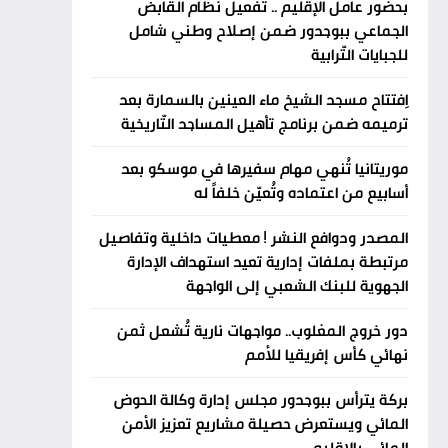
بحضور عامل الإقليم .. تفعيل نظام القابض
الجماعي ببوجدور ضمن إصلاح وطني شامل
للجبايات التّرابية
اِفتتاح مسجد الشيخ ماء العينين بالسمارة بعد
ترميمه ضمن برنامج تأهيل المساجد التّاريخية
موريتانيا تُنهي مهام سفيرها في موسكو بعد
أسابيع من اعتماده وتُعيّن خلفاً له
المصدر ودوافع النشر ! معطيات داخلية وتفاصيل
مرتبطة بملفات إدارية تعيد استهداف الإدارة
الجهوية للبنك الشعبي إلى الواجهة
دور خروج المغلوب.. مواجهات نارية تُشعل ثمن
نهائي كأس إفريقيا للأمم
بركة يترأس ببوجدور مجلس إدارة وكالة الحوض
المائي ويستعرض حصيلة مشاريع تعزيز الأمن
المائي بالإقليم