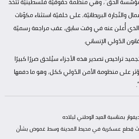
“مؤسّسة الحق”، وهي منظّمة حقوقيّة فلسطينيّة تتّخذ
عمال والتّجارة البريطانيّة، على خلفيّة استثناء مكوّنات
لحة الذي أُعلن عنه في وقت سابق، عقب مراجعة رسميّة
ون الدّولي الإنساني.
تجميد تراخيص تصدير هذه الأجزاء سيُلحق ضررًا كبيرًا
د يؤثر على منظومة الأمن الدّولي ككل، وهو ما دفعها
ار بمناسبة العيد الوطني لبلاده
.. ثلاث قِطع عسكرية في محيط المدينة وسط غموض بشأن