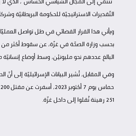
“تنتمي إلى المجال السّياسي الحساس”، الذي لا ين
التّقديرات الاستراتيجيّة للحكومة البريطانيّة وشركائ
ويأتي هذا القرار القضائي في ظل تواصل العمليّات
البالغ عددهم نحو مليونيْن، وسط أوضاع إنسانيّة 
وفي المقابل، تُشير البيانات الإسرائيليّة إلى أنّ 
حماس
251 رهينة نُقلوا إلى داخل غزّة.