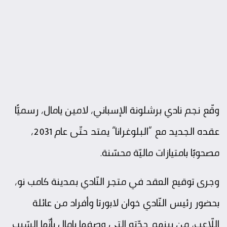
وقّع نجم
نادي برشلونة
الإسباني، لامين يامال، رسميًّا
عقده الجديد مع “البلوغرانا” يمتد حتّى عام 2031،
مصحوبًا بامتيازات ماليّة محسّنة.
وجرى توقيع العقد في متجر النّادي بمدينة كامب نو،
بحضور رئيس النّادي خوان لابورتا وأفراد من عائلة
اللّاعب، من بينهم جدّته التي وصفها يامال بأنّها السّبب