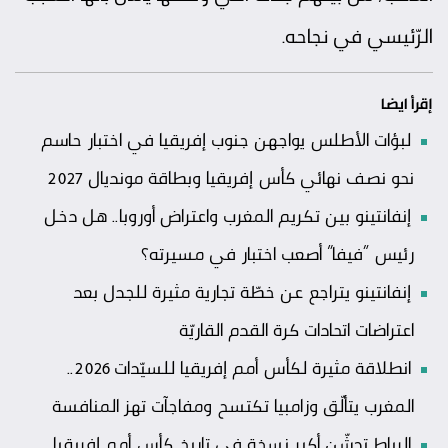
الرّئيسي في نجاحه.
إقرأ ايضا
لبؤات الأطلس يواجهن جنوب إفريقيا في اختبار حاسم
نحو نصف نهائي كأس إفريقيا وبطاقة مونديال 2027
إنفانتينو بين تكريم المغرب واعتراض أوروبا.. هل دخل
رئيس “فيفا” أصعب اختبار في مسيرته؟
إنفانتينو يتراجع عن خطّة تجارية مثيرة للجدل بعد
اعتراضات اتحادات كرة القدم القاريّة
انطلاقة مثيرة لكأس أمم إفريقيا للسيّدات 2026..
المغرب يتألّق وزامبيا تكتسح ومفاجآت تهز المنافسة
الرباط تدشّن أكبر نسخة في تاريخ كأس أمم إفريقيا