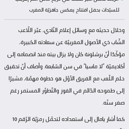
للسيّدات بحفل افتتاح يعكس جاهزيّة المغرب
وخلال حديثه مع وسائل إعلام النّادي، عبّر اللّاعب
الشّاب ذي الأصول المغربيّة عن سعادته الكبيرة،
مؤكّدًا أنّ برشلونة كان ولا يزال بيته منذ انضمامه إلى
أكاديميّة “لا ماسيا” في سن السّابعة. وأضاف أنّ تحقيق
حلم اللّعب مع الفريق الأوّل هو خطوة مهمّة، مشيرًا
إلى طموحه الدّائم في الفوز والتّطوّر المستمر رغم
صغر سنّه.
كما أشار يامال إلى استعداده لتحمّل رمزيّة الرّقم 10