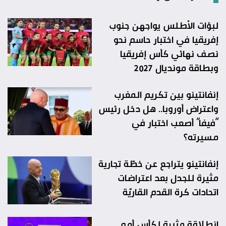
لبؤات الأطلس يواجهن جنوب
إفريقيا في اختبار حاسم نحو
نصف نهائي كأس إفريقيا
وبطاقة مونديال 2027
إنفانتينو بين تكريم المغرب
واعتراض أوروبا.. هل دخل رئيس
“فيفا” أصعب اختبار في
مسيرته؟
إنفانتينو يتراجع عن خطّة تجارية
مثيرة للجدل بعد اعتراضات
اتحادات كرة القدم القاريّة
انطلاقة مثيرة لكأس أمم