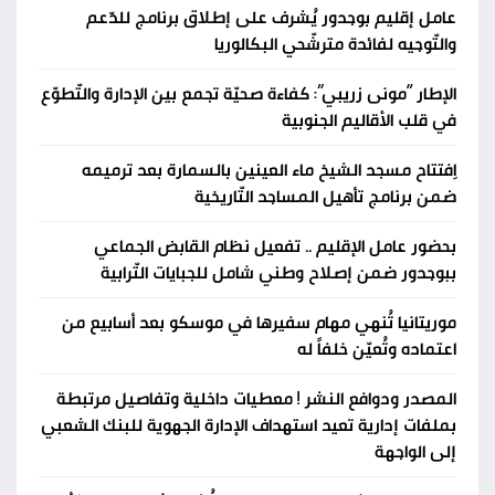
عامل إقليم بوجدور يُشرف على إطلاق برنامج للدّعم
والتّوجيه لفائدة مترشّحي البكالوريا
الإطار “مونى زريبي”: كفاءة صحيّة تجمع بين الإدارة والتّطوّع
في قلب الأقاليم الجنوبية
اِفتتاح مسجد الشيخ ماء العينين بالسمارة بعد ترميمه
ضمن برنامج تأهيل المساجد التّاريخية
بحضور عامل الإقليم .. تفعيل نظام القابض الجماعي
ببوجدور ضمن إصلاح وطني شامل للجبايات التّرابية
موريتانيا تُنهي مهام سفيرها في موسكو بعد أسابيع من
اعتماده وتُعيّن خلفاً له
المصدر ودوافع النشر ! معطيات داخلية وتفاصيل مرتبطة
بملفات إدارية تعيد استهداف الإدارة الجهوية للبنك الشعبي
إلى الواجهة