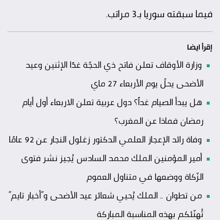
فيما سبقته سوريا بـ3 مراتب.
إقرأ ايضا
وزارة الأوقاف تعلن فاتح ذي الحجّة غدًا الإثنين وعيد
الأضحى يحلّ يوم الأربعاء 27 ماي
هل يبدأ الصيام غداً؟ دول عربية تعلن الاربعاء أول أيام
رمضان فماذا عن المغرب؟
وفاة رائد الإعجاز العلمي الدكتور زغلول النجار عن 92 عامًا
أمير المؤمنين الملك محمد السادس يُجيز نشر فتوى
الزّكاة ووضعها في متناول العموم
من تطوان .. الملك يُحيي شعائر عيد الأضحى و”أخبار تايم”
تُهنّئكم بهذه المناسبة المباركة