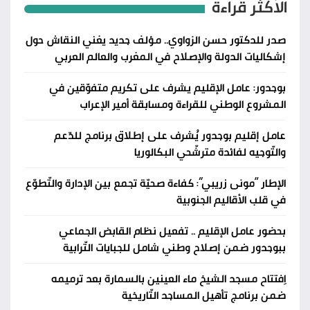
الأكثر قراءة
صدر للدكتور حسن الزواوي.. مؤلف جديد يغني النقاش حول
إشكاليات الدولة والإصلاح في المغرب والعالم العربي
بوجدور: عامل الإقليم يشرف على تكريم متفوّقين في
المشروع الوطني للقراءة ومسابقة أمير الإعراب
عامل إقليم بوجدور يُشرف على إطلاق برنامج للدّعم
والتّوجيه لفائدة مترشّحي البكالوريا
الإطار “مونى زريبي”: كفاءة صحيّة تجمع بين الإدارة والتّطوّع
في قلب الأقاليم الجنوبية
بحضور عامل الإقليم .. تفعيل نظام القابض الجماعي
ببوجدور ضمن إصلاح وطني شامل للجبايات التّرابية
اِفتتاح مسجد الشيخ ماء العينين بالسمارة بعد ترميمه
ضمن برنامج تأهيل المساجد التّاريخية