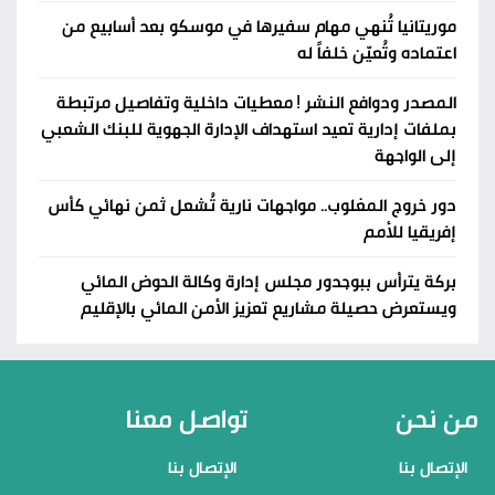
موريتانيا تُنهي مهام سفيرها في موسكو بعد أسابيع من
اعتماده وتُعيّن خلفاً له
المصدر ودوافع النشر ! معطيات داخلية وتفاصيل مرتبطة
بملفات إدارية تعيد استهداف الإدارة الجهوية للبنك الشعبي
إلى الواجهة
دور خروج المغلوب.. مواجهات نارية تُشعل ثمن نهائي كأس
إفريقيا للأمم
بركة يترأس ببوجدور مجلس إدارة وكالة الحوض المائي
ويستعرض حصيلة مشاريع تعزيز الأمن المائي بالإقليم
من نحن
تواصل معنا
الإتصال بنا
الإتصال بنا