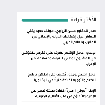
الأكثر قراءة
صدر للدكتور حسن الزواوي.. مؤلف جديد يغني
النقاش حول إشكاليات الدولة والإصلاح في
المغرب والعالم العربي
بوجدور: عامل الإقليم يشرف على تكريم متفوّقين
في المشروع الوطني للقراءة ومسابقة أمير
الإعراب
عامل إقليم بوجدور يُشرف على إطلاق برنامج
للدّعم والتّوجيه لفائدة مترشّحي البكالوريا
الإطار “مونى زريبي”: كفاءة صحيّة تجمع بين
الإدارة والتّطوّع في قلب الأقاليم الجنوبية