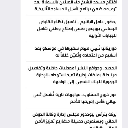
اِفتتاح مسجد الشيخ ماء العينين بالسمارة بعد
ترميمه ضمن برنامج تأهيل المساجد التّاريخية
بحضور عامل الإقليم .. تفعيل نظام القابض
الجماعي ببوجدور ضمن إصلاح وطني شامل
للجبايات التّرابية
موريتانيا تُنهي مهام سفيرها في موسكو بعد
أسابيع من اعتماده وتُعيّن خلفاً له
المصدر ودوافع النشر ! معطيات داخلية وتفاصيل
مرتبطة بملفات إدارية تعيد استهداف الإدارة
الجهوية للبنك الشعبي إلى الواجهة
دور خروج المغلوب.. مواجهات نارية تُشعل ثمن
نهائي كأس إفريقيا للأمم
بركة يترأس ببوجدور مجلس إدارة وكالة الحوض
المائي ويستعرض حصيلة مشاريع تعزيز الأمن
المائي بالإقليم