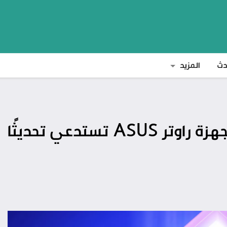
دث
المزيد
تحذير عاجل: ثغرة خطيرة في أجهزة راوتر ASUS تستدعي تحديثًا