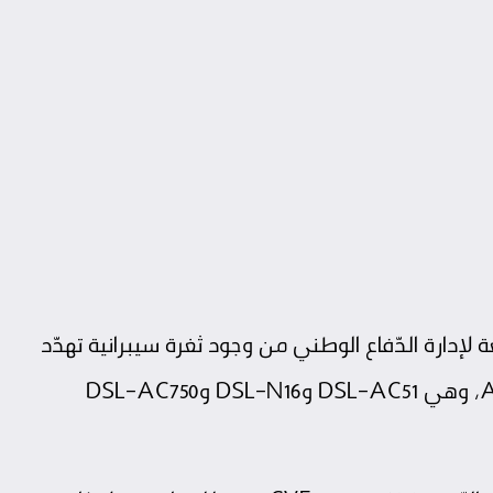
عة لإدارة الدّفاع الوطني من وجود ثغرة سيبرانية تهدّد
ثلاثة نماذج من أجهزة الراوتر الخاصّة بشركة ASUS، وهي DSL-AC51 وDSL-N16 وDSL-AC750