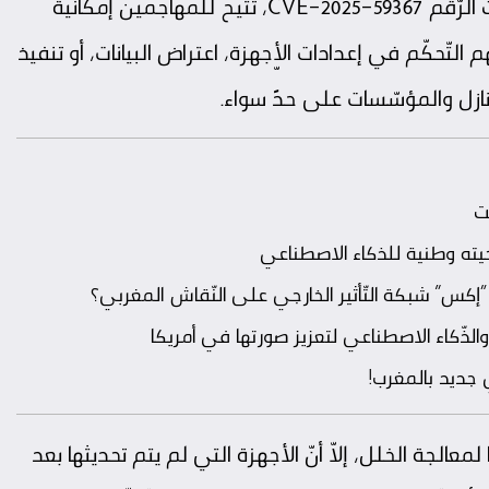
وأوضحت المديرية أنّ الثّغرة، التي تمّ تصنيفها تحت الرّقم CVE-2025-59367، تتيح للمهاجمين إمكانية
 التّحكّم في إعدادات الأجهزة، اعتراض البيانات، أو تنفيذ
نازل والمؤسّسات على حدٍّ سواء.
ت
يته وطنية للذكاء الاصطناعي
إكس” شبكة التّأثير الخارجي على النّقاش المغربي؟
الذّكاء الاصطناعي لتعزيز صورتها في أمريكا
جديد بالمغرب!
لمعالجة الخلل، إلاّ أنّ الأجهزة التي لم يتم تحديثها بعد