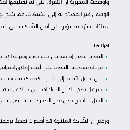
الوصول غير المصرّح به إلى الشّبكات، ممّا يتيح لهم
عمليّات ضارّة قد تؤثّر على أمان الشّبكات في الم
إقرأ ايضا
المغرب يتصدر إفريقيا من حيث جودة وسرعة الإنترن
مرحلة مفصلية.. المغرب على أعتاب إطلاق استراتيج
حين تتحوّل التّقنية إلى دليل .. كيف كشف تحديث “
إسرائيل تضخ ملايين الدولارات على حملات رقميّة و
الجيل الخامس يصل مدن الصحراء.. بداية عصر رقمي 
ورغم أنّ الشّركة المنتجة قد أصدرت تحديثًا برمجيًّا 