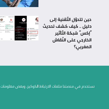
حين تتحوّل التّقنية إلى
دليل .. كيف كشف تحديث
“إكس” شبكة التّأثير
الخارجي على النّقاش
المغربي؟
من نحن
تواصل معنا
نستخدم في منصتنا ملفات الارتباط الكوكيز، وبعض معلومات ال
الإتصال بنا
الإتصال بنا
خدمات
أرشيف الاستطلاعات