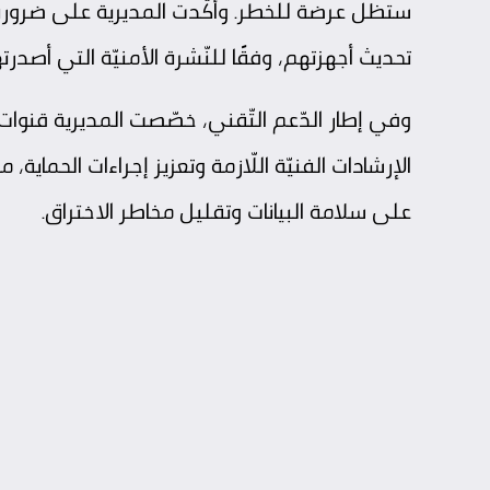
ستظل عرضة للخطر. وأكّدت المديرية على ضرورة أ
تحديث أجهزتهم، وفقًا للنّشرة الأمنيّة التي أصدرتها ASUS في 13 نونبر 25
الإرشادات الفنيّة اللّازمة وتعزيز إجراءات الحماية، مش
على سلامة البيانات وتقليل مخاطر الاختراق.