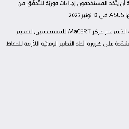
ن يتّخذ المستخدمون إجراءات فوريّة للتّحقّق من
20.
وفي إطار الدّعم التّقني، خصّصت المديرية قنوات الدّعم عبر مركز MaCERT للمستخدمين، لتقديم
دّدةً على ضرورة اتّخاذ التّدابير الوقائيّة اللاّزمة للحفاظ