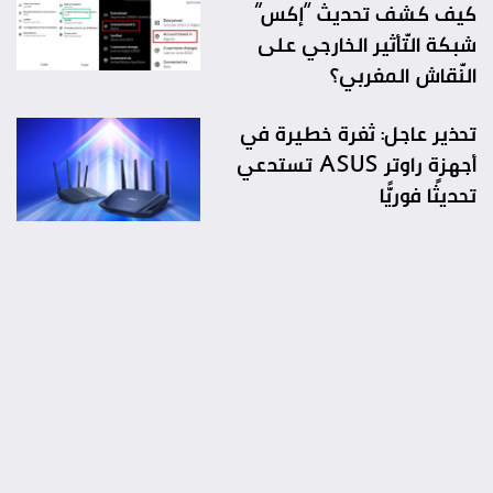
كيف كشف تحديث “إكس”
شبكة التّأثير الخارجي على
النّقاش المغربي؟
تحذير عاجل: ثغرة خطيرة في
أجهزة راوتر ASUS تستدعي
تحديثًا فوريًّا