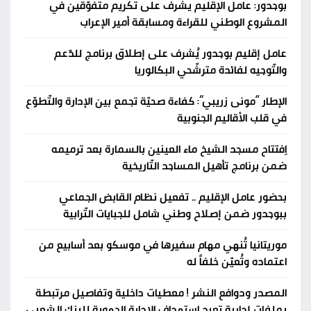
بوجدور: عامل الإقليم يشرف على تكريم متفوّقين في
المشروع الوطني للقراءة ومسابقة أمير الإعراب
عامل إقليم بوجدور يُشرف على إطلاق برنامج للدّعم
والتّوجيه لفائدة مترشّحي البكالوريا
الإطار “مونى زريبي”: كفاءة صحيّة تجمع بين الإدارة والتّطوّع
في قلب الأقاليم الجنوبية
اِفتتاح مسجد الشيخ ماء العينين بالسمارة بعد ترميمه
ضمن برنامج تأهيل المساجد التّاريخية
بحضور عامل الإقليم .. تفعيل نظام القابض الجماعي
ببوجدور ضمن إصلاح وطني شامل للجبايات التّرابية
موريتانيا تُنهي مهام سفيرها في موسكو بعد أسابيع من
اعتماده وتُعيّن خلفاً له
المصدر ودوافع النشر ! معطيات داخلية وتفاصيل مرتبطة
بملفات إدارية تعيد استهداف الإدارة الجهوية للبنك الشعبي