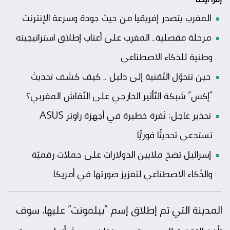
المغرب يتصدر إفريقيا من حيث جودة وسرعة الإنترنت
مرحلة مفصلية.. المغرب على أعتاب إطلاق استراتيجيته
وطنية للذكاء الاصطناعي
حين تتحوّل التّقنية إلى دليل .. كيف كشف تحديث
“إكس” شبكة التّأثير الخارجي على النّقاش المغربي؟
تحذير عاجل: ثغرة خطيرة في أجهزة راوتر ASUS
تستدعي تحديثًا فوريًّا
إسرائيل تضخ ملايين الدولارات على حملات رقميّة
والذّكاء الاصطناعي لتعزيز صورتها في أمريكا
المدينة التي تم إطلاق إسم “بيلمونت” عليها، سوف