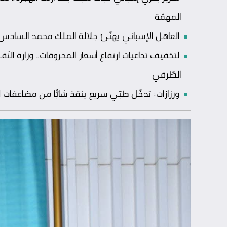
المهمّة
العاهل الإسباني يهنّئ جلالة الملك محمد السادس بعي
لتخفيف تداعيات ارتفاع أسعار المحروقات.. وزارة الن
الطّرقي
ورزازات: تدخّل طبّي سريع ينقذ شابًّا من مضاعفا