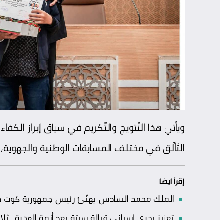
ويأتي هذا التّتويج والتّكريم في سياق إبراز الكفا
التّألّق في مختلف المسابقات الوطنية والجهوية، بم
إقرأ ايضا
الملك محمد السادس يهنّئ رئيس جمهورية كوت ديفو
تعزيز بحري إسباني قبالة سبتة بعد أزمة الهجرة