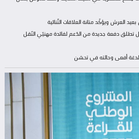
د العرش ويؤكّد متانة العلاقات الثّنائية
ّقل تطلق دفعة جديدة من الدّعم لفائدة مهنيّي النّقل
ت لدغة أفعى وحالته في تحسّن