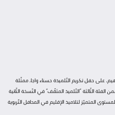
هيم، على حفل تكريم التّلميذة حسناء واجا، ممثّلة
من الفئة الثّالثة “التّلميذ المثقّف” في النّسخة الثّانية
توى المتميّز لتلاميذ الإقليم في المحافل التّربوية