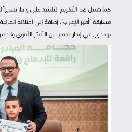
كما شمل هذا التّكريم التّلميذ علي واجا، تقديرا
مسابقة “أمير الإعراب”، إضافةً إلى احتلاله المر
بوجدور، في إنجاز يجمع بين التّميّز اللّغوي والمع