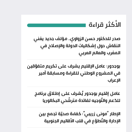
الأكثر قراءة
صدر للدكتور حسن الزواوي.. مؤلف جديد يغني
النقاش حول إشكاليات الدولة والإصلاح في
المغرب والعالم العربي
بوجدور: عامل الإقليم يشرف على تكريم متفوّقين
في المشروع الوطني للقراءة ومسابقة أمير
الإعراب
عامل إقليم بوجدور يُشرف على إطلاق برنامج
للدّعم والتّوجيه لفائدة مترشّحي البكالوريا
الإطار “مونى زريبي”: كفاءة صحيّة تجمع بين
الإدارة والتّطوّع في قلب الأقاليم الجنوبية