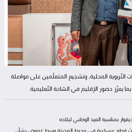
ءات التّربوية المحلية، وتشجيع المتعلّمين على مواصلة
ا يعزّز حضور الإقليم في السّاحة التّعليمية.
ار بمناسبة العيد الوطني لبلاده
.. ثلاث قِطع عسكرية في محيط المدينة وسط غموض بشأن