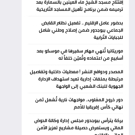
اِفتتاح مسجد الشيخ ماء العينين بالسمارة بعد
ترميمه ضمن برنامج تأهيل المساجد التّاريخية
بحضور عامل الإقليم .. تفعيل نظام القابض
الجماعي ببوجدور ضمن إصلاح وطني شامل
للجبايات التّرابية
موريتانيا تُنهي مهام سفيرها في موسكو بعد
أسابيع من اعتماده وتُعيّن خلفاً له
المصدر ودوافع النشر ! معطيات داخلية وتفاصيل
مرتبطة بملفات إدارية تعيد استهداف الإدارة
الجهوية للبنك الشعبي إلى الواجهة
دور خروج المغلوب.. مواجهات نارية تُشعل ثمن
نهائي كأس إفريقيا للأمم
بركة يترأس ببوجدور مجلس إدارة وكالة الحوض
المائي ويستعرض حصيلة مشاريع تعزيز الأمن
المائي بالإقليم