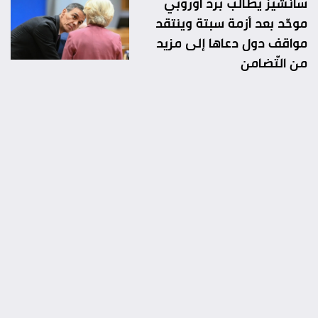
سانشيز يطالب برد أوروبي
موحّد بعد أزمة سبتة وينتقد
مواقف دول دعاها إلى مزيد
من التّضامن