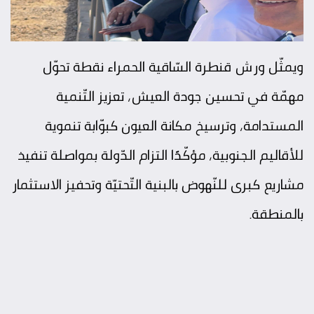
ويمثّل ورش قنطرة السّاقية الحمراء نقطة تحوّل
مهمّة في تحسين جودة العيش، تعزيز التّنمية
المستدامة، وترسيخ مكانة العيون كبوّابة تنموية
للأقاليم الجنوبية، مؤكّدًا التزام الدّولة بمواصلة تنفيذ
مشاريع كبرى للنّهوض بالبنية التّحتيّة وتحفيز الاستثمار
بالمنطقة.