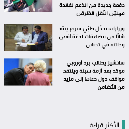
دفعة جديدة من الدّعم لفائدة
مهنيّي النّقل الطّرقي
ورزازات: تدخّل طبّي سريع ينقذ
شابًّا من مضاعفات لدغة أفعى
وحالته في تحسّن
سانشيز يطالب برد أوروبي
موحّد بعد أزمة سبتة وينتقد
مواقف دول دعاها إلى مزيد
من التّضامن
الأكثر قراءة