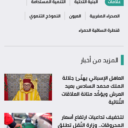
علامات
البنية التحتية
التنمية المستدامة
الصحراء المغربية
العيون
النموذج التنموي
قنطرة الساقية الحمراء
المزيد من أخبار
العاهل الإسباني يهنّئ جلالة
الملك محمد السادس بعيد
العرش ويؤكّد متانة العلاقات
الثّنائية
لتخفيف تداعيات ارتفاع أسعار
المحروقات.. وزارة النّقل تطلق