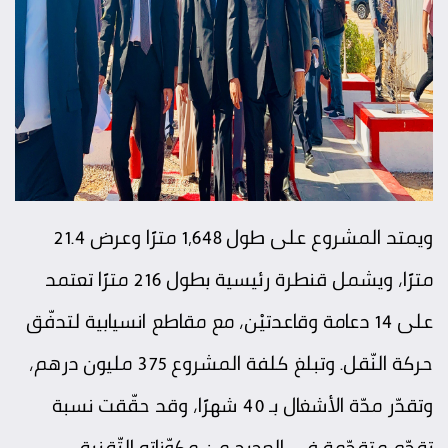
ويمتد المشروع على طول 1,648 مترًا وعرض 21.4
مترًا، ويشمل قنطرة رئيسية بطول 216 مترًا تعتمد
على 14 دعامة وقاعدتيْن، مع مقاطع انسيابية لتدفّق
حركة النّقل. وتبلغ كلفة المشروع 375 مليون درهم،
وتقدّر مدّة الأشغال بـ 40 شهرًا، وقد حقّقت نسبة
تقدّم متقدّمة في العديد من مكوّناته التّقنية.