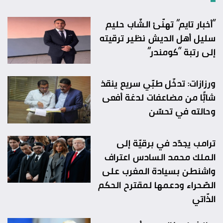
“أخبار تايم” تهنّئ الشّاب حليم
سليل أهل الديش نظير ترقيته
إلى رتبة “كومندر”
ورزازات: تدخّل طبّي سريع ينقذ
شابًّا من مضاعفات لدغة أفعى
وحالته في تحسّن
ترامب يجدّد في برقيّة إلى
الملك محمد السادس اعتراف
واشنطن بسيادة المغرب على
الصّحراء ودعمها لمقترح الحكم
الذّاتي