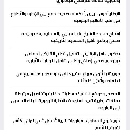
والتّوجيه لفائدة مترشّحي البكالوريا
الإطار “مونى زريبي”: كفاءة صحيّة تجمع بين الإدارة والتّطوّع
في قلب الأقاليم الجنوبية
اِفتتاح مسجد الشيخ ماء العينين بالسمارة بعد ترميمه
ضمن برنامج تأهيل المساجد التّاريخية
بحضور عامل الإقليم .. تفعيل نظام القابض الجماعي
ببوجدور ضمن إصلاح وطني شامل للجبايات التّرابية
موريتانيا تُنهي مهام سفيرها في موسكو بعد أسابيع من
اعتماده وتُعيّن خلفاً له
المصدر ودوافع النشر ! معطيات داخلية وتفاصيل مرتبطة
بملفات إدارية تعيد استهداف الإدارة الجهوية للبنك الشعبي
إلى الواجهة
دور خروج المغلوب.. مواجهات نارية تُشعل ثمن نهائي كأس
إفريقيا للأمم