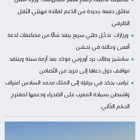
تطلق دفعة جديدة من الدّعم لفائدة مهنيّي النّقل
الطّرقي
ورزازات: تدخّل طبّي سريع ينقذ شابًّا من مضاعفات لدغة
أفعى وحالته في تحسّن
سانشيز يطالب برد أوروبي موحّد بعد أزمة سبتة وينتقد
مواقف دول دعاها إلى مزيد من التّضامن
ترامب يجدّد في برقيّة إلى الملك محمد السادس اعتراف
واشنطن بسيادة المغرب على الصّحراء ودعمها لمقترح
الحكم الذّاتي