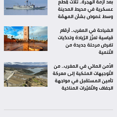
بعد أزمة الهجرة.. ثلاث قِطع
عسكرية في محيط المدينة
وسط غموض بشأن المهمّة
السّياحة في المغرب.. أرقام
قياسية تعزّز الرّيادة وتحدّيات
تفرض مرحلة جديدة من
التّنمية
الأمن المائي في المغرب.. من
التّوجيهات الملكية إلى معركة
تأمين المستقبل في مواجهة
الجفاف والتّغيّرات المناخية