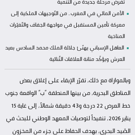
تفرض مرحلة جديدة من التّنمية
الأمن المائي في المغرب.. من التّوجيهات الملكية إلى
معركة تأمين المستقبل في مواجهة الجفاف والتّغيّرات
المناخية
العاهل الإسباني يهنّئ جلالة الملك محمد السادس بعيد
العرش ويؤكّد متانة العلاقات الثّنائية
وبالموازاة مع ذلك، تقرّر الإبقاء على إغلاق بعض
المناطق البحرية، من بينها المنطقة “ب” الواقعة جنوب
خط العرض 22 درجة و43 دقيقة شمالاً، إلى غاية 15
يناير 2026، تنفيذاً لتوصيات المعهد الوطني للبحث في
الصّيد البحري، بهدف الحفاظ على جزء من المخزون