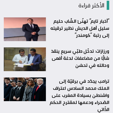
الأكثر قراءة
“أخبار تايم” تهنّئ الشّاب حليم
سليل أهل الديش نظير ترقيته
إلى رتبة “كومندر”
ورزازات: تدخّل طبّي سريع ينقذ
شابًّا من مضاعفات لدغة أفعى
وحالته في تحسّن
ترامب يجدّد في برقيّة إلى
الملك محمد السادس اعتراف
واشنطن بسيادة المغرب على
الصّحراء ودعمها لمقترح الحكم
الذّاتي