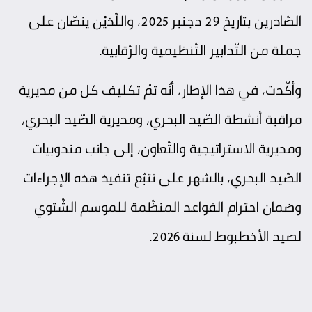
الصّادرين بتاريخ 29 دجنبر 2025، واللّذيْن ينصّان على
جملة من التّدابير التّنظيمية والرّقابية.
وأكّدت، في هذا الإطار، أنّه تمّ تكليف كل من مديرية
مراقبة أنشطة الصّيد البحري، ومديرية الصّيد البحري،
ومديرية الاستراتيجية والتّعاون، إلى جانب مندوبيات
الصّيد البحري، بالسّهر على تتبّع تنفيذ هذه الإجراءات
وضمان احترام القواعد المنظّمة للموسم الشّتوي
لصيد الأخطبوط لسنة 2026.