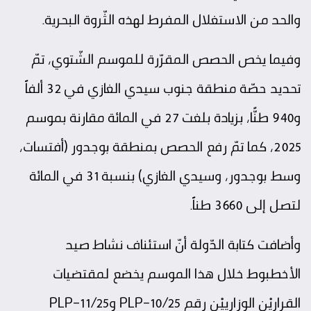
والحد من الاستغلال المفرط لهذه الثّروة البحرية.
وفيما يخص الحصص المقرّرة للموسم الشّتوي، تمّ
تحديد حصّة منطقة جنوب سيدي الغازي في 32 ألفاً
و940 طنًّا، بزيادة بلغت 27 في المائة مقارنة بموسم
2025، كما تمّ رفع الحصص
بمنطقة بوجدور
(أفتسات،
وسط بوجدور، وسيدي الغازي) بنسبة 31 في المائة
لتصل إلى 3660 طناً.
وأضافت كتابة الدّولة أنّ استئناف نشاط صيد
الأخطبوط خلال هذا الموسم يخضع لمقتضيات
القراريْن الوزارييْن رقم PLP-10/25 وPLP-11/25