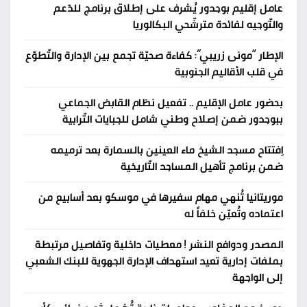
عامل إقليم بوجدور يُشرف على إطلاق برنامج للدّعم
والتّوجيه لفائدة مترشّحي البكالوريا
الإطار “مونى زريبي”: كفاءة صحيّة تجمع بين الإدارة والتّطوّع
في قلب الأقاليم الجنوبية
بحضور عامل الإقليم .. تفعيل نظام القابض الجماعي
ببوجدور ضمن إصلاح وطني شامل للجبايات التّرابية
اِفتتاح مسجد الشيخ ماء العينين بالسمارة بعد ترميمه
ضمن برنامج تأهيل المساجد التّاريخية
موريتانيا تُنهي مهام سفيرها في موسكو بعد أسابيع من
اعتماده وتُعيّن خلفاً له
المصدر ودوافع النشر ! معطيات داخلية وتفاصيل مرتبطة
بملفات إدارية تعيد استهداف الإدارة الجهوية للبنك الشعبي
إلى الواجهة