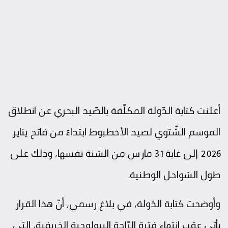
أعلنت كتابة الدّولة المكلّفة بالصّيد البحري عن انطلاق
الموسم الشّتوي لصيد الأخطبوط ابتداءً من فاتح يناير
2026 إلى غاية 31 مارس من السّنة نفسها، وذلك على
طول السّواحل الوطنية.
وأوضحت كتابة الدّولة، في بلاغ رسمي، أنّ هذا القرار
يأتي عقب انتهاء فترة الرّاحة البيولوجية الخريفية، التي