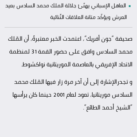
العاهل الإسباني يهنّئ جلالة الملك محمد السادس بعيد
العرش ويؤكّد متانة العلاقات الثّنائية
صحيفة “جون أفريك”، اعتمدت الخبر معتبرةً، أن المٓلك
محمد السادس وافق على حضور القمة 31 لمنظمة
الاتحاد الإفريقي بالعاصمة الموريتانية نواكشوط.
و تجدرالإشارة إلى أن آخر مرة زار فيها المٓلك محمد
السادس موريتانيا، تعود لعام 2001 حينما كان يرأسها
“الشيخ أحمد الطائع”.