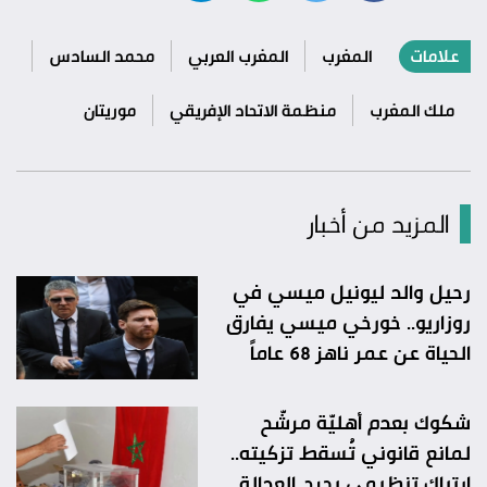
علامات
المغرب
المغرب العربي
محمد السادس
ملك المغرب
منظمة الاتحاد الإفريقي
موريتان
المزيد من أخبار
رحيل والد ليونيل ميسي في
روزاريو.. خورخي ميسي يفارق
الحياة عن عمر ناهز 68 عاماً
شكوك بعدم أهليّة مرشّح
لمانع قانوني تُسقط تزكيته..
ارتباك تنظيمي يحرج العدالة