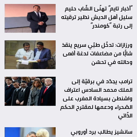
“أخبار تايم” تهنّئ الشّاب حليم
سليل أهل الديش نظير ترقيته
إلى رتبة “كومندر”
ورزازات: تدخّل طبّي سريع ينقذ
شابًّا من مضاعفات لدغة أفعى
وحالته في تحسّن
ترامب يجدّد في برقيّة إلى
الملك محمد السادس اعتراف
واشنطن بسيادة المغرب على
الصّحراء ودعمها لمقترح الحكم
الذّاتي
سانشيز يطالب برد أوروبي