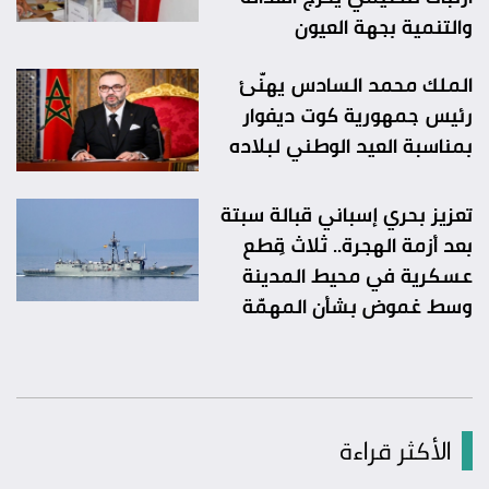
والتنمية بجهة العيون
الملك محمد السادس يهنّئ
رئيس جمهورية كوت ديفوار
بمناسبة العيد الوطني لبلاده
تعزيز بحري إسباني قبالة سبتة
بعد أزمة الهجرة.. ثلاث قِطع
عسكرية في محيط المدينة
وسط غموض بشأن المهمّة
الأكثر قراءة