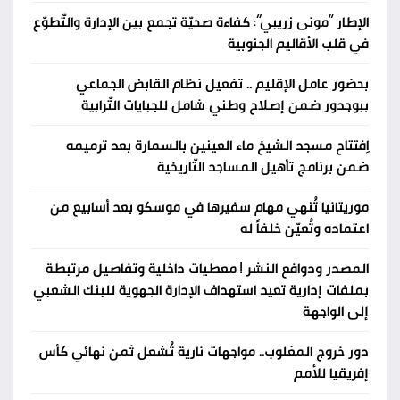
الإطار “مونى زريبي”: كفاءة صحيّة تجمع بين الإدارة والتّطوّع
في قلب الأقاليم الجنوبية
بحضور عامل الإقليم .. تفعيل نظام القابض الجماعي
ببوجدور ضمن إصلاح وطني شامل للجبايات التّرابية
اِفتتاح مسجد الشيخ ماء العينين بالسمارة بعد ترميمه
ضمن برنامج تأهيل المساجد التّاريخية
موريتانيا تُنهي مهام سفيرها في موسكو بعد أسابيع من
اعتماده وتُعيّن خلفاً له
المصدر ودوافع النشر ! معطيات داخلية وتفاصيل مرتبطة
بملفات إدارية تعيد استهداف الإدارة الجهوية للبنك الشعبي
إلى الواجهة
دور خروج المغلوب.. مواجهات نارية تُشعل ثمن نهائي كأس
إفريقيا للأمم