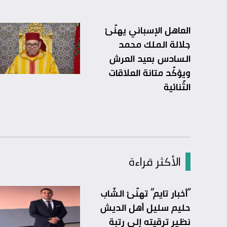
العاهل الإسباني يهنّئ
جلالة الملك محمد
السادس بعيد العرش
ويؤكّد متانة العلاقات
الثّنائية
الأكثر قراءة
“أخبار تايم” تهنّئ الشّاب
حليم سليل أهل الديش
نظير ترقيته إلى رتبة