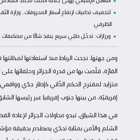
العاهل الإسباني يهنّئ جلالة الملك محمد السادس بعي
لتخفيف تداعيات ارتفاع أسعار المحروقات.. وزارة الن
الطّرقي
ورزازات: تدخّل طبّي سريع ينقذ شابًّا من مضاعفا
ومن جهتها، نجحت الرباط منذ استعادتها لمكانتها 
القارّة، قلّصت بها من قدرة الجزائر وحلفائها على 
متزايد لمقترح
الحكم الذّاتي
كإطار جدّي وواقعي ل
إفريقيّة، من بينها
جنوب إفريقيا
عبر رئيسها السّاب
في هذا السّياق، تبدو محاولات الجزائر لإعادة الق
السّلم والأمن بمثابة تحدّي يصطدم بحقيقة مؤسّ