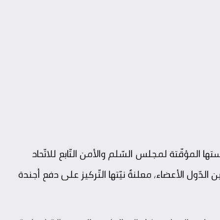
الجمعة فاتح غشت 2025، رئاستها المؤقّتة لمجلس السّلم والأمن التّابع للاتّحاد
الدّول الأعضاء، معلنةً نيّتها التّركيز على دفع أجندة