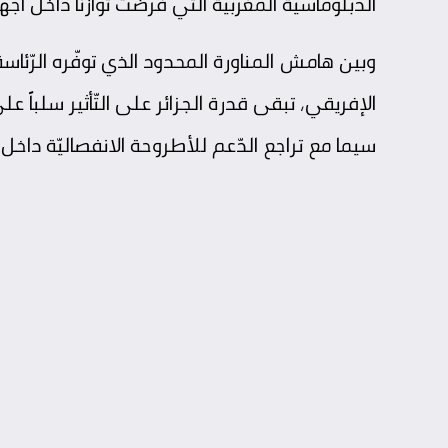
الدّبلوماسيّة المغربيّة التي فرضت توازناً داخل أجهز
وبين هامش المناورة المحدود الذي توفّره الرّئاسة ا
الإفريقي، تبقى قدرة الجزائر على التّأثير سلباً ع
سيما مع تراجع الدّعم للأطروحة الانفصاليّة داخل ال