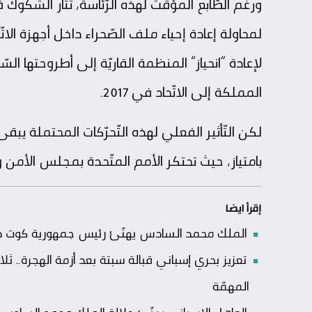
ورغم الطّابع المؤقّت لهذه الرّئاسة، تُثار الشكوك 
لمحاولة إعادة إحياء ملف الصّحراء داخل أجهزة الاتّ
لإعادة “انحياز” المنظمة القاريّة إلى أطروحتها ا
المملكة إلى الاتّحاد في 2017.
لكن التّأثير الفعلي لهذه التّحرّكات المحتملة يبقى 
بامتياز، حيث تحتكر الأمم المتّحدة بمجلس الأمن 
إقرأ ايضا
الملك محمد السادس يهنّئ رئيس جمهورية كوت ديفو
تعزيز بحري إسباني قبالة سبتة بعد أزمة الهجرة
المهمّة