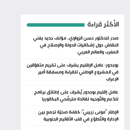
الأكثر قراءة
صدر للدكتور حسن الزواوي.. مؤلف جديد يغني
النقاش حول إشكاليات الدولة والإصلاح في
المغرب والعالم العربي
بوجدور: عامل الإقليم يشرف على تكريم متفوّقين
في المشروع الوطني للقراءة ومسابقة أمير
الإعراب
عامل إقليم بوجدور يُشرف على إطلاق برنامج
للدّعم والتّوجيه لفائدة مترشّحي البكالوريا
الإطار “مونى زريبي”: كفاءة صحيّة تجمع بين
الإدارة والتّطوّع في قلب الأقاليم الجنوبية