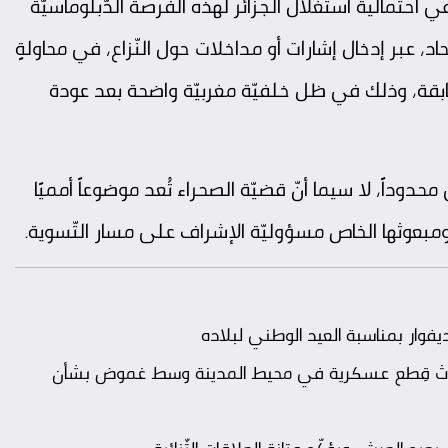
في احتمالية استغلال الجزائر لهذه الفرصة الدّبلوماسيّة
حاد، عبر إدخال إشارات أو مداخلات حول النّزاع، في محاولةٍ
لسّابقة، وذلك في ظل خلفيّة مغربيّة واضحة بعد عودة
محدوداً، لا سيما أنّ قضيّة الصحراء تُعد موضوعاً أمميًا
ومبعوثها الخاص مسؤوليّة الإشراف على مسار التّسوية.
ار بمناسبة العيد الوطني لبلاده
.. ثلاث قِطع عسكرية في محيط المدينة وسط غموض بشأن