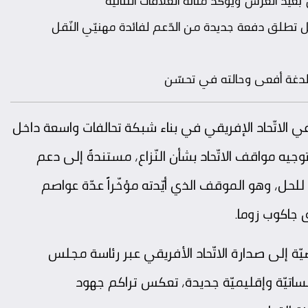
د العرش ويؤكّد متانة العلاقات الثّنائية
ّقل تطلق دفعة جديدة من الدّعم لفائدة مهنيّي النّقل
ت لدغة أفعى وحالته في تحسّن
في الاتّحاد الإفريقي في بناء شبكة تحالفات واسعة داخل
توجيه مواقف الاتّحاد بشأن النّزاع، مستندةً إلى دعم
لحل، وهو الموقف الذي أيّدته مؤخّراً عدّة عواصم
ق
جاكوب زوما
.
ضيّة إلى صدارة الاتّحاد الأفريقي عبر رئاسة مجلس
ساتيّة وإقليميّة جديدة، تعكس تراكم جهود