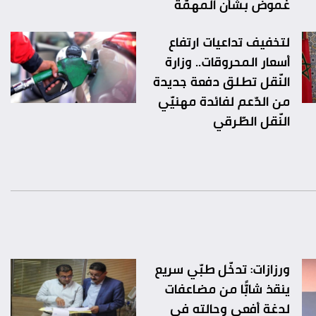
غموض بشأن المهمّة
لتخفيف تداعيات ارتفاع
أسعار المحروقات.. وزارة
النّقل تطلق دفعة جديدة
من الدّعم لفائدة مهنيّي
النّقل الطّرقي
ورزازات: تدخّل طبّي سريع
ينقذ شابًّا من مضاعفات
لدغة أفعى وحالته في