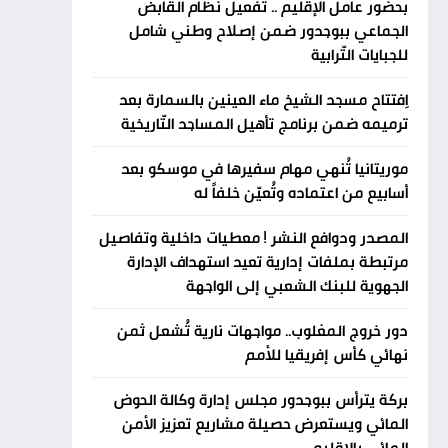
بحضور عامل الإقليم .. تفعيل نظام القابض
الجماعي ببوجدور ضمن إصلاح وطني شامل
للجبايات التّرابية
اِفتتاح مسجد الشيخ ماء العينين بالسمارة بعد
ترميمه ضمن برنامج تأهيل المساجد التّاريخية
موريتانيا تُنهي مهام سفيرها في موسكو بعد
أسابيع من اعتماده وتُعيّن خلفاً له
المصدر ودوافع النشر ! معطيات داخلية وتفاصيل
مرتبطة بملفات إدارية تعيد استهداف الإدارة
الجهوية للبنك الشعبي إلى الواجهة
دور خروج المغلوب.. مواجهات نارية تُشعل ثمن
نهائي كأس إفريقيا للأمم
بركة يترأس ببوجدور مجلس إدارة وكالة الحوض
المائي ويستعرض حصيلة مشاريع تعزيز الأمن
المائي بالإقليم