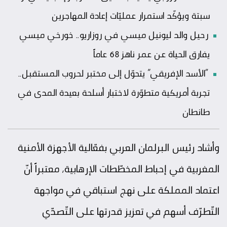
سبتة ويؤكّد استمرار عمليّات إعادة المهاجرين
رحيل والد ليونيل ميسي في روزاريو.. خورخي ميسي
يفارق الحياة عن عمر ناهز 68 عاماً
“الأسد الإفريقي” يتحوّل إلى مختبر لحروب المستقبل..
تجربة أمريكية متطوّرة لاختبار أسلحة بعيدة المدى في
طانطان
وأشاد رئيس البرلمان العربي بفعّالية الأجهزة الأمنية
المغربية في إحباط المخطّطات الإرهابية، معتبراً أنّ
اعتماد المملكة على نهج استباقي في مواجهة
التّطرّف أسهم في تعزيز قدرتها على التّصدّي