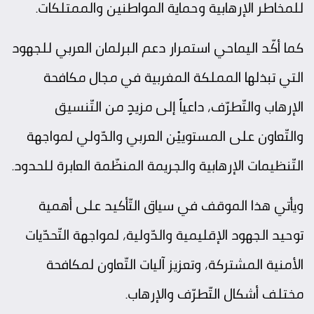
للمخاطر الإرهابية وحماية المواطنين والممتلكات.
كما أكّد اليماحي استمرار دعم البرلمان العربي للجهود
التي تبذلها المملكة المغربية في مجال مكافحة
الإرهاب والتّطرّف، داعياً إلى مزيدٍ من التّنسيق
والتّعاون على المستوييْن العربي والدّولي لمواجهة
التّنظيمات الإرهابية والجريمة المنظّمة العابرة للحدود.
ويأتي هذا الموقف في سياق التّأكيد على أهمية
توحيد الجهود الإقليمية والدّولية، لمواجهة التّحدّيات
الأمنية المشتركة، وتعزيز آليات التّعاون لمكافحة
مختلف أشكال التّطرّف والإرهاب.