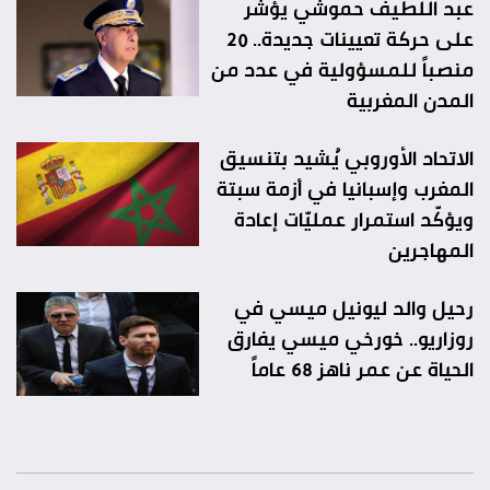
عبد اللطيف حموشي يؤشّر
على حركة تعيينات جديدة.. 20
منصباً للمسؤولية في عدد من
المدن المغربية
الاتحاد الأوروبي يُشيد بتنسيق
المغرب وإسبانيا في أزمة سبتة
ويؤكّد استمرار عمليّات إعادة
المهاجرين
رحيل والد ليونيل ميسي في
روزاريو.. خورخي ميسي يفارق
الحياة عن عمر ناهز 68 عاماً