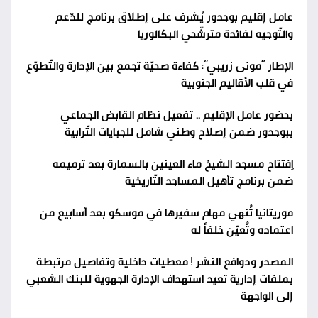
عامل إقليم بوجدور يُشرف على إطلاق برنامج للدّعم
والتّوجيه لفائدة مترشّحي البكالوريا
الإطار “مونى زريبي”: كفاءة صحيّة تجمع بين الإدارة والتّطوّع
في قلب الأقاليم الجنوبية
بحضور عامل الإقليم .. تفعيل نظام القابض الجماعي
ببوجدور ضمن إصلاح وطني شامل للجبايات التّرابية
اِفتتاح مسجد الشيخ ماء العينين بالسمارة بعد ترميمه
ضمن برنامج تأهيل المساجد التّاريخية
موريتانيا تُنهي مهام سفيرها في موسكو بعد أسابيع من
اعتماده وتُعيّن خلفاً له
المصدر ودوافع النشر ! معطيات داخلية وتفاصيل مرتبطة
بملفات إدارية تعيد استهداف الإدارة الجهوية للبنك الشعبي
إلى الواجهة