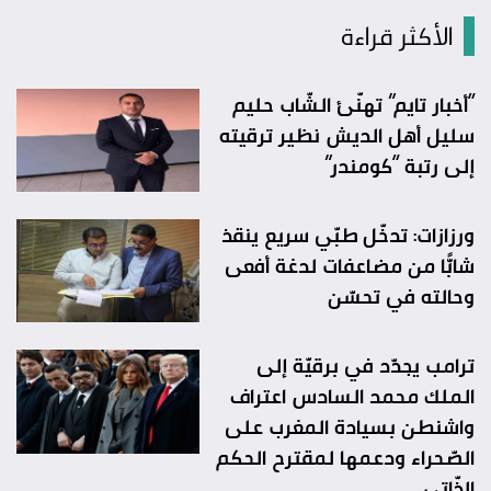
الأكثر قراءة
“أخبار تايم” تهنّئ الشّاب حليم
سليل أهل الديش نظير ترقيته
إلى رتبة “كومندر”
ورزازات: تدخّل طبّي سريع ينقذ
شابًّا من مضاعفات لدغة أفعى
وحالته في تحسّن
ترامب يجدّد في برقيّة إلى
الملك محمد السادس اعتراف
واشنطن بسيادة المغرب على
الصّحراء ودعمها لمقترح الحكم
الذّاتي