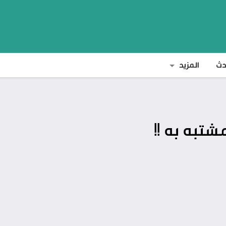
دث
المزيد
شتبه به !!