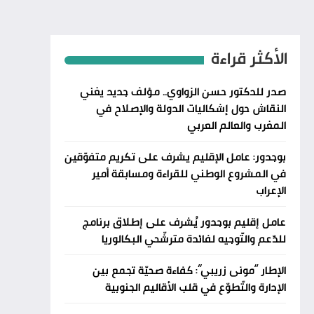
الأكثر قراءة
صدر للدكتور حسن الزواوي.. مؤلف جديد يغني
النقاش حول إشكاليات الدولة والإصلاح في
المغرب والعالم العربي
بوجدور: عامل الإقليم يشرف على تكريم متفوّقين
في المشروع الوطني للقراءة ومسابقة أمير
الإعراب
عامل إقليم بوجدور يُشرف على إطلاق برنامج
للدّعم والتّوجيه لفائدة مترشّحي البكالوريا
الإطار “مونى زريبي”: كفاءة صحيّة تجمع بين
الإدارة والتّطوّع في قلب الأقاليم الجنوبية