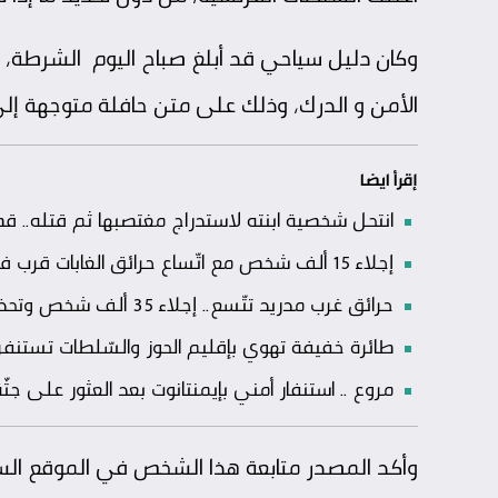
وكان دليل سياحي قد أبلغ صباح اليوم الشرطة، أن
الأمن و الدرك، وذلك على متن حافلة متوجهة إ
إقرأ ايضا
انتحل شخصية ابنته لاستدراج مغتصبها ثم قتله.. ق
إجلاء 15 ألف شخص مع اتّساع حرائق الغابات قرب فالنسيا واستمرار حالة التّأهّب في إسبانيا
حرائق غرب مدريد تتّسع.. إجلاء 35 ألف شخص وتحذيرات من رياح قد تعرقل جهود الإخماد
طائرة خفيفة تهوي بإقليم الحوز والسّلطات تستنفر
مروع .. استنفار أمني بإيمنتانوت بعد العثور على 
وأكد المصدر متابعة هذا الشخص في الموقع السي