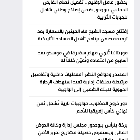
بحضور عامل الإقليم .. تفعيل نظام القابض
الجماعي ببوجدور ضمن إصلاح وطني شامل
للجبايات التّرابية
اِفتتاح مسجد الشيخ ماء العينين بالسمارة بعد
ترميمه ضمن برنامج تأهيل المساجد التّاريخية
موريتانيا تُنهي مهام سفيرها في موسكو بعد
أسابيع من اعتماده وتُعيّن خلفاً له
المصدر ودوافع النشر ! معطيات داخلية وتفاصيل
مرتبطة بملفات إدارية تعيد استهداف الإدارة
الجهوية للبنك الشعبي إلى الواجهة
دور خروج المغلوب.. مواجهات نارية تُشعل ثمن
نهائي كأس إفريقيا للأمم
بركة يترأس ببوجدور مجلس إدارة وكالة الحوض
المائي ويستعرض حصيلة مشاريع تعزيز الأمن
المائي بالإقليم