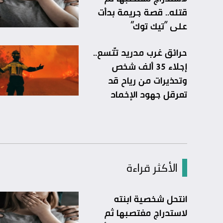
قتله.. قصة جريمة بدأت
على “تيك توك”
حرائق غرب مدريد تتّسع..
إجلاء 35 ألف شخص
وتحذيرات من رياح قد
تعرقل جهود الإخماد
الأكثر قراءة
انتحل شخصية ابنته
لاستدراج مغتصبها ثم