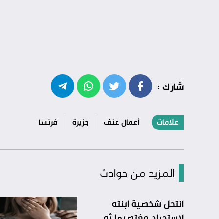
شارك :
علامات
أعمال عنف
جزيرة
فرنسا
المزيد من حوادث
انتحل شخصية ابنته
لاستدراج مغتصبها ثم