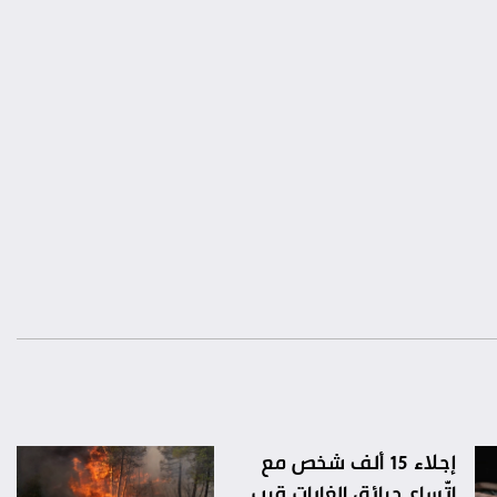
إجلاء 15 ألف شخص مع
اتّساع حرائق الغابات قرب