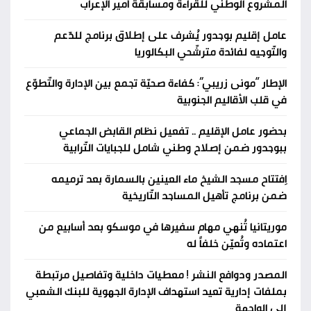
المشروع الوطني للقراءة ومسابقة أمير الإعراب
عامل إقليم بوجدور يُشرف على إطلاق برنامج للدّعم
والتّوجيه لفائدة مترشّحي البكالوريا
الإطار “مونى زريبي”: كفاءة صحيّة تجمع بين الإدارة والتّطوّع
في قلب الأقاليم الجنوبية
بحضور عامل الإقليم .. تفعيل نظام القابض الجماعي
ببوجدور ضمن إصلاح وطني شامل للجبايات التّرابية
اِفتتاح مسجد الشيخ ماء العينين بالسمارة بعد ترميمه
ضمن برنامج تأهيل المساجد التّاريخية
موريتانيا تُنهي مهام سفيرها في موسكو بعد أسابيع من
اعتماده وتُعيّن خلفاً له
المصدر ودوافع النشر ! معطيات داخلية وتفاصيل مرتبطة
بملفات إدارية تعيد استهداف الإدارة الجهوية للبنك الشعبي
إلى الواجهة