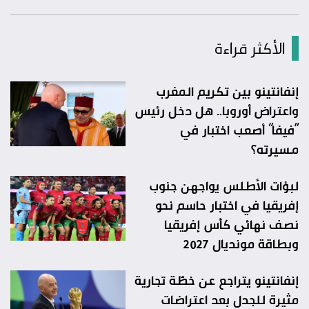
الأكثر قراءة
إنفانتينو بين تكريم المغرب
واعتراض أوروبا.. هل دخل رئيس
“فيفا” أصعب اختبار في
مسيرته؟
لبؤات الأطلس يواجهن جنوب
إفريقيا في اختبار حاسم نحو
نصف نهائي كأس إفريقيا
وبطاقة مونديال 2027
إنفانتينو يتراجع عن خطّة تجارية
مثيرة للجدل بعد اعتراضات