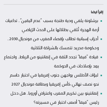
إقرأ ايضا
برشلونة يلغي ودية طنجة بسبب “عدم اليقين”.. تداعيات
أزمة الهجرة تُلقي بظلالها على الحدث الرّياضي
أحزاب إسبانية تطالب بإقصاء المغرب من مونديال 2030..
وحكومة مدريد تتمسك بالشراكة الثلاثية
قيادة “فيفا” تجدد الثقة في إنفانتينو من الرباط.. واجتماع
يعِد بإصلاحات في الحوكمة
لبؤات الأطلس يواجهن جنوب إفريقيا في اختبار حاسم
نحو نصف نهائي كأس إفريقيا وبطاقة مونديال 2027
إنفانتينو بين تكريم المغرب واعتراض أوروبا.. هل دخل
رئيس “فيفا” أصعب اختبار في مسيرته؟