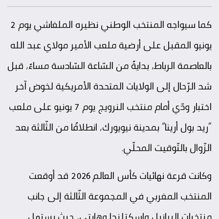
كما سيواجه المنتخب الوطني نظيره الملغاشي يوم 2
يونيو المقبل على أرضية ملعب الأمير مولاي عبد الله
بالعاصمة الرباط، بدايةً من السّاعة السّادسة مساءً، قبل
شد الرّحال إلى الولايات المتحدة الأمريكية لخوض آخر
اختبار ودّي أمام منتخب النرويج يوم 7 يونيو على ملعب
“ريد بول أرينا” بمدينة نيويورك، انطلاقًا من الثّالثة بعد
الزّوال بالتّوقيت المحلّي.
وكانت قرعة نهائيات كأس العالم 2026 قد أوقعت
المنتخب المغربي في المجموعة الثّالثة إلى جانب
منتخبات البرازيل واسكتلندا وهايتي، حيث يستهل