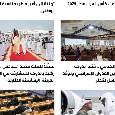
ب كأس العرب قطر 2025
تهنئة إلى أمير قطر بمناسبة ا
الوطني
لختامي .. قمّة الدّوحة
ممثّلاً للملك محمد السادس .. 
دين العدوان الإسرائيلي وتؤكّد
رشيد بالدّوحة للمشاركة في ال
امل لقطر
العربيّة-الإسلاميّة الطّارئة