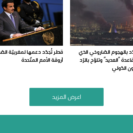
دّد بالهجوم الصّاروخي الذي
قطر تُجدّد دعمها لمغربيّة الصّ
دة “العديد” وتلوّح بالرّد
أروقة الأمم المتّحدة
ن الدّولي
اعرض المزيد
منصاتنا