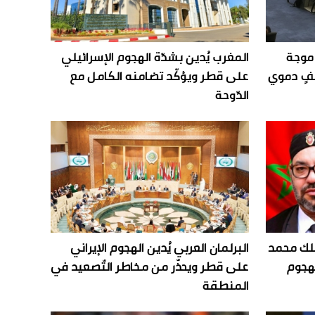
 موجة
المغرب يُدين بشدّة الهجوم الإسرائيلي
فٍ دموي
على قطر ويؤكّد تضامنه الكامل مع
الدّوحة
ملك محمد
البرلمان العربي يُدين الهجوم الإيراني
لهجوم
على قطر ويحذّر من مخاطر التّصعيد في
المنطقة