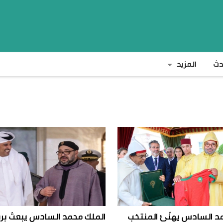
دث
المزيد
د السادس يهنّئ المنتخب
الملك محمد السادس يبعث برق