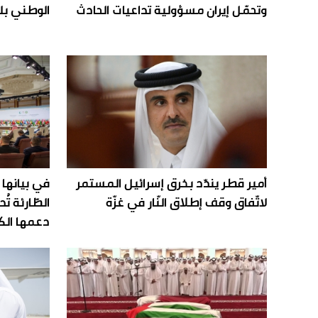
وتحمّل إيران مسؤولية تداعيات الحادث
الوطني بلق
أمير قطر يندّد بخرق إسرائيل المستمر
في بيانها ا
لاتّفاق وقف إطلاق النّار في غزّة
الطّارئة تُ
دعمها الك