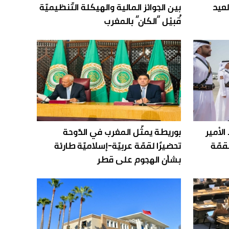
لعيد
بين الجوائز المالية والهيكلة التّنظيميّة
قُبيْل “الكان” بالمغرب
الأمير
بوريطة يمثّل المغرب في الدّوحة
قمّة
تحضيرًا لقمّة عربيّة-إسلاميّة طارئة
بشأن الهجوم على قطر