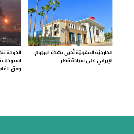
الخارجيّة المغربيّة تُدين بشدّة الهجوم
الدّوحة تن
الإيراني على سيادة قطر
استهدف قاع
وفق القانو
من نحن
تواصل معنا