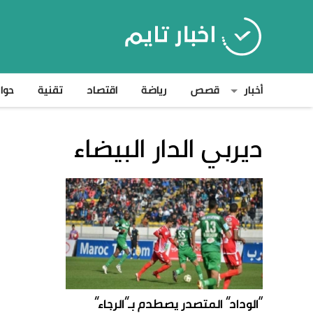
أخبار
قصص
رياضة
اقتصاد
تقنية
حوا
ديربي الدار البيضاء
“الوداد” المتصدر يصطدم بـ”الرجاء”