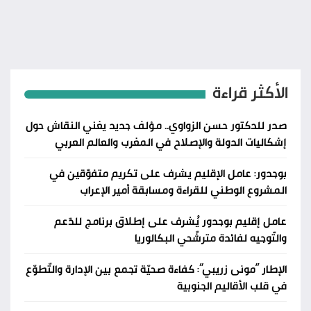
الأكثر قراءة
صدر للدكتور حسن الزواوي.. مؤلف جديد يغني النقاش حول
إشكاليات الدولة والإصلاح في المغرب والعالم العربي
بوجدور: عامل الإقليم يشرف على تكريم متفوّقين في
المشروع الوطني للقراءة ومسابقة أمير الإعراب
عامل إقليم بوجدور يُشرف على إطلاق برنامج للدّعم
والتّوجيه لفائدة مترشّحي البكالوريا
الإطار “مونى زريبي”: كفاءة صحيّة تجمع بين الإدارة والتّطوّع
في قلب الأقاليم الجنوبية