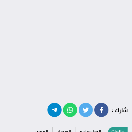
شارك :
علامات
البوليساريو
الصحراء
المغرب