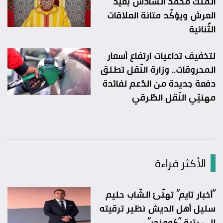
الملك محمد السادس بعيد
العرش ويؤكّد متانة العلاقات
الثّنائية
لتخفيف تداعيات ارتفاع أسعار
المحروقات.. وزارة النّقل تطلق
دفعة جديدة من الدّعم لفائدة
مهنيّي النّقل الطّرقي
الأكثر قراءة
“أخبار تايم” تهنّئ الشّاب حليم
سليل أهل الديش نظير ترقيته
إلى رتبة “كومندر”