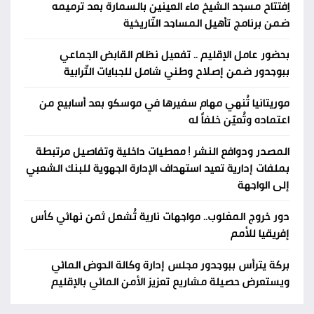
اِفتتاح مسجد الشيخ ماء العينين بالسمارة بعد ترميمه
ضمن برنامج تأهيل المساجد التّاريخية
بحضور عامل الإقليم .. تفعيل نظام القابض الجماعي
ببوجدور ضمن إصلاح وطني شامل للجبايات التّرابية
موريتانيا تُنهي مهام سفيرها في موسكو بعد أسابيع من
اعتماده وتُعيّن خلفاً له
المصدر ودوافع النشر ! معطيات داخلية وتفاصيل مرتبطة
بملفات إدارية تعيد استهداف الإدارة الجهوية للبنك الشعبي
إلى الواجهة
دور خروج المغلوب.. مواجهات نارية تُشعل ثمن نهائي كأس
إفريقيا للأمم
بركة يترأس ببوجدور مجلس إدارة وكالة الحوض المائي
ويستعرض حصيلة مشاريع تعزيز الأمن المائي بالإقليم