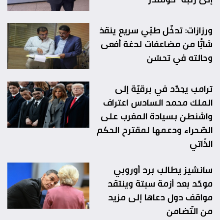
ورزازات: تدخّل طبّي سريع ينقذ
شابًّا من مضاعفات لدغة أفعى
وحالته في تحسّن
ترامب يجدّد في برقيّة إلى
الملك محمد السادس اعتراف
واشنطن بسيادة المغرب على
الصّحراء ودعمها لمقترح الحكم
الذّاتي
سانشيز يطالب برد أوروبي
موحّد بعد أزمة سبتة وينتقد
مواقف دول دعاها إلى مزيد
من التّضامن