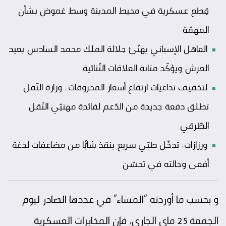
قِطع عسكرية في محيط المدينة وسط غموض بشأن
المهمّة
العاهل الإسباني يهنّئ جلالة الملك محمد السادس بعيد
العرش ويؤكّد متانة العلاقات الثّنائية
لتخفيف تداعيات ارتفاع أسعار المحروقات.. وزارة النّقل
تطلق دفعة جديدة من الدّعم لفائدة مهنيّي النّقل
الطّرقي
ورزازات: تدخّل طبّي سريع ينقذ شابًّا من مضاعفات لدغة
أفعى وحالته في تحسّن
و بحسب ما أوردته “المساء” في عددها الصادر ليوم
الجمعة 25 ماي الجاري، فإن المخابرات العسكرية